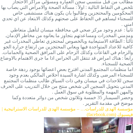
مطالب من قبل منتسبي سجن العماره ومسؤلي مراكز الاحتجاز
تلخص في النقاط التالية : اولاً : مسألة الصحة والامراض التي يصاب بها
المحكومين والمحتجزين وطالبوا بان يكون هناك مستشفى خاص
للسجناء ليساهم في الحفاظ على صحتهم وكذلك الابتعاد عن اي تحدي
امني .
ثانياً : عدم وجود مركز صحي في محافظة ميسان لتأهيل متعاطي
ومدمني المخدرات ومساعدتهم بتجاوز ما يعانوه من مخاطر الإدمان.
ثالثاً : الطاقة الاستيعابية وبالخصوص لمحتجزي تعاطي المخدرات غير
كافية للاعداد المتواجدة فيها ويعاني المحتجزين من ارتفاع حرارة الجو
والزحام في القاعات وكذلك الزحام على المرافق الصحية والحمامات.
رابعاً : هناك امراض قد تنتقل الى الحراس اذا ما جرى الاهتمام بالاوضاع
الصحية للسجناء.
اما منظمات المجتمع المدني اقترح بعض اعضائها بوجود ردهة خاصة
للسجناء المرضى وكذلك اشارة السيدة أخلاص المالكي بعدم وجود
سجن للاحداث في ميسان وفي ذات السياق طالب منظمات المجتمع
المدني بتحويل السجين الى شخص منتج من خلال التدريب على الحرف
والمهن المهمة والمطلوبة في سوق العمل .
وحضر السيمنار 35 خمسة وثلاثون شخص من دوائر متعددة وكما
موضح في مقدمة التقرير .
مؤسسة الهدى للدراسات… – مؤسسة الهدى للدراسات الاستراتيجية |
فيسبوك (facebook.com)