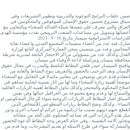
ضمن حلقات البرامج التوعوية والتدريبية وتطوير التشريعات وفي
سياق مشروع تحسين حقوق الإنسان للموقوفين والمحكومين في
العراق والتي تشرف على تنفيذها شبكة العدالة للسجناء وبالتعاون مع
أعضائها وبتمويل من مساعدات الشعب النرويجي نفذت مؤسسة الهدى
للدراسات الاستراتيجية سيمنار بتاريخ 16 / 9 / 2023.
شارك فيه عدد من أعضاء منضمات المجتمع المدني واعضاء نقابة
المحامين وعدد من منتسبي سجن العمارة المركزي التابع لوزارة
العدل وكذلك عدد من مسؤولي مراكز الاحتجاز التابعة لمديرية شرطة
محافظة ميسان ومراسلة اذاعة الأوفياء في ميسان .
وافتتح السيمنار حيدر فلحي البطاط الناشط والمدرب في مجال حقوق
الإنسان وبعد الترحيب بالحضور والتعريف بنوع النشاط والغاية من
انعقاده قدم عرض توضيحي عن معايير مانيدلا في التعامل مع السجناء
موضحاً أهمية زيارة السجناء وما لها من اثار نفسية ايجابية تساهم في
اصلاح المحكوم والمحتجز وكذلك تناول البطاط أهمية الزيارات العائليه
والسماح لها وعدم وضع مجموعة من العراقيل حيالها وفي نفس
السياق اشار البطاط الى الزيارات الزوجية سواء للرجال المحكومين او
النساء ، وكذلك وضح البطاط زيارات المتطوعين للأشخاص الذين
انقطع عنهم ذويهم بسبب ما ارتكبوه من جرائم او اسباب اخرى ودور
مثل هذه الزيارات التي قد تساعد المحكوم على الحد من معاناته
وتجاوز آلامه النفسية ، وفي ختام العرض وجه البطاط الدعوة للحضور
والمشاركة سواء في طرح الاسئلة او تقديم المقترحات، وما قدم من