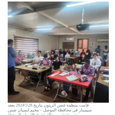
قامت منظمة غصن الزيتون بتاريخ 28\5\2024 بعقد
سيمينار في محافظة الموصل – مخيم ايسيان ضمن
مشروع تحسين حالة حقوق الإنسان للسجناء