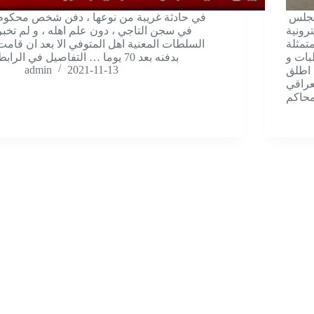
بغداد / إعلام القضاء في ظل توجهات مجلس
في حادثة غريبة من نوعها ، دفن شخص محكوم
رونية
في سجن التاجي ، دون علم اهله ، و لم تخبر
تمثلة
السلطات المعنية اهل المتوفي الا بعد ان قامت
بات و
بدفنه بعد 70 يوما … التفاصيل في الرابط
admin
2021-11-13
 اطلق
عراقي