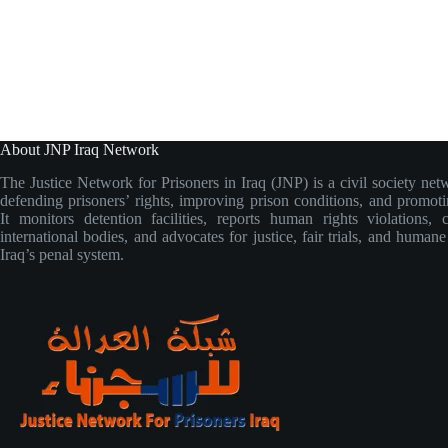
About JNP Iraq Network
The Justice Network for Prisoners in Iraq (JNP) is a civil society net
defending prisoners’ rights, improving prison conditions, and promoti
It monitors detention facilities, reports human rights violations, 
international bodies, and advocates for justice, fair trials, and human
Iraq’s penal system.