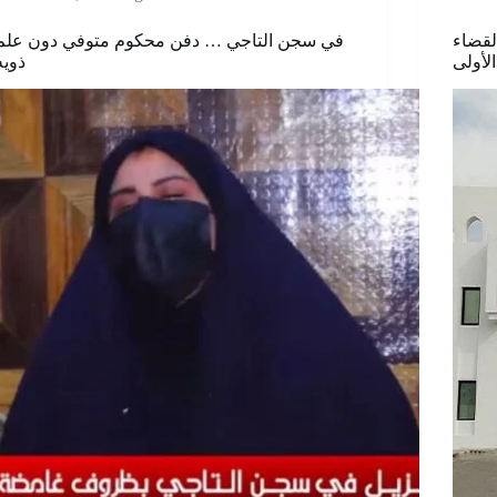
لقضاء
في سجن التاجي … دفن محكوم متوفي دون علم
لأولى
ذويه