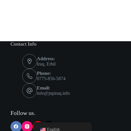
Contact Info
Address:
Iraq, Erbil
Phone:
0775-856-5874
Email:
info@jnpiraq.info
Follow us.
English