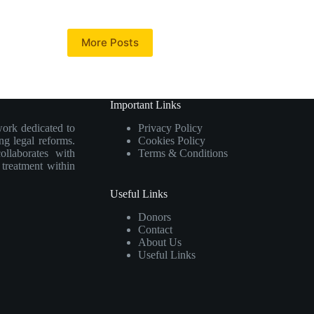
More Posts
Important Links
work dedicated to
Privacy Policy
ng legal reforms.
Cookies Policy
collaborates with
Terms & Conditions
e treatment within
Useful Links
Donors
Contact
About Us
Useful Links