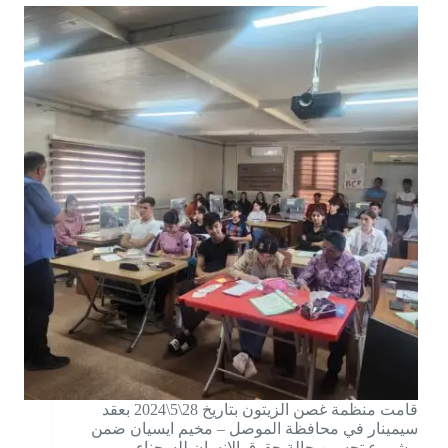
قامت منظمة غصن الزيتون بتاريخ 28\5\2024 بعقد
سيمينار في محافظة الموصل – مخيم ايسيان ضمن
مشروع تحسين حالة حقوق الإنسان للسجناء