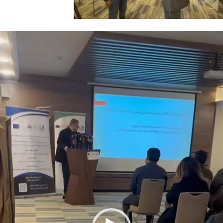
شغل
لفيديو