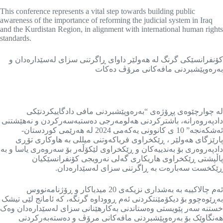
This conference represents a vital step towards building public
awareness of the importance of reforming the judicial system in Iraq
and the Kurdistan Region, in alignment with international human rights
standards.
کۆنفرانسێکی گرنگ لە هەولێر داوای ڕاگرتنی سزای لەسێدارەدان و
بەرەوپێشبردنی مافەکانی مرۆڤ دەکات
لە چوارچێوەی پڕۆژەی “بەرەوپێشبردنی مافی دادگاییکردنێکی
دادپەروەرانە، باشترکردنی هەلومەرجی دەستبەسەرکردن و نەهێشتنی
ئەشکەنجە” 10 ی کانوونی یەکەمی 2024 لە هەرێمی کوردستان-
پارێزگای هەولێر ، ڕێکخراوی فریاکەوتنی میللی بە هاوکاری تۆڕی
دادپەروەری بۆ بەندییەکان و ڕێکخراوی لێکۆڵەر بۆ سەروەری یاسا و بە
پاڵپشتی ڕێکخراوی هاریکاری گەلی نەرویجی کۆنفرانسێکیان
ڕێکخست سەبارەت بە ڕاگرتنی سزای لەسێدارەدان.
ئەم چالاکییە بە بەشداری نزیکەی 20 میدیاکار و ڕۆژنامەنووس
بەڕێوەچوو بۆ دیکۆمێنتکردنی ئەم ڕووداوە گرنگە، کە ئامانج لێی تیشک
خستنە سەر پێویستی وەستاندنی بەکارهێنانی سزای لەسێدارەدان وەک
هەنگاوێک بۆ بەرەوپێشبردنی مافەکانی مرۆڤ و دەستەبەرکردنی