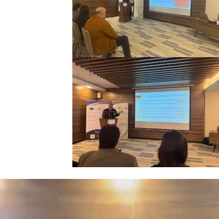
شغل
لفيديو