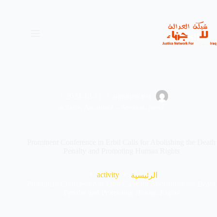
لتجاوز
لى
لمحتوى
2024-12-11
administrator
activity
,
Awarness – Session
,
news
Prominent Conference in Erbil Calls for Abolishing the Death
Penalty and Promoting Human Rights
activity
الرئيسية
Prominent Conference in Erbil Calls for Abolishing the Death
Penalty and Promoting Human Rights