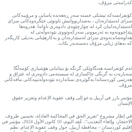
کەرامەتی مرۆڤ.
کۆنفرانسەکە تیشکی خستە سەر ڕەهەندە یاسایی و مرۆییەکانی
سزای لەسێدارەدان ، بەشداربووانیش تاوتوێی جێگرەوەکانی سزای
لەسێدارەدانیان کرد لە چوارچێوەی دادوەری تاواندا. هەروەها
پێداچوونەوە بە ئەزموونی سەرکەوتووی نێودەوڵەتی لە
هەڵوەشاندنەوەی سزای لەسێدارەدان و بەکارهێنانی بەدیلی کاریگەر
کە بەهای ژیانی مرۆڤ دەستەبەر بکات.
ئەم کۆنفرانسە هەنگاوێکی گرنگە بۆ بنیاتنانی هۆشیاری کۆمەڵگا
سەبارەت بە گرنگی چاکسازی لە سیستەمی دادوەری لە عێراق و
هەرێمی کوردستاندا بەگوێرەی ستانداردە نێودەوڵەتییەکانی مافەکانی
مرۆڤ.
مؤتمر بارز في أربيل يدعو إلى وقف عقوبة الإعدام وتعزيز حقوق
الإنسان
في إطار مشروع “تعزيز الحق في المحاكمة العادلة، تحسين ظروف
الاحتجاز، وإلغاء التعذيب”، عُقد اليوم، 10 كانون الأول 2024، مؤتمر في
إقليم كوردستان – محافظة أربيل، حول وقف عقوبة الإعدام. نظم