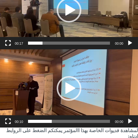
00:17
00:00
شغل
لفيديو
00:10
00:00
لمشاهدة فديوات الخاصة بهذا االمؤتمر يمكنكم الضغط على الروابط
ادناه: