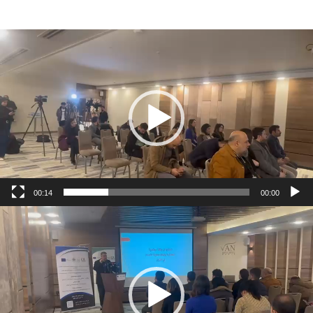
شغل
لفيديو
00:14
00:00
شغل
لفيديو