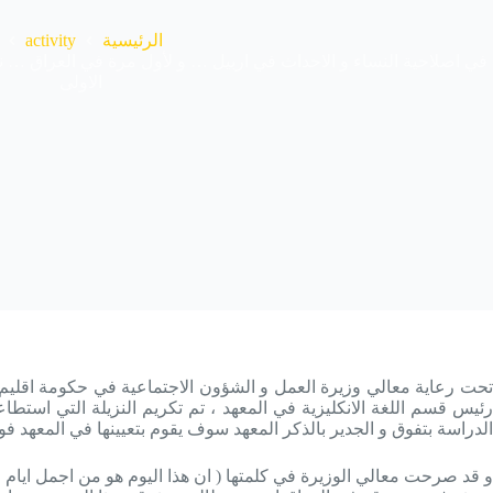
activity
الرئيسية
في اصلاحية النساء و الاحداث في اربيل … و لأول مرة في العراق … نزيل
الاولى
حت رعاية معالي وزيرة العمل و الشؤون الاجتماعية في حكومة اقليم ك
رئيس قسم اللغة الانكليزية في المعهد ، تم تكريم النزيلة التي استط
الدراسة بتفوق و الجدير بالذكر المعهد سوف يقوم بتعيينها في المعهد فو
و قد صرحت معالي الوزيرة في كلمتها ( ان هذا اليوم هو من اجمل ايام حي