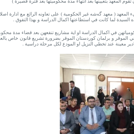
وم المعهد بتعيينها بعد انتهاء مدة محكوميتها بعد فترة قصيرة )
يء المعهد ( معهد
گه‌شه‌ غیر الحكومی
ة ) على تعاونه الرائع مع ادارة اصل
لهذه السيدة لما كانت في استطاعتها اكمال الدراسة و بهذا التفوق .
كومياتهن في اكمال الدراسة او اية مشاريع تنفعهن بعد قضاء مدة محكو
اقي الموقر و برلمان كوردستان الموقر بضرورة تشريع قانون خاص بالع
دير معينة عند تخطي النزيل او المودع لكل مرحلة دراسية .