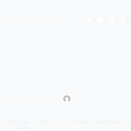
لتجاوز
لى
لمحتوى
الرئيسية
المزيد
ty
,
news
2022-04-05
admin
في اصلاحية النساء و الاحداث في اربيل … و لأول مرة في العراق … نزيل
الاولى