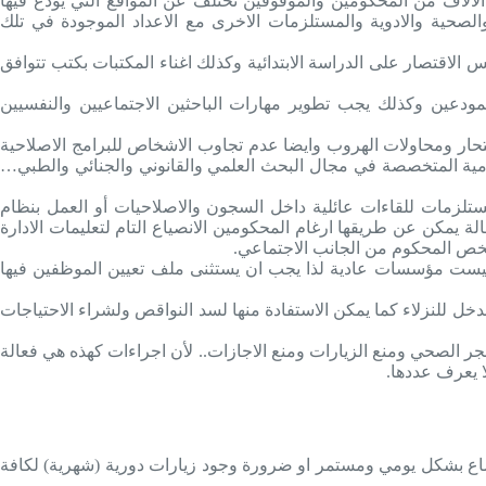
الاف من المحكومين والموقوفين تختلف عن المواقع التي يودع فيها
لصحية والادوية والمستلزمات الاخرى مع الاعداد الموجودة في تلك
لاقتصار على الدراسة الابتدائية وكذلك اغناء المكتبات بكتب تتوافق
مودعين وكذلك يجب تطوير مهارات الباحثين الاجتماعيين والنفسيين
تحار ومحاولات الهروب وايضا عدم تجاوب الاشخاص للبرامج الاصلاحية
حكومية المتخصصة في مجال البحث العلمي والقانوني والجنائي والطبي…
مستلزمات للقاءات عائلية داخل السجون والاصلاحيات أو العمل بنظام
 يمكن عن طريقها ارغام المحكومين الانصياع التام لتعليمات الادارة
الشخص المحكوم من الجانب الاجتماعي.
يست مؤسسات عادية لذا يجب ان يستثنى ملف تعيين الموظفين فيها
ل للنزلاء كما يمكن الاستفادة منها لسد النواقص ولشراء الاحتياجات
ر الصحي ومنع الزيارات ومنع الاجازات.. لأن اجراءات كهذه هي فعالة
وضاع بشكل يومي ومستمر او ضرورة وجود زيارات دورية (شهرية) لكافة