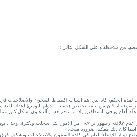
يخصها من ملاحظة و على الشكل التالي :-
 لمدة الحكم، كانا بين اهم اسباب اكتظاظ السجون والاصلاحيات في
اك حق الافراد في السرعة في البت في قضاياهم في المحاكم، كما ان جائحة كورونا (COVID- 19) زادت الامر سوءا، اذ كان من نتيجة تخفيض (حسب الدوام اليومي) اعداد القضاة
دعاء العام وباقي الموظفين زاد من تأخر حسم الدعاوى بشكل كبير مما
او عدم علاقته وظهور براءته.. من الامور التي سجلت وبكثرة، وحتى مع
 اينما كان ذلك ممكنا، ضرورة ملحة.
بفتح دوائر للإدعاء العام في كافة السجون والاصلاحيات وتشكيل فرق