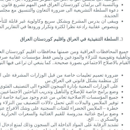
وبالنسبة الى برلمان كوردستان العراق فمن المهم تشريع قانون 
دعوة السلطة التشريعية الى ضرورة التعاون والتنسيق مع مجلس ال
الجديدة.
ويبقى ان يدرس المشرع وبشكل سريع وكاولوية غير قابلة للتأجي
وبنصوص عقابية رادعة نظرا لكثرة وتكرار ورودها في التقارير ا
السلطة التنفيذية في العراق واقليم كوردستان العراق
جمیع المحافظات العراقية ومن ضمنها محافظات اقليم كوردستان العرا
وتأهيلية وتقويمية للنزلاء والمودعين وليس فقط مؤسسات عقابية صرفة
القيام بالاصلاح الاجتماعي بصورة صحيحة.. كما ينبغي ان تراعى فيها النوا
ضرورة تعميم تعليمات خاصة من قبل الوزارات المشرفة على السج
كل منظمة بشكل قانوني في العراق.س
على الوزارات المعنية بإدارة السجون اللجوء الى التصنيف الفئوي 
وضع برامج خاصة للإصلاح والتأهيل وتدريب الباحثين الاجتماعيين عل
جميع المؤسسات الاصلاحية تعاني من عدم وجود ميزانية خاصة لتو
توفير الملابس والبدلات التي تحمل دلالات التصنيف بين النزلاء
خطرة – الملابس الخضراء للفئات السجنية على وشك الافراج عنها
وضع برامج غذائية مدروسة للقيم الغذائية والسعرات الحرارية 
والسكري … الخ.
تشديد الرقابة على المواد الداخلة الى السجون وذلك لمنع ادخال 