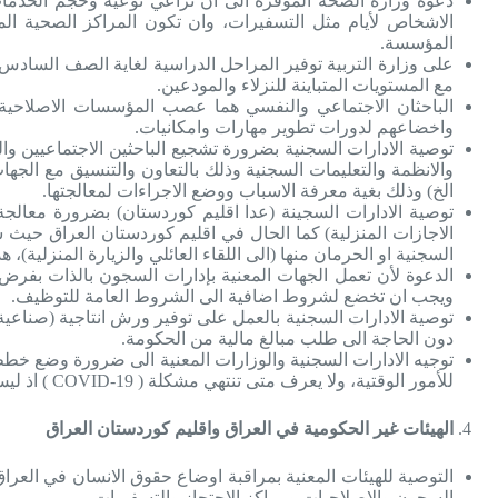
دعوة وزارة الصحة الموقرة الى ان تراعي نوعية وحجم الخدمات
الاشخاص لأيام مثل التسفيرات، وان تكون المراكز الصحية ال
المؤسسة.
على وزارة التربية توفير المراحل الدراسية لغاية الصف السادس 
مع المستويات المتباينة للنزلاء والمودعين.
الباحثان الاجتماعي والنفسي هما عصب المؤسسات الاصلاحية، ف
واخضاعهم لدورات تطوير مهارات وامكانيات.
توصية الادارات السجنية بضرورة تشجيع الباحثين الاجتماعيين و
والانظمة والتعليمات السجنية وذلك بالتعاون والتنسيق مع الجه
الخ) وذلك بغية معرفة الاسباب ووضع الاجراءات لمعالجتها.
توصية الادارات السجينة (عدا اقليم كوردستان) بضرورة معالجة
الاجازات المنزلية) كما الحال في اقليم كوردستان العراق حيث 
السجنية او الحرمان منها (الى اللقاء العائلي والزيارة المنزلية)
الدعوة لأن تعمل الجهات المعنية بإدارات السجون بالذات ب
ويجب ان تخضع لشروط اضافية الى الشروط العامة للتوظيف.
توصية الادارات السجنية بالعمل على توفير ورش انتاجية (صناعي
دون الحاجة الى طلب مبالغ مالية من الحكومة.
توجيه الادارات السجنية والوزارات المعنية الى ضرورة وضع خطط 
للأمور الوقتية، ولا يعرف متى تنتهي مشكلة ( COVID-19 ) اذ ليس من المعقول ان يبقى النزيل والمودع دون التواصل مع عائلته لأشهر لا يعرف عددها.
الهيئات غير الحكومية في العراق واقليم كوردستان العراق
التوصية للهيئات المعنية بمراقبة اوضاع حقوق الانسان في الع
السجون والاصلاحيات ومراكز الاحتجاز والتسفيرات.