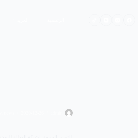
لتجاوز
لى
لمحتوى
الرئيسية
المزيد
y
,
news
2020-12-26
admin
التقرير السنوي لشبكة العدالة للسجناء ل