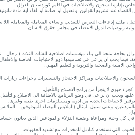
خاص بإدارة السجون والاصلاحيات في اقليم كوردستان العراق.
قضاء عند تشريع القوانين او تعديل او اضافة او الغاء اية مادة قانون
ل، ملف إدعاءات التعرض للتعذيب واساءة المعاملة والمعاملة اللاانس
لدولية وتوصيات الدول الاعضاء في مجلس حقوق الانسان.
ق بحاجة ملحة الى بناء مؤسسات اصلاحية للفئات الثلاث ( رجال – نس
، فيما يجب ان يراعى في تصاميمها ذوو الاحتياجات الخاصة والاطفال 
حي الامنية والصحية والتربوية والتعليم المهني.
ون والاصلاحيات ومراكز الاحتجاز والتسفيرات بإجراءات زيارات الم
كجزء حيوي لا يتجزأ من برامج الاصلاح والتأهيل.
يها ويجب ان يراعى في وضع البرنامج بالاضافة الى الاصلاح والتأهيل اثن
فير الاحتياجات الجدية من ادوية ومستلزمات اخرى طبية وغيرها.
 والمودعين، وعلى سبيل المثال (الملابس البيضاء للموقوفين – الملاب
).
في كل وجبة ومراعاة وضعية النزلاء والمودعين الذين يعانون حساسي
الحبوب التي تستخدم كبادئل للمخدرات مع تشديد العقوبات.