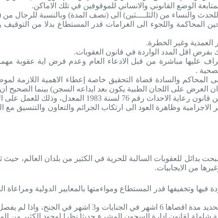
تابعة الوضع القانوني والانساني للموقوفين في تلك الاماكن.
دث والنساء من (الثلــــثين) الى (نصف المدة) وبالنسبة للرجال من (ثلاث
حين المحاكمة واللجوء الى الغرامات قدر المستطاع بدلا من التوقيف و
ر العمدية وغير الخطرة.
بفرض اقل المدد الواردة في قانون العقوبات.
 عليها مباشرة من قبل الادعاء العام وعدم فرض اية عقوبة مهما كانت
صحية .
لى المحاكم والسادة قضاة التحقيق خاصة إعطاء الاهمية اللازمة ل
ان العرض على اللجان الطبية يكون بعد ايداعه السجن) بينما الصحيح ا
لاجرامية وظاهرة العود الى ارتكاب الجرائم والتعاون والتنسيق مع ال
صبحت بدائل للعقوبات السالبة للحرية في الكثير من بلدان العالم، حيث
رها من الايجابيات.
ردة فيها وتخفيفها قدر المستطاع ومواءمتها بالمعايير الدولية ومراعاة
 خلالها يتم اطلاق سراح المتهم الموقوف.
 شاملة لقانون ادارة السجون المشرع حديثا نظرا لوجود الكثير من الم