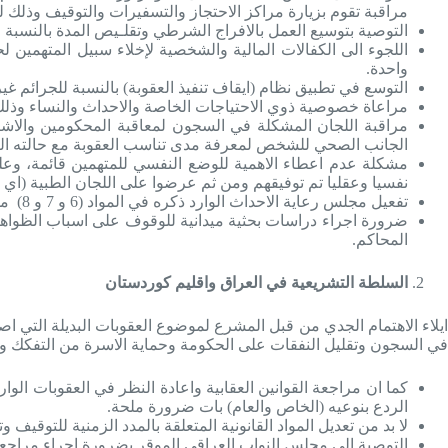
مراقبة تقوم بزيارة مراكز الاحتجاز والتسفيرات والتوقيف وذلك لم
التوصية بتوسيع العمل بالافراج الشرطي وتقلـيص المدة بالنسبة للح
اللجوء الى الكفالات المالية والشخصية لإخلاء سبيل المتهمين ل
واحدة.
التوسع في تطبيق نظام (ايقاف تنفيذ العقوبة) بالنسبة للجرائم غي
مراعاة خصوصية ذوي الاحتياجات الخاصة والاحداث والنساء وذلك 
مراقبة اللجان المشكلة في السجون لمعاقبة المحكومين والاشراف
الجانب الصحي للشخص لمعرفة مدى تناسب العقوبة مع حالته ال
مشكلة عدم اعطاء الاهمية للوضع النفسي للمتهمين قائمة، وع
نفسيا وعقليا تم توفيقهم ومن ثم عرضوا على اللجان الطبية (اي 
تفعيل مجلس رعاية الاحداث الوارد ذكره في المواد (6 و 7 و 8) من قانون رعاية الاحداث رقم 76 لسنة 1983 المعدل، وذلك للعمل على الاختصاصات الواردة في المادة 8 من القانون المذكور اعلاه.
ضرورة اجراء دراسات بحثية ميدانية للوقوف على اسباب الظواهر ا
المحاكم.
السلطة التشريعية في العراق واقليم كوردستان
ايلاء الاهتمام الجدي من قبل المشرع لموضوع العقوبات البديلة التي ا
في السجون وتقليل النفقات على الحكومة وحماية الاسرة من التفكك وغي
كما ان مراجعة القوانين العقابية واعادة النظر في العقوبات الوا
الردع بنوعيه (الخاص والعام) بات ضرورة ملحة.
لا بد من تعديل المواد القانونية المتعلقة بالمدد الزمنية للتوقيف وتحديد مدة اقصاها 6 اشهر في الجنايات و3 اشهر في الجنح، واذا لم يفصل في القضية
التوصية الى مجلس النواب العراقي الموقر بضرورة اجراء مراجعة