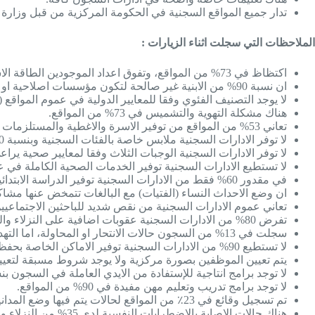
تدار جميع المواقع السجنية في الحكومة المركزية من قبل وزارة 
الملاحظات التي سجلت اثناء الزيارات :
اكتظاظ في 73% من المواقع، وتفوق اعداد الموجودين الطاقة الاستيعابية لمعظم السجون، وفي كثير منها هناك اكتظاظ مفرط.
ان نسبة 90% من الابنية غير صالحة لتكون مؤسسات اصلاحية او سجنية، اما بسبب قدم المباني وبنيتها التحتية او انها غير مصممة لهذا الغرض اساسا.
لا يوجد التصنيف الفئوي وفقا للمعايير الدولية في عموم المواقع (
هناك مشكلة التهوية والتشميس في 73% من المواقع.
تعاني 53% من المواقع من توفير الاسرة والاغطية والمستلزمات الاخرى.
لا توفر الادارات السجنية ملابس خاصة بالفئات السجنية وبنسبة 100%.
لا توفر الادارات السجنية الوجبات الثلاث وفقا لمعايير صحية يراعى 
لا تستطيع الادارات السجنية توفير الخدمات الصحية الكاملة في عمو
في مقدور 60% فقط من الادارات السجنية توفير الدراسة الابتدائية فقط وان 90% منها لا تستطيع توفير الدراسات الثانوية والجامعية.
ان وضع الاحداث النساء (الفتيات) مع البالغات تتمخض عنها مشاكل 
تعاني عموم الادارات السجنية من نقص شديد للباحثين الاجتماعيين وبن
تفرض 80% من الادارات السجنية عقوبات اضافية على النزلاء والمودعين.
سجلت في 13% من السجون حالات الانتحار او المحاولة، اما التهديد بالانتحار فقد سجل في اغلب المواقع.
لا تستطيع 90% من الادارات السجنية توفير الاماكن الخاصة بحفظ الامتعة للسجناء لذا يتم الاحتفاظ بها داخل الزنازين.
يتم تعيين الموظفين بصورة مركزية ولا يوجد شروط مسبقة لتعي
لا توجد برامج انتاجية للإستفادة من الايدي العاملة في السجون بنسبة 100% من الم
لا توجد برامج تدريب وتعليم مهن مفيدة في 90% من المواقع.
تم تسجيل وقائع في 23٪ من المواقع لحالات يتم فيها وضع المدانين (أو أولئك الذين لا تزال قضاياهم معلقة) في السجن بانتظار التأكيد الطبي لحالتهم العقلية او النفسية.
هناك حالات الاصابة بالاضطرابات النفسية لدى 35% من النزلاء والمودعين اثناء فترة تنفيذ الاحكام عليهم.