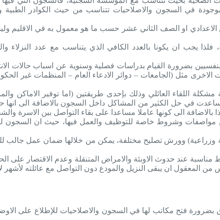
 الصحية بحيث تتناسب مع المؤسسة السجنية، فالسجون التي فيها ال
موجودة في السجون والاصلاحيات تتناسب من حيث الكوادر الطبية وا
الاعدادي او الصف الثاني عشر حسب ما هو معمول به في الاقليم وليس ا
لذا يجب ان يكونا بالعدد الكافي الذي يتناسب مع عدد النزلاء وال
النفسيين بضرورة القيام بدراسات فصلية وسنوية عن اسباب حالات الان
ات الاخرى مثل (الجامعات – دوائر الادعاء العام – المنظمات غير ال
 مشكلة اللقاء العائلي وذلك بإحدى طريقتين (اما توفير الاماكن وال
ساعدت في حل الكثير من المشاكل داخل السجون بالاضافة الى انها حالة
، هذا بالاضافة الى كونها عاملا مساعدا على بقاء التواصل بين الاسرة و
فرض مواصفات وشروط خاصة للتوظيف والعمل فيها، حيث ان السجون ل
ة وزراعية) وورش تصليح مختلفة، يمكن من خلالها ضمان عمل جالب للدخ
مناسبة عند حدوث الاوبئة والامراض المتنقلة وعدم الاقتصار على الحج
راق بضرورة فتح مكاتب لها في السجون والاصلاحيات للإطلاع على الا