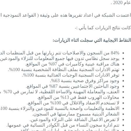
عام 2020 .
اعتمدت الشبكة في اعداد تقريرها هذه على وثيقة ( القواعد النموذجية الدني
كانت نتائج الزيارات كما يأتي :-
النقاط الايجابية التي سجلت اثناء الزيارات:
84% من السجون والاصلاحيات تتم زيارتها من قبل المنظمات الدولية والمحلية.
يوجد سجل نظامي تدون فيها جميع المعلومات للنزلاء والمودعين في 
هناك مراقبة عينية وكاميرات في 97% من المواقع.
تهتم الادارات السجنية بملف النظافة الشخصية بنسبة 100%.
توفر الادارات السجنية الوجبات الغذائية بنسبة 100%.
وجود مراكز وفرق صحية بنسبة 63%.
وجود الباحثين الاجتماعيين بنسبة 87% في المواقع.
العنف، والمعاملة المهينة والاساءة اللفظية، لا تمارس في 70% من المواقع.
محاولات الهروب فقط في 13% من المواقع.
لا تستخدم الاصفاد والاغلال في 100% من المواقع.
الانظمة والتعليمات واضحة بالنسبة للمودعين والنزلاء بنسبة 100%.
الشعائر الدينية مسموح ممارستها في السجون.
لا تفرض الاعمال الشاقة على النزلاء والمودعين.
تتم ادارة سجون النساء من قبل الكوادر النسائية في عمومها.
هناك تعليمات خاصة واضحة في ادارات السجون كافة.