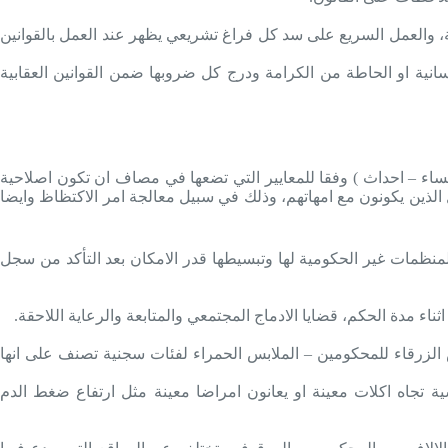
ية، والعمل السريع على سد كل فراغ تشريعي يظهر عند العمل بالقوانين
انية او الحاطة من الكرامة ودرج كل ضروبها ضمن القوانين العقابية
اء – احداث ) وفقا للمعايير التي تضعها في مصاف ان تكون اصلاحية
الذين يكونون مع امهاتهم، وذلك في سبيل معالجة امر الاكتظاظ وايضا
نظمات غير الحكومية لها وتبسيطها قدر الامكان بعد التأكد من سجل
اء مدة الحكم، قضايا الادماج المجتمعي والمتابعة والرعاية اللاحقة.
س الزرقاء للمحكومين – الملابس الحمراء لفئات سجنية تصنف على انها
ة تجاه اكلات معينة او يعانون امراضا معينة مثل ارتفاع ضغط الدم