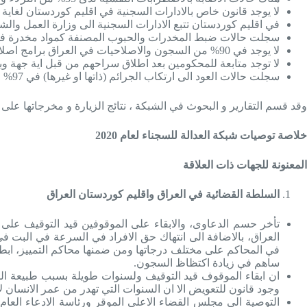
لا يوجد قانون خاص بالادارات السجنية في اقليم كوردستان لغاية ا
في اقليم كوردستان تتبع الادارات السجنية الى وزارة العمل والش
سجلت حالات ضبط المخدرات والحبوب المصنفة كمواد مخدرة في 27% من المواقع السجنية في العر
لا يوجد في 90% من السجون والاصلاحيات في العراق برامج اصلاحية وتأهيلية وتقويمية وفقا للمعايير الدولية.
لا توجد متابعة للمحكومين بعد اطلاق سراحهم من قبل اية جهة وبنسبة 
سجلت حالات العود الى ارتكاب الجرائم (ذاتها او غيرها) في 97% من المواقع التي تمت زيارتها.
وقد قسم التقارير و البحوث في الشبكة ، نتائج الزيارة و مخرجاتها على
خلاصة توصيات شبكة العدالة للسجناء لعام 2020
المعنونة للجهات ذات العلاقة
السلطة القضائية في العراق واقليم كوردستان العراق
تأخر حسم الدعاوى، والابقاء على الموقوفين قيد التوقيف على
في المحاكم على مختلف درجاتها ومن ضمنها محاكم التمييز، ابطا
ساهم في زيادة اكتظاظ السجون.
ان ابقاء الموقوف قيد التوقيف ولسنوات طويلة بسبب طبيعة الجرائ
وجود قانون للتعويض الا ان السنوات التي تهدر من عمر الانسان لا
التوصية الى مجلس القضاء الاعلى الموقر ورئاسة الادعاء العام