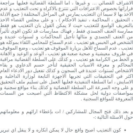
الاشراف القضائي … و غيرها ، اما السلطة القضائية فعليها مراجعة
قراراتها بخصوص الاعترافات التي تنتزع بالاكراه و تحت التعذيب و عدم
الاخذ بها لا سيما ان التعذيب يمارس في المراحل المختلفة ( جمع الادلة
، التحقيق ، المحاكمة ، تنفيذ الاحكام ) ، و على مجلس القضاء الاخذ
بالتعريف الواسع للتعذيب حيث لا يمكن القول بان التعذيب هو فقط
ممارسة العنف الجسدي فقط ، فهناك ممارسات قد تكون اقوى تأثيرآ
من العنف الجسدي و مثالها تأجيل المحاكمات و لسنوات عديدة و
الشخص في الحبس هو تعذيب ، عدم السماح للمحامي اللقاء بموكله هو
تعذيب ، عدم السماح للاهل بزيارة الموقوف هو تعذيب ، وضع الموقوف
في ظروف معيشية و صحية صعبة هو تعذيب ، الوعد و الوعيد و الاهانة
و الحط من الكرامة هو تعذيب ، و كذلك على السلطة القضائية مراقبة
المحاكم و معرفة الاسباب الحقيقية لتأخر حسم الدعاوي و بقاء
الاشخاص لسنوات عديدة في السجون و كذلك تفعيل دور الادعاء العام
اكثر في التحقيقات التي تجريها الاجهزة التابعة لوزارة الداخلية و
الاسايش ، اما السلطة التنفيذية فعليها العمل على تسليم ملف التحقيق
و على وجه السرعة الى السلطة القضائية و كذلك بناء مواقع سجنية و
بمواصفات دولية لحل مشكلة الاكتظاظ التي اصبحت من السمات
المعروفة للمواقع السجنية .
و بعد ذلك فتح المجال للمشاركين / ات بإعطاء ارائهم و معلوماتهم
حول الاسئلة التالية :-
كون التعذيب اصبح واقع حال لا يمكن انكاره و لا يبقل اي تبرير