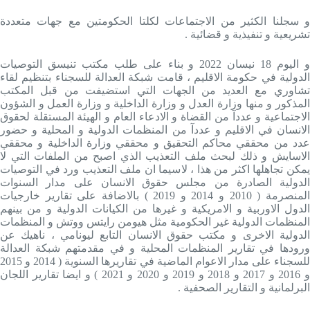
و سجلنا الكثير من الاجتماعات لكلتا الحكومتين مع جهات متعددة
تشريعية و تنفيذية و قضائية .
و اليوم 18 نيسان 2022 و بناء على طلب مكتب تنيسق التوصيات
الدولية في حكومة الاقليم ، قامت شبكة العدالة للسجناء بتنظيم لقاء
تشاوري مع العديد من الجهات التي استضيفت من قبل المكتب
المذكور و منها وزارة العدل و وزارة الداخلية و وزارة العمل و الشؤون
الاجتماعية و عددآ من القضاة و الادعاء العام و الهيئة المستقلة لحقوق
الانسان في الاقليم و عددآ من المنظمات الدولية و المحلية و حضور
عدد من محققي محاكم التحقيق و محققي وزارة الداخلية و محققي
الاسايش و ذلك لبحث ملف التعذيب الذي اصبح من الملفات التي لا
يمكن تجاهلها اكثر من هذا ، لاسيما ان ملف التعذيب ورد في التوصيات
الدولية الصادرة من مجلس حقوق الانسان على مدار السنوات
المنصرمة ( 2010 و 2014 و 2019 ) بالاضافة على تقارير خارجيات
الدول الاوربية و الامريكية و غيرها من الكيانات الدولية و من بينهم
المنظمات الدولية غير الحكومية مثل هيومن رايتس ووتش و المنظمات
الدولية الاخرى و مكتب حقوق الانسان التابع ليونامي ، ناهيك عن
ورودها في تقارير المنظمات المحلية و في مقدمتهم شبكة العدالة
للسجناء على مدار الاعوام الماضية في تقاريرها السنوية ( 2014 و 2015
و 2016 و 2017 و 2018 و 2019 و 2020 و 2021 ) و ايضا تقارير اللجان
البرلمانية و التقارير الصحفية .