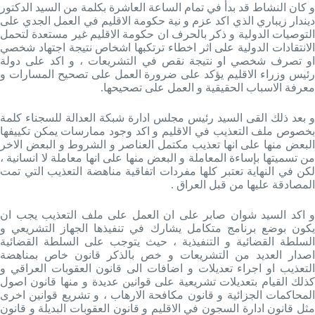
و كان النشاط قد بدأ في تمام الساعة العاشرة بكلمة من السيد الدكتور
ديندار زيباري الذي اكد عزم و نية حكومة الاقليم في العمل الجدي على
التوصيات الدولية و ذكر بالحرف ان حكومة الاقليم غير مستعدة لتحمل
الانتقادات الدولية على اثر اخطاء ترتكبها اشخاص نتيجة اجتهاد شخصي
او تصرف شخصي او نتيجة نقص في التشريعات ، و اكد على دولة
رئيس وزراء الاقليم يؤكد على ضرورة العمل على تصحيح المسارات و
معرفة الاسباب الحقيقية و العمل على تصحيحها.
و بعد ذلك القى السيد رئيس مجلس ادارة شبكة العدالة للسجناء كلمة
بخصوص ملف التعذيب في الاقليم و اكد وجود ممارسات يمكن تكييفها
البعض منها على انها تعذيب مكتمل العناصر و الشروط و البعض الاخر
من تسميتها بإساءة المعاملة و البعض منها على انها معاملة لا انسانية ،
لكن في النهاية تعتبر كلها مفردات اتفاقية مناهضة التعذيب التي تمت
المصادقة عليها من قبل العراق .
و اكد السيد شوان صابر على ان العمل على ملف التعذيب يجب ان
يكون بوضع برنامج متكامل يشارك في تنفيذها الجهاز التشريعي و
السلطة القضائية و التنفيذية ، حيث يتوجب على السلطة القضائية
اصدار العديد من التشريعات و خص بالذكر قانون خاص بمناهضة
التعذيب او اجراء تعديلات و اضافات الى قانون العقوبات العراقي و
كذلك القيام بتعديلات تشريعية على قوانين عديدة و منها قانون اصول
المحاكمات الجزائية و قانون مكافحة الارهاب ، و تشريع قوانين اخرى
مثل قانون ادارة السجون في الاقليم و قانون العقوبات البديلة و قانون