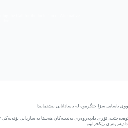
ng the Call for the Inclusion of Alternative
lation
ی یاسایی سزا جێگرەوە لە یاسادانانی نیشتمانیدا
ئەیلوولی هەموو ساڵێکدا بەڕێوەدەچێت، تۆڕی دادپەروەری بەندییەکان هەستا بە سازدان
ادپەروەری رێکخرابوو.