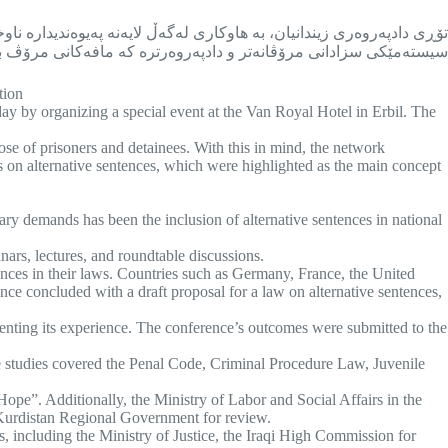
تۆڕی دادپەروەری زیندانیان، بە هاوکاری لەگەڵ لایەنە پەیوەندیدارە ناو
سیستەمێکی سزادانی مرۆڤانەتر و دادپەروەرترە کە مافەکانی مرۆڤ بپ
tion
ay by organizing a special event at the Van Royal Hotel in Erbil. The
hose of prisoners and detainees. With this in mind, the network
 on alternative sentences, which were highlighted as the main concept
mary demands has been the inclusion of alternative sentences in national
nars, lectures, and roundtable discussions.
ences in their laws. Countries such as Germany, France, the United
ce concluded with a draft proposal for a law on alternative sentences,
enting its experience. The conference’s outcomes were submitted to the
se studies covered the Penal Code, Criminal Procedure Law, Juvenile
ope”. Additionally, the Ministry of Labor and Social Affairs in the
 Kurdistan Regional Government for review.
 including the Ministry of Justice, the Iraqi High Commission for