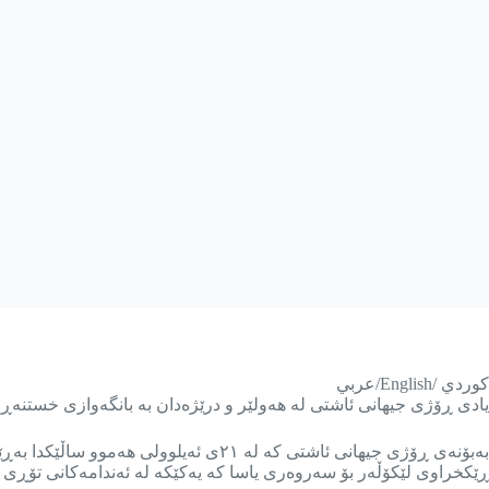
كوردي /English/عربي
یادی ڕۆژی جیهانی ئاشتی لە هەولێر و درێژەدان بە بانگەوازی خستنەڕوو
بەبۆنەی ڕۆژی جیهانی ئاشتی کە لە ٢١ی 
ڕێکخراوی لێکۆڵەر بۆ سەروەری یاسا کە یەکێکە لە ئەندامەکانی تۆڕی د