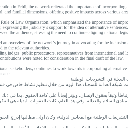
tion in Erbil, the network reiterated the importance of incorporating al
l, and familial dimensions, offering positive impacts across various are
 Rule of Law Organization, which emphasized the importance of improvin
expressing the judiciary’s support for the idea of alternative sentences.
ed the audience, stressing the need to continue aligning national legisl
n overview of the network’s journey in advocating for the inclusion of 
 to the relevant authorities.
 judges, public prosecutors, representatives from international and lo
tributions were noted for consideration in the final draft of the law.
ional stakeholders, continues to work towards incorporating alternative 
peace.
ت البديلة في التشريعات الوطنية
الذي يصادف 21 سبتمبر من كل عام، أحيت شبكة العدالة للسجناء هذا اليوم من خلال تنظيم
اطاً وثيقاً بحقوق الإنسان، ويؤثر إيجاباً على كافة الحقوق، بما في ذلك 
ادئ السلام والعدالة. وفي هذا العام، كانت العقوبات البديلة هي الفكر
ناء على مواءمة التشريعات الوطنية مع المعايير الدولية، وكان أولى مطالبها إد