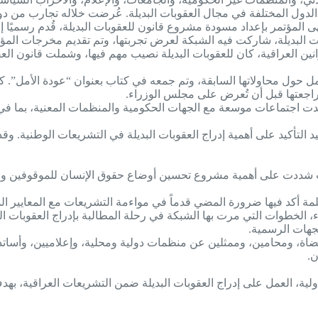
تجارب الدول المختلفة في مجال العقوبات البديلة. عُرضت خلاله تجارب من دو
مؤتمر بإعداد مسودة مشروع قانون للعقوبات البديلة، قُدم رسميًا إلى اللجنة ال
أبحاث حول القوانين العراقية، كان للعقوبات البديلة نصيب مهم فيها، وشملت ق
د بحث شامل حول محاولاتها السابقة، وتم جمعه في كتاب بعنوان “عودة الأمل
راجعتها قبل أن تُعرض على مجلس الوزراء.
غداد، حيث عقدت اجتماعات موسعة مع الجهات الحكومية والمنظمات المعنية، ب
ي أربيل، أُعيد التأكيد على أهمية إدراج العقوبات البديلة في التشريعات الوطني
يث شددت على أهمية مشروع تحسين أوضاع حقوق الإنسان للموقوفين والم
 أكد فيها ضرورة المضي قدماً في مواءمة التشريعات مع المعايير الدولي
لخطوات التي مرت بها الشبكة في رحلة المطالبة بإدراج العقوبات البد
لجهات الرسمية.
 قضاة، ومحامين، وممثلين عن منظمات دولية ومحلية، وإعلاميين، وأسا
ن.
ولية، العمل على إدراج العقوبات البديلة ضمن التشريعات العراقية، به