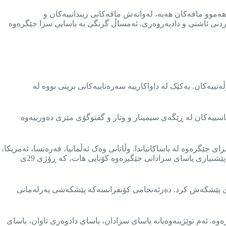
ەموو مافەکان هەیە، لەوانەش مافەکانی زیندانییەکان و
ردنی ئاشتی و دادپەروەری. ئەمساڵ گرنگی بە یاسایی سزا جێگرەوە
انداردە نێودەوڵەتییەکان. یەکێک لە داواکارییە سەرەتاییەکانی بریتی بووە لە
ە سیاسییەکان لە ڕێگەی سیمینار و وتار و گفتوگۆی مێزی دەورییەوە
سزای جێگرەوە لە یاساکانیاندا. وڵاتانی وەک ئەڵمانیا، فەرەنسا، ئەمریکا،
هیندستان، لوبنان، میسر، ئوردن، نەرویج، ئوسترالیا و سوید لەگەڵ هەندێک بڕگە لە یاساکانی عێراقدا خرانەڕوو. کۆنفرانسەکە بە ڕەشنووسی پێشنیازی یاسای سزادانی جێگیرەوە کۆتایی هات، کە ڕۆژی 29ی
نی خۆی پێشکەش کرد. دەرئەنجامی کۆنفرانسەکە پێشکەشی پەرلەمانی
یی جێگرەوە. ئەم توێژینەوەیانە یاسای سزادان، یاسای دادوەری تاوان، یاسای