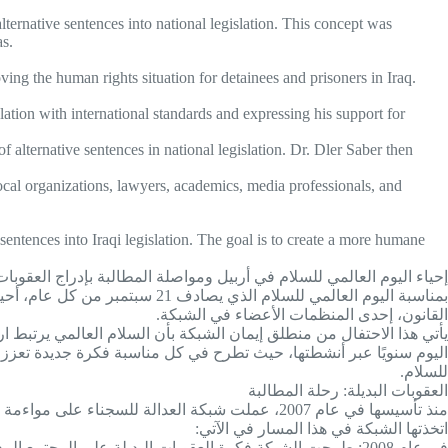
ternative sentences into national legislation. This concept was
as.
g the human rights situation for detainees and prisoners in Iraq.
ation with international standards and expressing his support for
alternative sentences in national legislation. Dr. Dler Saber then
cal organizations, lawyers, academics, media professionals, and
sentences into Iraqi legislation. The goal is to create a more humane
إحياء اليوم العالمي للسلام في أربيل ومواصلة المطالبة بإدراج العقوبا
بمناسبة اليوم العالمي للسلام 
القانون، إحدى المنظمات الأعضاء في الشبكة.
يأتي هذا الاحتفال من منطلق إيمان الشبكة بأن السلام العالمي يرتبط ارتب
اليوم سنويًا عبر أنشطتها، حيث تطرح في كل مناسبة فكرة جديدة تعزز مب
للسلام.
العقوبات البديلة: رحلة المطالبة
منذ تأسيسها في عام 2007، عملت شبكة العدالة للسج
اتخذتها الشبكة في هذا المسار في الآتي:
في عام 2008: طرحت الشبكة فكرة العقوبات البديلة على المجتمع المدني، والمنظمات غير الحكومية، والجامعات، والإعلام، والأحزاب السياسية، وذلك عبر ندوات ومحاضرات وطاولات مستديرة.