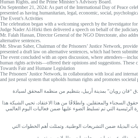
Human Rights, and the Prime Minister’s Advisory Board.
On September 21, 2024: As part of the International Day of Peace celebra
presented as having humanitarian, legal, economic, social, psychologica
The Event’s Activities
The celebration began with a welcoming speech by the Investigator for
Judge Nader Al-Hirki then delivered a speech on behalf of the judiciary, 
Mr. Falah Hassan, Director General of the NGO Directorate, also address
alternative sentences.
Mr. Shwan Saber, Chairman of the Prisoners’ Justice Network, provided a
presented a draft law on alternative sentences, which had been submitted
The event concluded with an open discussion, where attendees—including
human rights activists—offered their opinions and suggestions. These con
Towards Fair and Humane Legislation
The Prisoners’ Justice Network, in collaboration with local and internat
and just penal system that upholds human rights and promotes societal 
 نشاط خاص في فندق “فان رويان” بمدينة أربيل، بتنظيم من منظمة المحقق لسيادة
حقوق السجناء والمعتقلين. وانطلاقًا من هذا الاعتقاد، تحيي الشبكة هذا
ة الرئيسية التي تم تسليط الضوء عليها ضمن فعاليات اليوم العالمي
راج العقوبات البديلة ضمن التشريعات الوطنية. وتمثلت أهم الخطوات التي