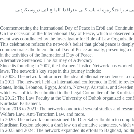
ایی سزا جێگرەوە لە یاساکانی عێراقدا. ئامانج لێی دروستکردنی
Commemorating the International Day of Peace in Erbil and Continuing t
On the occasion of the International Day of Peace, which is observed o
event was coordinated by the Investigator for Rule of Law Organizatio
This celebration reflects the network’s belief that global peace is deepl
commemorates the International Day of Peace annually, presenting a new
in the activities of the International Day of Peace.
Alternative Sentences: The Journey of Advocacy
Since its founding in 2007, the Prisoners’ Justice Network has worked to
laws. The network’s key steps in this journey include:
In 2008: The network introduced the idea of alternative sentences to civ
In 2011: The network held an international conference in Erbil to revie
States, India, Lebanon, Egypt, Jordan, Norway, Australia, and Sweden, 
which was officially submitted to the Legal Committee of the Kurdist
In 2012: The Law Faculty at the University of Duhok organized a confer
Kurdistan Parliament.
From 2018 to 2021: The network conducted several studies and research
Welfare Law, Anti-Terrorism Law, and more.
In 2020: The network commissioned Dr. Dler Saber Ibrahim to compile a 
Kurdistan Region adopted a draft law on alternative sentences, which 
In 2023 and 2024: The network expanded its efforts to Baghdad, holdin