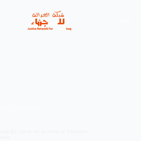
News
ctivity
,
meeting
,
news
ng the Call for the Inclusion of Alternative
lation