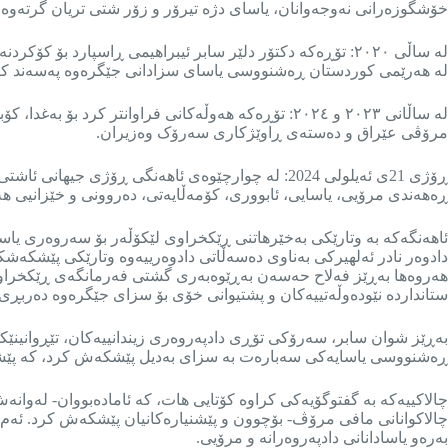
خۆشگوزەرانی نەوجەوانان، یاسای دژە تیرۆر و زۆر شتی تریان گرتەوە.
لە ساڵی ٢٠٢٠: تۆڕەکە دکتۆر دلێر سابر ئیبراهیمی ڕاسپارد
لە هەرێمی کوردستان ڕەشنووسی یاسای سزادانی جێگرەوە پەسەند کرد،
لە ساڵانی ٢٠٢٣ و ٢٠٢٤: تۆڕەکە هەوڵەکانی فراوانتر
مرۆڤی عێراق و دەستەی ڕاوێژکاری سەرۆک وەزیران.
ڕۆژی 21ی ئەیلولی 2024: لە چوارچێوەی ئاهەنگی ڕۆ
ڕەهەندی مرۆیی، یاسایی، ئابووری، کۆمەڵایەتی، دەروونی و خێزانیی 
ئاهەنگەکە بە وتارێکی بەخێرهاتنی ڕێکخراوی لێکۆڵەر بۆ سەروەری یاس
دادوەر نادر ئەلهیرکی بەناوی دەسەڵاتی دادوەرییەوە وتارێکی پێشکەش
هەروەها بەڕێز فەلاح حەسەن بەڕێوەبەری گشتی فەرمانگەی ڕێکخراوە ن
ستانداردە نێودەوڵەتییەکان و پشتیوانی خۆی بۆ سزای جێگرەوە دەربڕی.
بەڕێز شوان سابر، سەرۆکی تۆڕی دادپەروەری زیندانییەکان، تێڕوانین
ڕەشنووسی یاسایەکی سەبارەت بە سزای بەدیل پێشکەش کرد، کە پێشکەش
چالاکییەکە بە گفتوگۆیەکی کراوە کۆتایی هات، کە ئامادەبووان- لەوانەش
چالاکوانانی مافی مرۆڤ- بۆچوون و پێشنیارەکانیان پێشکەش کرد. ئەم ب
بەرەو یاسادانانی دادپەروەرانە و مرۆیی.