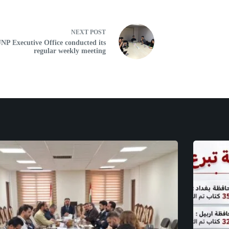
NEXT
POST
JNP Executive Office conducted its
regular weekly meeting