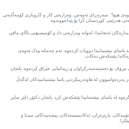
گەڕانەوەی هیوا”. سەرەڕای ئەوەش، وەزارەتی کار و کاروباری کۆمەڵایەتی
ی هەرێمی کوردستان کرا بۆ پێداچوونەوە.
پەیوەندیدارەکان ئەنجامدا، لەوانە وەزارەتی داد و کۆمیسیۆنی باڵای مافی
رەوەی لە یاسای نیشتمانیدا دووپات کردەوە. ئەم چەمکە وەک ئەوەی
زەکاندا پێشکەش دەکات.
 مرۆڤ بۆ دەستبەسەرکراوان و زیندانیانی عێراق کردەوە. پاشان
ەردەوامبوون لە هاوتەریبکردنی یاسا نیشتمانییەکان لەگەڵ
وە لە یاسای نیشتمانیدا پێشکەش کرد. پاشان دکتۆر دلێر سابر
ییەکان، پارێزەران، ئەکادیمیستەکان، پیشەییەکانی میدیا و
کرا.