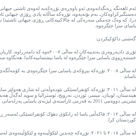
ئەم ئاهەنگە ڕەنگدانەوەی ئەو باوەڕەی تۆڕەکەیە لەوەی ئاشتی جیهانی
دەستگیرکراوەکان. بەم بۆنەیەوە، تۆڕەکە ساڵانە یادی ڕۆژی جیهانی ئ
درا، کە وەک چەمکی سەرەکی لە چالاکییەکانی ڕۆژی جیهانی ئاشتیدا ت
یاسای سزا جێگرەوە.
گەشتی داکۆکیکردن:
تۆڕی دادپەروەری بەندییەکان لە س
خستنەڕووی یاسایی سزا جێگرەوە لە یاسا نیشتمانییەکاندا. هەنگاوە سە
لە ساڵی ٢٠٠٨: تۆڕەکە بیرۆکەی یاسایی سزا جێگرەوەی بە کۆ
ناساند.
لە ساڵی ٢٠١١: تۆڕەکە کۆنفرانسێکی نێودەوڵەتی لە شاری هەول
تشرینی دووەمی 2011 بە فەرمی ئاراستەی لیژنەی یاسایی پەرلەمانی کوردستان کرا.
لە ساڵی ٢٠١٢: فاکەڵتی یاسا لە زانکۆی دهۆک کۆنفرانسێ
کوردستان کرا.
لە ساڵی ٢٠١٨ تا ٢٠٢١: تۆڕەکە چەندین لێکۆڵینەوە و ل