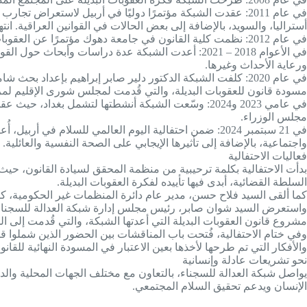
في عام 2011: عقدت الشبكة مؤتمرًا دوليًا في أربيل لاستعراض 
أستراليا، والسويد، بالإضافة إلى بعض الحالات في القوانين العراقية. انتهى ال
في عام 2012: نظمت كلية القانون في جامعة دهوك مؤتمرًا عن العقوبات البديلة، شاركت فيه الشبكة لعرض تجربتها، وتم تقديم مخرجات المؤتمر إلى برلمان كوردستان.
في الأعوام 2018 – 2021: أعدت الشبكة عدة دراسات و
ورعاية الأحداث وغيرها.
في عام 2020: كلفت الشبكة الدكتور دلير صابر إبراهيم بإعدا
مسودة قانون للعقوبات البديلة، والتي قُدمت لمجلس شورى الإقليم لم
في عامي 2023 و2024: وسّعت الشبكة أنشطتها لتشمل ب
مجلس الوزراء.
في 21 سبتمبر 2024: ضمن احتفالية اليوم العالمي للسلام ف
واجتماعية، بالإضافة إلى تأثيرها الإيجابي على الصحة النفسية والعائلية.
فعاليات الاحتفالية
بدأت الاحتفالية بكلمة ترحيبية من منظمة المحقق لسيادة القانون، ح
السلطة القضائية، أبدى فيها تأييده لفكرة العقوبات البديلة.
كما ألقى السيد فلاح حسن، مدير عام دائرة المنظمات غير الحكومية، كلمة
واستعرض السيد شوان صابر، رئيس مجلس إدارة شبكة العدالة للسجناء، ا
مشروع قانون العقوبات البديلة التي أعدتها الشبكة، والتي قُدمت إلى ا
وفي ختام الاحتفالية، فُتحت باب المناقشات بين الحضور الذين شملوا
والأفكار التي تم طرحها لأخذها بعين الاعتبار في المسودة النهائية للقانو
نحو تشريعات عادلة وإنسانية
يواصل شبكة العدالة للسجناء، بالتعاون مع مختلف الجهات المحلية والد
الإنسان ويدعم تحقيق السلام المجتمعي.