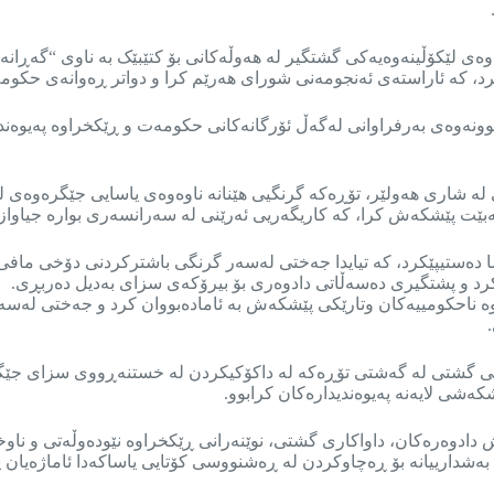
 بۆ کۆکردنەوەی لێکۆڵینەوەیەکی گشتگیر لە هەوڵەکانی بۆ کتێبێک بە ناوی “
 کە ئاراستەی ئەنجومەنی شورای هەرێم کرا و دواتر ڕەوانەی حکومەت
 کرد بۆ بەغدا، کۆبوونەوەی بەرفراوانی لەگەڵ ئۆرگانەکانی حکومەت و ڕێکخراوە 
ژی جیهانی ئاشتی لە شاری هەولێر، تۆڕەکە گرنگیی هێنانە ناوەوەی یاسایی جێگ
هەبێت پێشکەش کرا، کە کاریگەریی ئەرێنی لە سەرانسەری بوارە جیاوا
ا دەستیپێکرد، کە تیایدا جەختی لەسەر گرنگی باشترکردنی دۆخی مافی
کرد و پشتگیری دەسەڵاتی دادوەری بۆ بیرۆکەی سزای بەدیل دەربڕی.
احکومییەکان وتارێکی پێشکەش بە ئامادەبووان کرد و جەختی لەسەر ب
ێکی گشتی لە گەشتی تۆڕەکە لە داکۆکیکردن لە خستنەڕووی سزای جێگرە
ی لایەنە پەیوەندیدارەکان کرابوو.
 دادوەرەکان، داواکاری گشتی، نوێنەرانی ڕێکخراوە نێودەوڵەتی و ناوخۆ
ەشدارییانە بۆ ڕەچاوکردن لە ڕەشنووسی کۆتایی یاساکەدا ئاماژەیان پێ