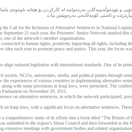
خۆیی و نێودەوڵەتییەکان، بەردەوامە لە کارکردن بۆ هێنانە ناوەوەی یاس
ارێزێت و ئاشتی کۆمەڵایەتی بەرەوپێش ببات
he Call for the Inclusion of Alternative Sentences in National Legisla
n September 21 each year, the Prisoners’ Justice Network marked this d
n, one of the network’s member organizations.
y connected to human rights, positively impacting all rights, including t
 idea each year to promote peace and justice. This year, the focus was
 align national legislation with international standards. One of its pri
il society, NGOs, universities, media, and political parties through semi
w the experiences of various countries in implementing alternative sent
along with some provisions in Iraqi laws, were presented. The conferen
an Parliament on November 29, 2011.
ence on alternative sentences, in which the network participated, pres
 on Iraqi laws, with a significant focus on alternative sentences. The
comprehensive study of its efforts into a book titled “The Return of H
was submitted to the region’s Shura Council and then forwarded to the
g extensive meetings with government bodies and related organizations,