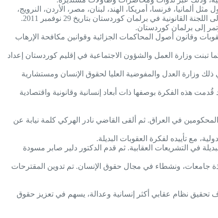
ل مثل ألمانيا، فرنسا، أمريكا، الهند، لبنان، مصر، الأردن، النرويج،
قانونية في برلمان كوردستان بتاريخ 29 نوفمبر 2011.
انون العقوبات وقانون أصول المحاكمات الجزائية وقوانين مكافحة الإرهاب
”. كما تبنت وزارة العمل والشؤون الاجتماعية في إقليم كوردستان إعداد
ما في ذلك وزارة العدل والمفوضية العليا لحقوق الإنسان ومستشارية
ة. وقد قُدمت هذه الفكرة بوصفها ذات أبعاد إنسانية وقانونية واقتصادية
حكومين في العراق. ثم ألقى القاضي نادر الهركي كلمة نيابة عن
ة، مع تأييده لفكرة العقوبات البديلة.
يلة في التشريعات العقابية. ثم قدم الدكتور دلير صابر مسودة
تذة جامعات، ونشطاء في مجال حقوق الإنسان. تم تدوين المقترحات
دف تحقيق نظام عقابي أكثر إنسانية وعدالة، يسهم في تعزيز حقوق