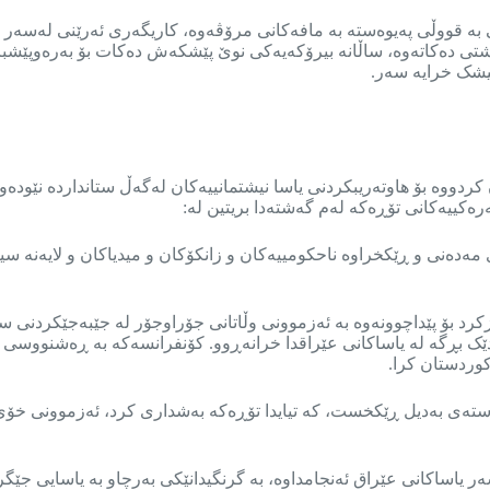
 بە قووڵی پەیوەستە بە مافەکانی مرۆڤەوە، کاریگەری ئەرێنی لەسەر ه
اشتی دەکاتەوە، ساڵانە بیرۆکەیەکی نوێ پێشکەش دەکات بۆ بەرەوپێشب
یشک خرایە سەر.
اڵی ٢٠٠٧ەوە کە دامەزراوە، کاریان کردووە بۆ هاوتەریبکردنی یاسا نیشتمانییەکان لەگەڵ ست
رەکییەکانی تۆڕەکە لەم گەشتەدا بریتین لە:
مەڵگەی مەدەنی و ڕێکخراوە ناحکومییەکان و زانکۆکان و میدیاکان و لایەن
ێر سازکرد بۆ پێداچوونەوە بە ئەزموونی وڵاتانی جۆراوجۆر لە جێبەجێکردنی 
کی لەسەر ڕستەی بەدیل ڕێکخست، کە تیایدا تۆڕەکە بەشداری کرد، ئەزموو
ێکۆڵینەوەی لەسەر یاساکانی عێراق ئەنجامداوە، بە گرنگیدانێکی بەرچاو بە یاسا