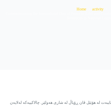
Home
activity
Commemorating the International Day of Peace in Erbil and Continui
Sentences in National Legis
ی بۆنەیەکی تایبەت لە هۆتێل ڤان ڕۆیاڵ لە شاری هەولێر. چالاکییەکە لەلایەن