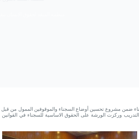
منظمة المنقد لحقوق الانسان تنفذ
سجناء ضمن مشروع تحسين أوضاع السجناء والموقوفين الممول من قبل
مدة يومين ٢٧-٢٨/١١/٢٠١٩ وشارك ٢٠ شخصا في التدريب ورکزت الورشة علی الحقوق الاساسية ل