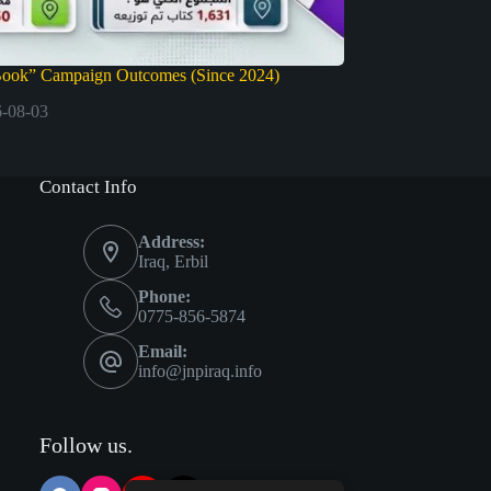
Book” Campaign Outcomes (Since 2024)
-08-03
Contact Info
Address:
Iraq, Erbil
Phone:
0775-856-5874
Email:
info@jnpiraq.info
Follow us.