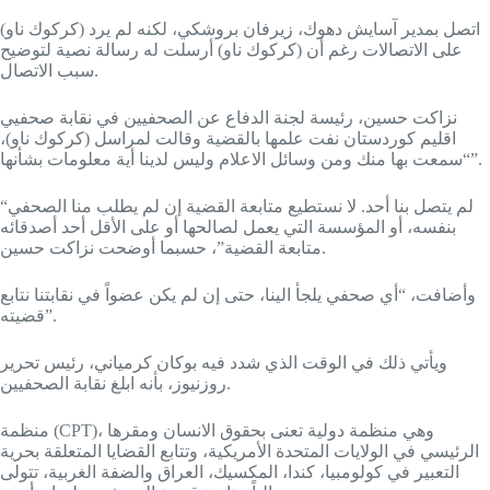
(كركوك ناو) اتصل بمدير آسايش دهوك، زيرفان بروشكي، لكنه لم يرد
على الاتصالات رغم أن (كركوك ناو) أرسلت له رسالة نصية لتوضيح
سبب الاتصال.
نزاكت حسين، رئيسة لجنة الدفاع عن الصحفيين في نقابة صحفيي
اقليم كوردستان نفت علمها بالقضية وقالت لمراسل (كركوك ناو)،
“سمعت بها منك ومن وسائل الاعلام وليس لدينا أية معلومات بشأنها”.
“لم يتصل بنا أحد. لا نستطيع متابعة القضية إن لم يطلب منا الصحفي
بنفسه، أو المؤسسة التي يعمل لصالحها أو على الأقل أحد أصدقائه
متابعة القضية”، حسبما أوضحت نزاكت حسين.
وأضافت، “أي صحفي يلجأ الينا، حتى إن لم يكن عضواً في نقابتنا نتابع
قضيته”.
ويأتي ذلك في الوقت الذي شدد فيه بوكان كرمياني، رئيس تحرير
روزنيوز، بأنه ابلغ نقابة الصحفيين.
منظمة (CPT)، وهي منظمة دولية تعنى بحقوق الانسان ومقرها
الرئيسي في الولايات المتحدة الأمريكية، وتتابع القضايا المتعلقة بحرية
التعبير في كولومبيا، كندا، المكسيك، العراق والضفة الغربية، تتولى