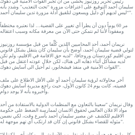
رئيس تحرير روزنيوز يخشى من أن تجبر القوات الأمنية في دهوك
سليمان أحمد التوقيع على اعترافات مزورة “تحت التعذيب” وشدد بأنه
“ليس لديهم أي دليل ويسعون لتلفيق أدلة مزورة تدين سليمان أحمد”.
مر 60 يوماً دون أن يطرأ أي تغيير على القضية… لذا نعتبره مختطفاً
ومفقوداً لأننا لم نتمكن حتى الآن من معرفة مكانه وسبب اعتقاله
نريمان أحمد، أحد المحاميين اللذين كُلِّفا من قبل مؤسسة روزنيوز
لتولي قضية سليمان أحمد، أوضح بأن سليمان كان يتنقل بشكل قانوني
بين اقليم كوردستان وروجافا، “لديه حق الاقامة في الاقليم، ولم تكن
لديه مشاكل أثناء ذهابه الى هناك، لكن خلال عودته اعتقل من قبل
القوات الأمنية في منفذ فيشخابور، ثم أحيل الى آسايش دهوك”.
آخر محاولاته لرؤية سليمان أحمد أو على الأقل الاطلاع على ملف
قضيته، كانت يوم 24 كانون الأول، حيث راجع مديرية آسايش دهوك
وأخبروه بأنه لا يوجد دوام.
وقال نريمان “سعينا بالتعاون مع المنظمات الدولية بالاستفادة من أحد
مواد الاعلان العالمي لحقوق الانسان لممارسة الضغط على حكومة
الاقليم للكشف عن مصير سليمان أحمد بأسرع وقت، لكي نضمن
مثوله للقضاء بشكل قانوني إن كان قد ارتكب أي تهم موجهة له”.
“كل ما نعرفه هو أن سليمان نقل من الآسايش الى مكان آخر، لكننا لا