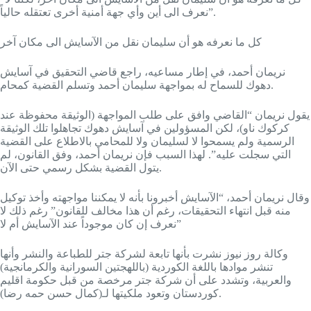
نعرف الى أين وأي جهة أمنية أخرى تعتقله حالياً”.
كل ما نعرفه هو أن سليمان نقل من الآسايش الى مكان آخر
نريمان أحمد، في إطار مساعيه، راجع قاضي التحقيق في آسايش
دهوك للسماح له بمواجهة سليمان أحمد وتسلم القضية كمحام.
يقول نريمان “القاضي وافق على طلب المواجهة (الوثيقة محفوظة عند
كركوك ناو)، لكن المسؤولين في آسايش دهوك تجاهلوا تلك الوثيقة
الرسمية ولم يسمحوا لا لسليمان ولا للمحامي بالاطلاع على القضية
التي سجلت عليه”. لهذا السبب فإن نريمان أحمد، وفق القانون، لم
يتول القضية بشكل رسمي حتى الآن.
وقال نريمان أحمد، “الآسايش أخبرونا بأنه لا يمكننا مواجهته وأخذ توكيل
منه قبل انتهاء التحقيقات، رغم أن هذا مخالف للقانون” رغم ذلك لا
نعرف إن كان موجوداً عند الآسايش أم لا”
وكالة روز نيوز نشرت بأنها تابعة لشركة جتر للطباعة والنشر وأنها
تنشر موادها باللغة الكوردية (باللهجتين السورانية والكرمانجية)
والعربية، وتشدد على أن شركة جتر مرخصة من قبل حكومة اقليم
كوردستان وتعود ملكيتها لـ(كمال حسن حمه رضا).