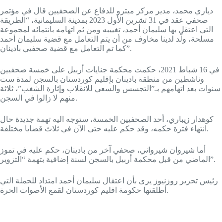
دياري محمد، مدير مركز ميترو للدفاع عن الصحفيين قال في مؤتمر
صحفي عقد في 31 تشرين الأول 2023 بمدينة السليمانية، “الطريقة
التي اعتقل بها سليمان أحمد، تغييبه ومن ثم اتهامه بانتمائه لمجموعة
مسلحة، ولّد لدينا مخاوف من أن يتم التعامل مع قضية سليمان أحمد
كما تم التعامل مع قضية صحفيي بادينان”.
في 16 شباط 2021، حكمت محكمة جنايات أربيل على خمسة صحفيين
وناشطين من منطقة بادينان بإقليم كوردستان بالسجن لمدة ست
سنوات بعد اتهامهم بـ”التجسس والسعي للانقلاب وإثارة الشغب”، ثلاثة
منهم لا زالوا في السجن.
كوهدار زيباري، أحد الصحفيين الخمسة، ستوجه اليه تهمة جديدة حال
انتهاء فترة حكمه، وقد حكم عليه حتى الآن في ثلاث قضايا مختلفة.
أما شيروان شيرواني، صحفي آخر من بادينان، حكم عليه في تموز
الماضي من قبل محكمة أربيل بالسجن لسنة إضافية بتهمة “التزوير”.
رئيس تحرير روزنيوز يرى بأن اعتقال سليمان أحمد امتداد للحملة التي
أطلقتها حكومة اقليم كوردستان لقمع الأصوات الحرة.