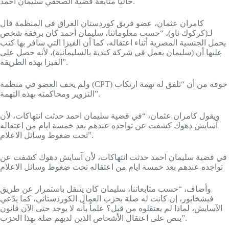
حالياً متابعة قضية الصحفي سليمان أحمد.
كامران عثمان، عضو فريق كوردستان العراق في المنظمة قال
لـ(كركوك ناو)، “حسب معلوماتنا، سليمان أحمد كان برفقة شخص
يحمل الجنسية المصرية أثناء اعتقاله، كما أن الفيزا التي سافر بها كتب
عليها أن (سليمان يعمل في شركة كندية بالسليمانية)، لأنه حصل على
الفيزا بهذه الطريقة”.
ولم يخف العضو في منظمة (CPT) خوفه من أن “تلفق له تهمة ارتكاب
التزوير ومحاكمته بهذه التهمة”.
ويقول كامران عثمان، “في قضية سليمان احمد حدثت انتهاكات، لأن
آسايش دهوك كشفت عن تواجده عندهم بعد خمسة ايام من اعتقاله
تحت ضغوط وسائل الاعلام”.
في قضية سليمان احمد حدثت انتهاكات، لأن آسايش دهوك كشفت عن
تواجده عندهم بعد خمسة ايام من اعتقاله تحت ضغوط وسائل الاعلام
وأضاف، “حسب متابعاتنا، سليمان كان يتنقل باستمرار عن طريق
فيشخابور، إن كانت له صلة بحزب العمال الكوردستاني، كما يدّعي
الآسايش، لماذا لم يعتقلوه من قبل؟ علماً بأنه لا يوجد حتى الآن قانون
ينص على اعتقال الأشخاص الذين لديهم صلة بهذا الحزب”.