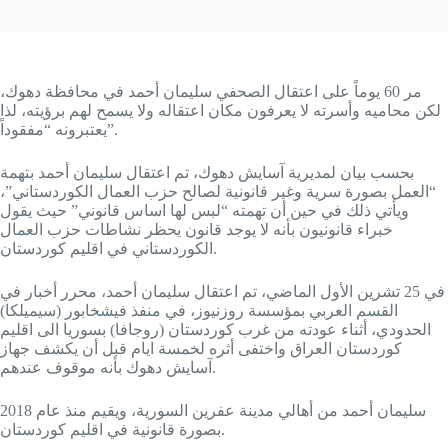
مر 60 يوماً على اعتقال الصحفي سليمان أحمد في محافظة دهوك،
لكن محاميه وأسرته لا يعرفون مكان اعتقاله ولا يسمح لهم برؤيته، لذا
يعتبرونه “مفقوداً”.
بحسب بيان لمديرية آسايش دهوك، تم اعتقال سليمان أحمد بتهمة
“العمل بصورة سرية وغير قانونية لصالح حزب العمال الكوردستاني”،
ويأتي ذلك في حين أن تهمته “لبس لها اساس قانوني” حيث يقول
خبراء قانونيون بأنه لا يوجد قانون يحظر نشاطات حزب العمال
الكوردستاني في اقليم كوردستان.
في 25 تشرين الأول الماضي، تم اعتقال سليمان أحمد، محرر أخبار في
القسم العربي بمؤسسة روزنيوز، في منفذ فيشخابور (سيميلكا)
الحدودي، أثناء عودته من غرب كوردستان (روجافا) بسوريا الى اقليم
كوردستان العراق واختفى أثره لخمسة ايام قبل أن يكشف جهاز
آسايش دهوك بأنه موقوف عندهم.
سليمان أحمد من أهالي مدينة عفرين السورية، ويقيم منذ عام 2018
بصورة قانونية في اقليم كوردستان.