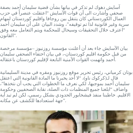
آسايش دهوك لم تذكر في بيانها بشأن قضية سليمان أحمد بصفة
صحفي وأشارت الى أن قوات الآسايش “اعتقلت عنصراً في حزب
العمال الكوردستاني كان يتنقل بين روجافا واقليم كوردستان لمهام
سرية وغير قانونية لذا تم توقيفه”، وشدد البيان على أن سليمان أحمد
“اعترف خلال التحقيقات وسيحال للمحكمة ويتم التعامل معه وفق
القانون”.
بيان الآسايش جاء بعد أن أعلنت مؤسسة روزنيوز –مؤسسة مرخصة
من قبل حكومة اقليم كوردستان-، في بيان اختفاء الصحفي سليمان
أحمد واتهمت القوات الأمنية التابعة لإقليم كوردستان باعتقاله.
بوتان كرمياني، رئيس تحرير موقع روزنيوز ومقره في مدينة السليمانية
قال لـ(كركوك ناو)، “لا أحد يخبرنا ما المادة القانونية التي اعتقل
سليمان أحمد بموجبها، لكي نعرف ما الخطوات التي يجب أن نتخذها”،
واضاف “ابلغنا جميع المنظمات ذات الصلة، نقابة الصحفيين وحكومة
الاقليم. خاطبنا منفذ فيشخابور الحدودي بشكل رسمي، لكن لم تبد أية
جهة استعدادها للكشف عن مكانه”.