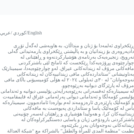
كوردي /عربي/English
ڕێکخراوی ئەلمەدا بۆ ژنان و منداڵان، بە هاوبەشی لەگەڵ تۆڕی
دادپەروەری بۆ زیندانیان و بە پاڵپشتی ڕێکخراوی یارمەتیدانی گەلی
نەرویج، زنجیرەیەک بەرنامەی هۆشیارکردنەوە و ڕاهێنانی لە
چوارچێوەی پڕۆژەیەکدا ڕێکخست کە ئامانج لێی باشترکردنی
مافەکانی مرۆڤ لە زیندانەکانی عیراق. لەو چوارچێوەیەدا، سیمینارێک
بەناونیشانی “ستانداردەکانی مافی زیندانییەکان لە زیندانەکانی
نەوجەوانان” لە ٣٠ی ئەیلولی ٢٠٢٤ لە هۆڵی کۆمیسیۆنی باڵای مافی
مرۆڤ لە پارێزگای دیوانیە بەڕێوەچوو.
لە سیمینارەکە ئەفسەرانی بەڕێوەبەرایەتی پۆلیسی دیوانیە و ئەندامانی
پۆلیسی کۆمەڵگا و ئەندامانی دیوانی پەرلەمانی عێراق لە قایمقامیەت
و کۆمەڵێک پارێزەری ئارەزومەند لەم بوارەدا ئامادەبوون. سیمینارەکە
باس لە کۆمەڵێک یاسا و ستانداردی پەیوەست بە مافەکانی
زیندانییەکان کرا، و هەوڵیدا هۆشیاری و ڕاهێنان لەسەر چۆنیەتی
باشترکردنی بارودۆخی ژیان و یاسایی دەستگیرکراوەکان لە
زیندانەکانی نەوجەوانان بەرز بکرێتەوە.
نظمت “منظمة المدى للمرأة والطفل” بالشراكة مع “شبكة العدالة