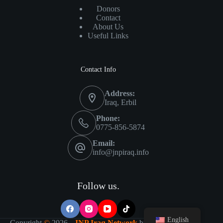
Donors
Contact
About Us
Useful Links
Contact Info
Address:
Iraq, Erbil
Phone:
0775-856-5874
Email:
info@jnpiraq.info
Follow us.
English
Copyright
©
2026 -
JNP Iraq Network
by
IT Visions-