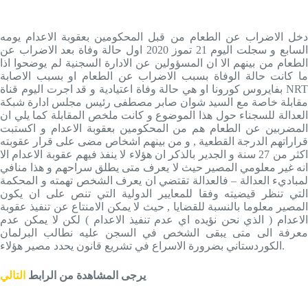
دخل الاضراب عن الطعام من قبل المحكومين بعقوبة الاعدام يومه
السابع و سجلت اليوم 21 تموز 2020 اول حالة وفاة بعد الاضراب عن
الطعام من بينهم الا ان المسؤولين عن الادارة السجنية لم يوضحوا اذا
ما كانت حالة الوفاة بسبب الاضراب عن الطعام او بسبب الاصابة
بفايروس كورونا او هي حالة وفاة اعتيادية و قد اجرت اليوم قناة NRT
مقابلة خاصة مع السيد شوان صابر مصطفى رئيس مجلس ادارة شبكة
العدالة للسجناء حول هذا الموضوع و كانت ملخص المقابلة كما يلي ان
المضربين عن الطعام هم من المحكومين بعقوبة الاعدام و اكستبت
قراراتهم الدرجة القطعية , و من بينهم اشخاص مضى على قرار عقوبته
اكثر من 27 سنة و الجدير بالذكر ان هؤلاء لا ينفذ فيهم عقوبة الاعدام الا
انه غير معلومي المصير حيث لا يعرف متى يطلق سراحهم و هذا منافي
لمباديء العدالة – فالعدالة تقتضي ان يعرف الشخص تهمته و المحكمة
التي تنظر قيضيته وفقا للمعايير الدولية التي تنص على ان يكون
المصير معلوما بالنسبة للقضايا , حيث لا يمكن الامنتاع عن تنفيذ عقوبة
الاعدام ( الذي نحن نؤيده اي عدم تنفيذ الاعدام ) لكن لا يمكن عدم
معرفة الى متى يبقى الشخص في السجن عليه نطالب البرلمان
الكوردستاني بضرورة الاسراع في تشريع قانون يحدد مصير هؤلاء.
يرجى المشاهدة من الرابط
التالي