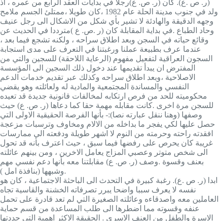
(ر. ص .ع). كان (ر. ص. ع)رجلا في بدايات العقد الرابع من عمره ، اذ
ولد في جنوب مدينة الحلة عام 1982 ،كان طويلا ،ممتلئ الجسم ملامح
وجهه الدقيقة والهادئة لا تشير بأي شكل من الاشكال الى رجل عنيف
وحاد الطباع .في بداية المقابلة كان (ر .ص. ع )مترددا في الحديث عن
وقائع حياته في السجن وبعد اطلاق سراحه ، ولكنه تشجع فيما بعد ،
عندما عرف بطبيعة عملنا ورغبتنا في التعرف على مدى استجابة
السجون العراقية لتفعيل مفهوم (الرعاية اللاحقة) للسجين والتي من
المفترض ان يبدأ تقديمها عند دخول ذلك السجين الى المؤسسة
الاصلاحية ،وبعد اطلاق سراحه وكذلك عبر تقديم خدمات الدعم
النفسي والمساندة المجتمعية والمادية له ولعائلته وهو يقضي
محكوميته للحد من فرص ارتكابه لمخالفات قانونية جديدة قد تعيده
للسجن مرة اخرى .كانت مقابله مهمة حقا كما دعاها (ر. ص. ع) حيث
وصفها (وهنا ننقل عبارته نصا):- بأنها الفرصة الحقيقية الاولى التي
حصل عليها لكي يفجر ما بداخله من الالام ومخاوف وترسبات مزعجة
افقدته راحته وحرمته من النوم لا اشهر طويلة ودفعته الى ممارسات
غريبة كان يحرص على رفضها فيما سبق ، حيث اعترف بأنه قد تحول
الى شخص متوتر وعصبي المزاج يعامل الاخرين ، ومن بينهم عائلته
بعنف وقسوة .وصف (ر. ص. ع) مقابلتنا معه بأنها دعم نفسي مهم
وشبهها (بنافذة امل ).
ابدا (ر. ص .ع). رغبة كبيرة في التحدث الى الباحثة الاجتماعية ، كان هو
نفسه لا يعرف سببا واضحا يبرر تصرفاته الخشنة والقاسية تجاه
العاملين معه واصدقاءه وعائلته الصغيرة التي لم تعد قادرة على تحمل
عنفه وقسوته مما اضطرها الى طلب المساعدة من قسم حماية
الاسرة والطفل من العنف الاسري . الحقيقة الاكثر اهمية التي حددتها