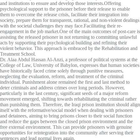
and institutions to ensure and develop those interests.Offering
psychological support to the prisoner before their release to enable
them to overcome the release crisis, facilitate their integration into
society, prepare them for transparent, rational, and non-violent dealings
with the societal challenges they may face.Facilitating their re-
engagement in the job market.One of the main outcomes of post-care is
assisting the released prisoner in not returning to committing unlawful
acts by supporting their psychological building and refining their
violent behavior. This approach is embraced by the Rehabilitation and
Treatment School.
Dr. Alaa Abdul Hassan Al-Anzi, a professor of political systems at the
College of Law, University of Babylon, expresses that human societies
have historically faced crime solely through punitive measures,
neglecting the evaluation, reform, and treatment of the criminal
individual. Punishment alone remained the first and last method to
deter criminals and address crimes over long periods. However,
particularly in the last century, significant seeds of a major reform
movement emerged, shifting towards rehabilitating the criminal rather
than punishing them. Therefore, the Iraqi prison institution should align
itself with the reformative/social model when dealing with prisoners
and detainees, aiming to bring prisons closer to their social function
and reduce the gaps between the closed prison environment and the
free external environment. This can provide prisoners with genuine
opportunities for reintegration into the community after serving their
sentences and lead normal lives again.