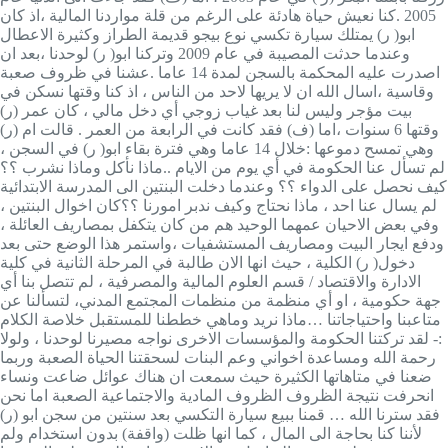
2005 .كنا نعيش حياة هادئة على الرغم من قلة مواردنا المالية ،اذ كان
ابو( ر) يمتلك سيارة تكسي نوع بيجو قديمة الطراز وكثيرة الاعطال
وعندما حدثت المصيبة في عام 2009 وتركنا ابو( ر) لوحدنا ،بعد ان
اصدرت عليه المحكمة بالسجن لمدة 14 عاما .عشنا في ظروف صعبة
وقاسية ،اسال الله ان لا يريها لاحد من الناس ، اذ كنا وقتها نسكن في
بيت مؤجر وليس لنا بعد غياب زوجي أي دخل مالي ، كان عمر (ر)
وقتها 6 سنوات ،اما (ف) فقد كانت في الرابعة من العمر . قالت ام (ر)
وهي تمسح دموعها :خلال 14 عاما وهي فترة بقاء ابو( ر) في السجن ،
لم تسأل عنا الحكومة في أي يوم من الايام ..ماذا نأكل وماذا نشرب ؟؟
كيف نحصل على الدواء ؟؟ وعندما دخلت البنتين الى المدرسة الابتدائية
لم يسال عنا احد ، ماذا نحتاج وكيف ندبر امورنا ؟؟كان اخوال البنتين ،
وفي بعض الاحيان عمهما الوحيد هم من كان يتكفل بمصاريف العائلة ،
ودفع ايجار البيت ومصاريف المستشفيات ،واستمر هذا الوضع حتى بعد
دخول( ر) الكلية ، حيث انها الان طالبة في المرحلة الثانية في كلية
الادارة والاقتصاد / قسم العلوم المالية والمصرفية ، لم تتصل بنا أي
جهة حكومية ، او أي منظمة من منظمات المجتمع المدني، لتسألنا عن
متاعبنا واحتياجاتنا …ماذا نريد وماهي خططنا للمستقبل خلاصة الكلام
:- لقد تركتنا الحكومة والمؤسسات الاخرى نواجه مصيرنا لوحدنا ، ولولا
رحمة الله ومساعدة اخواني وعم البنات لسحقتنا الحياة الصعبة وربما
ضعنا في متاهاتها الكثيرة حيث سمعت ان هناك عوائل ضاعت ونساء
انحرفت نتيجة الظروف الظروف المادية والاجتماعية الصعبة اما نحن
فقد سترنا الله … قمنا ببيع سيارة التكسي بعد سنتين من سجن ابو (ر)
لأننا كنا بحاجة الى المال ، كما انها ظلت (واقفة) بدون استخدام ولم