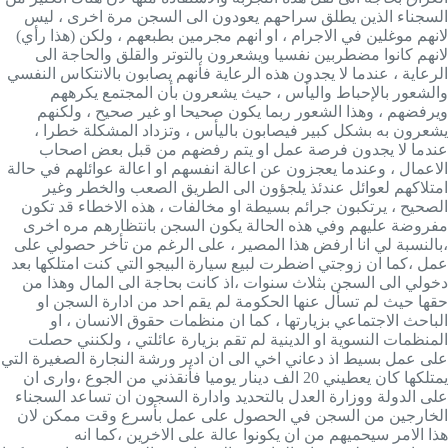
السجناء الذين يطلق سراحهم يعودون الى السجن مرة اخرى ، ليس
لانهم موغلين في الاجرام ، او انهم مجرمين بطبعهم ، ولكن (هذا رأي)
لانهم كانوا مضطربين نفسيا ويشعرون بالتوتر والقلق والحاجة الى
الرعاية ، عندما لا يجدون هذه الرعاية فأنهم يصابون بالانتكاس النفسي
والشعور بالإحباط واليأس ، حيث يشعرون بأن المجتمع يكرههم
ويرفضهم ، وهذا الشعور ربما يكون صحيحا او غير صحيح ، ولكنهم
يشعرون به بشكل كبير فيصابون باليأس ، وتزداد المشكلة خطرا ،
عندما لا يجدون فرصة عمل او يتم رفضهم من قبل بعض اصحاب
الاعمال ، وعندما يعجزون عن اعالة انفسهم او اعالة عوائلهم في حالة
امتلاكهم لعوائل عندئذ يلجؤون الى الطريق الصعب والخطر وغير
الصحيح ، يرتكبون جرائم بسيطة او مخالفات ، هذه الاخطاء قد تكون
مفروضة عليهم وفي هذه الحالة يكون السجن بانتظارهم مره اخرى
،بالنسبة لي انا ارفض هذا المصير ، على الرغم من تأخر حصولي على
عمل ،كما ان زوجتي اضطرت لبيع سيارة البيجو التي كنت امتلكها بعد
دخولي الى السجن بثلاث سنوات ،اذ كانت بحاجة الى المال وهذا من
حقها حيث لم تسأل عنها الحكومة لم يقم احد من ادارة السجن او
الباحث الاجتماعي بزيارتها ، كما ان منظمات حقوق الانسان ، او
المنظمات النسوية او الدينية لم تقم بزيارة عائلتي ، ولكنني حصلت
على عمل بسيط اذ دعاني اخي الى ان ادير ورشة النجارة الصغيرة التي
يمتلكها كان يعطيني 20 الف دينار يوميا فأنقذني من الجوع ،وارى ان
على الدولة ووزارة العدل بالتحديد وادارة السجون ان تساعد السجناء
الخارجين من السجن في الحصول على عمل بأسرع وقت ممكن لان
هذا الامر سيحميهم من ان يكونوا عالة على الاخرين ،كما انه