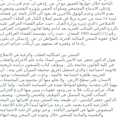
الباحثة خلال حوارها العميق مع (ر. ص .ع).هي ان عدم قدرت (ر. ص
.ع)على الاندماج المجتمعي وسلوكه العنفي وتوتره النفسي وشعوره
بعدم الامان وعدم الوثوق بالأخرين قد يعود الى الاثار ناتجة عن قضائه
لمدة 14 سنة من عمره نزيلا في قسم اصلاح الكبار في الحلة ( السجن
الاصلاحي ) الذي تديره وزارة العدل ، حيث حكم القضاء العراقي عليه
بالردع الجزائي السالب للحرية بعد ادانته وفقا لقانون العقوبات العراقي
رقم (111)لسنة 1969 المعدل ، حيث رأت مؤسسة القضاء العراقي ان
ايقاع عقوبة السجن السالبة للحرية بالمواطن (ر. ص .ع).يمكن ان يكون
رادعا له ولغيره قد يمنعهم من ارتكاب جرائم اخرى .
السجن بين اشكالية العقاب والرغبة في الاصلاح
يقول الدكتور جعفر عبد الامير ياسين استاذ مادة علم الاجرام والعقاب
في كلية القانون بجامعة بابل ، ومؤلف كتاب (السجون دراسة تاريخية
قانونية اجتماعية ) والذي استقبل (فريق صحيفة الميزان )في بيته :- ان
الجريمة ظاهرة اجتماعية عالمية ، وجدت في المجتمعات بوجود
الانسان على سطح الارض ، ولا يخلو منها أي مجتمع من المجتمعات
مهما كان متقدما ،وقطع اشواطا بعيدة في السياسة الجنائية ، ولما كان
هناك جرائم ترتكب فلا بد من وجود عقوبات، ومن بينها الردع الجزائي
السالب للحرية المتمثل في التوقيف والحبس والسجن ، ويضيف
الدكتور جعفر الياسين:- ان طبيعة بيئة السجن ومدى اقترابها من البيئة
الخارجية الحرة يعتمد على درجة مراعاتها لمبدأ (الرعاية اللاحقة )
المنصوص عليها في القوانين النافذة ، وعبر توفير الرعاية الاجتماعية
والنفسية والمادية للسجين خلال وجوده في السجن وبعد انتهاء