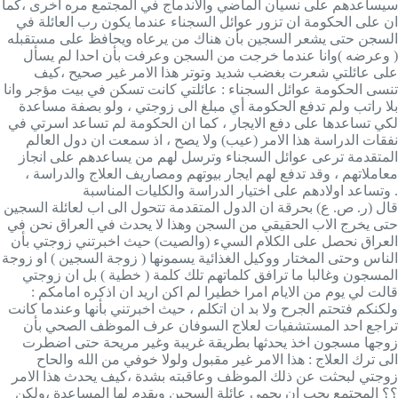
سيساعدهم على نسيان الماضي والاندماج في المجتمع مره اخرى ،كما
ان على الحكومة ان تزور عوائل السجناء عندما يكون رب العائلة في
السجن حتى يشعر السجين بأن هناك من يرعاه ويحافظ على مستقبله
( وعرضه )وانا عندما خرجت من السجن وعرفت بأن احدا لم يسأل
على عائلتي شعرت بغضب شديد وتوتر هذا الامر غير صحيح ،كيف
تنسى الحكومة عوائل السجناء : عائلتي كانت تسكن في بيت مؤجر وانا
بلا راتب ولم تدفع الحكومة أي مبلغ الى زوجتي ، ولو بصفة مساعدة
لكي تساعدها على دفع الايجار ، كما ان الحكومة لم تساعد اسرتي في
نفقات الدراسة هذا الامر (عيب) ولا يصح ، اذ سمعت ان دول العالم
المتقدمة ترعى عوائل السجناء وترسل لهم من يساعدهم على انجاز
معاملاتهم ، وقد تدفع لهم ايجار بيوتهم ومصاريف العلاج والدراسة ،
وتساعد اولادهم على اختيار الدراسة والكليات المناسبة .
قال (ر. ص. ع) بحرقة ان الدول المتقدمة تتحول الى اب لعائلة السجين
حتى يخرج الاب الحقيقي من السجن وهذا لا يحدث في العراق نحن في
العراق نحصل على الكلام السيء (والصيت) حيث اخبرتني زوجتي بأن
الناس وحتى المختار ووكيل الغذائية يسمونها ( زوجة السجين ) او زوجة
المسجون وغالبا ما ترافق كلماتهم تلك كلمة ( خطية ) بل ان زوجتي
قالت لي يوم من الايام امرا خطيرا لم اكن اريد ان اذكره امامكم :
ولكنكم فتحتم الجرح ولا بد ان اتكلم ، حيث اخبرتني بأنها وعندما كانت
تراجع احد المستشفيات لعلاج السوفان عرف الموظف الصحي بأن
زوجها مسجون اخذ يحدثها بطريقة غريبة وغير مريحة حتى اضطرت
الى ترك العلاج : هذا الامر غير مقبول ولولا خوفي من الله والحاح
زوجتي لبحثت عن ذلك الموظف وعاقبته بشدة ،كيف يحدث هذا الامر
؟؟ المجتمع يجب ان يحمي عائلة السجين ويقدم لها المساعدة ،ولكن