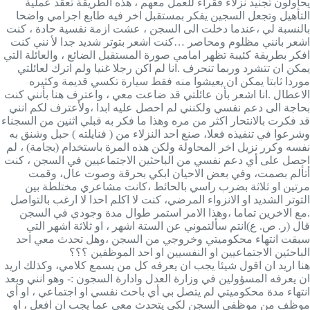
يحاولون تجنيد نزلاء فقراء للعمل معهم ، هذه الطريقة تعقد عملية
التأهيل وتجعل السجين يفكر بمستقبل اخر فيه طابع اجرامي واضحا
بالنسبة لي ،عندما دخلت الى السجن ، عشت ازمة نفسية حادة ، كنت
اشعر بانني مظلوم ومحاصر …كنت اشعر بتوتر شديد جدا لأ نني كنت
افكر بطريقة كئيبة تظهر امامي صورة المستقبل الضائع ، والعائلة التي
يمكن ان تتشرد وربما تنحرف .انا لم اكن رجلا غنيا ولم اترك لعائلتي
موردا ثابتا يمكن ان يعيشوا منه فقط سيارة تكسي قديمة وكثيره
الاعطال .انا اشعر بأن عائلتي قد ضاعت معي ، واعترف هنا بأنني كنت
بحاجة الى دعم نفسي ولكنني لم احصل عليه ابدا ،ولأعترف لكم انني
قد فكرت بالانتحار اكثر من مره وهذا ما فكر به قبلي اثنين من السجناء
وشرعوا في تنفيذه فعلا، صنع احد النزلاء من ( فنايلته ) حبل وشنق به
نفسه وكرر نزيل اخر المحاولة ولكن هذه المرة باستخدام (بجامة) ، لم
احصل على أي دعم نفسي من الباحثين الاجتماعيين في السجن ، كنت
أتألم بصمت، وفي بعض الاحيان ابكي بحرقة وصوت عال، وقمت
مرتين او ثلاثة بضرب راسي بالحائط ،كانت مشاعري مختلطة بين
التوتر الشديد او الانزواء المرضي، كنت لا اكلم احدا لا ارغب بالتواصل
مع الاخرين تماما ،وهذا الامر استمر طوال مدة وجودي في السجن.
قال (ر. ص. ع)انتم سألتموني عن الستة اشهر ، او ثلاثة اشهر التي
سبقت انتهاء محكوميتي وخروجي من السجن ،وهل تحدث معي احد
الباحثين الاجتماعيين او النفسيين او احد الموظفين ؟؟؟
هنا اريد ان اقول شيئا يجب ان يعرفه كل من يسمع كلامي، وكذلك اريد
ان يعرفه المسؤولين في وزارة العدل وادارة السجون :- وهو انني وبعد
انتهاء مدة محكوميتي لم يتصل بي أي باحث نفسي او اجتماعي ، او أي
موظف من موظفي السجن لكي يتحدث معي عما يجب ان افعل ، او