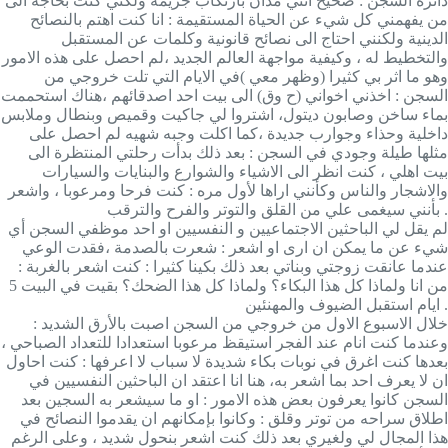
دائرة السجن : صحيح انني مدان بارتكاب جريمة ولكني كنت بحاجة الى
من يفهمني كل شيء عن الحياة المستقيمة : انا كنت اهتم بالنصائح
الدينية ولكنني احتاج الى نصائح قانونية وكلمات عن المستقبل
والتخطيط له ، وكيفية مواجهة العالم الجديد ،لم احصل على هذه الامور
وهو ما اثر بي كثيرا (وظهر معي )في الايام التي تلت خروجي من
السجن : اخذني اخواني (ح وق) الى بيت احد اصدقائهم ،هناك استحممت
بماء ساخن وصابون ديتول، اشتروا لي جاكيت وقميص وبنطال وملابس
داخلية وحذاء وجوارب جديدة ،كما اكلت وجبه شهيه لم احصل على
مثلها طيلة وجودي في السجن : بعد ذلك بدأت رحلتي المنتظرة الى
بيت اهلي ، كنت انظر الى الاشياء والشوارع والبنايات والسيارات
والاشجار والناس وكأنني اراها لأول مره : كنت فرحا ومرعوبا ، واشعر
بأنني سيغمى علي من القلق والتوتر والفرح والترقب .
لم يقل لي الباحثين الاجتماعيين و النفسيين او احد موظفي السجن أي
شيء عن ما يمكن ان ارى او اشعر : شعرت بالصدمة ،فقدت الوعي
عندما عانقت زوجتي وبناتي بعد ذلك بكينا كثيرا : كنت اشعر بالغربة :
من انا ولماذا كل هذا البكاء؟ ولماذا كل هذا الضحك؟ بقيت في البيت 5
ايام استقبل الضيوف والمهنئين .
خلال الاسبوع الاول من خروجي من السجن اصبت بالأرق الشديد :
وعندما كنت انام عند الفجر استيقظ مرعوبا استعدادا للتعداد الصباحي ،
بعدها كنت اغرق في نوبات بكاء شديدة لا سباب لا اعرفها : كنت احاول
ان لا يعرف احد بما اشعر به، هنا انا اعتقد ان الباحثين النفسيين في
السجن كانوا يعرفون بعض هذه الامور : او ما سيشعر به السجين بعد
اطلاق سراحه من توتر وقلق : وكانوا بإمكانهم ان يقدموا النصائح في
هذا المجال لي ولغيري بعد ذلك كنت اشعر بنحول شديد ، وعلى الرغم