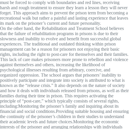
must be forced to comply with boundaries and red lines, receiving
harsh and rough treatment to ensure they learn a lesson they will never
forget. This approach aims to prevent the prison term from becoming a
recreational walk but rather a painful and lasting experience that leaves
its mark on the prisoner’s current and future personality.
On the other hand, the Rehabilitation and Treatment School believes
that the failure of rehabilitation programs in prisons is due to their
slowness and inability to evolve and benefit from successful global
experiences. The traditional and outdated thinking within prison
management can be a reason for prisoners not enjoying their basic
rights, including the right to post-care for themselves and their families.
This lack of care makes prisoners more prone to rebellion and violence
against themselves and others, increasing the likelihood of
psychological illnesses resulting from arbitrary, coercive, and
organized oppression. The school argues that prisoners’ inability to
positively participate and integrate into society is attributed to what is
known as the “release crisis.” It also depends on the nature of society
and how it deals with individuals released from prisons, as well as their
families during their time in prison. This requires activating the
principle of “post-care,” which typically consists of several rights,
including:Monitoring the prisoner’s family and inquiring about its
financial and social conditions.Providing suitable housing and ensuring
the continuity of the prisoner’s children in their studies to understand
their academic levels and future choices.Monitoring the economic
interests of the prisoner and arranging relationships with individuals