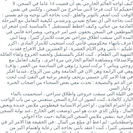
كيف اواجه العالم الخارجي بعد ان قضيت 14 عاما في السجن، لا
اخفيكم انا كنت فرحا لأنني سأخرج من السجن ، ولكنني في نفس
الوقت كنت اشعر بالتوتر والقلق ،كنت بحاجة الى توجيه ودعم نفسي :
كنت بحاجة الى أي نصائح تفيدني وترشدني لكيفية التعامل مع المرحلة
القادمة من حياتي، وكيف اخطط للمستقبل ؟ بالمناسبة كنت اشعر ان
الموظفين في السجن يخفون عني امر خروجي، وبصراحة فأنني في
المدة التي سبقت اطلاق سراحي تعرضت للابتزاز كثيرا ، وبما انني
اعرف بانتهاء محكوميتي فأنني كنت استجيب للابتزاز المادي ، اكرر
عليكم :- بأنني وفي الايام العشرة ، او العشرين قبل الافراج فقدت
الشهية الى الطعام ، كنت افكر بالمستقبل ولحضه الخروج ولقاء العائلة
والاصدقاء ومشاهدة العالم الخارجي مرة اخرى ، وكيف اتعامل مع
زوجتي وبناتي ؟ تركت ابنتي( ر) وهي في السادسة من العمر ، و(ف)
وهي في الرابعة وهن الان في الجامعة وفي سن الزواج ،عندما افكر
في هذا الامر كان جسمي يرتجف واشعر برغبة في التقئ كنت ابحث
عن الدعم والنصيحة : تحدث معي بعض السجناء من اصحاب الخبرة
وكبار السن .
في الليلة التي سبقت خروجي واطلاق سراحي ، استحممت بالماء
البارد كالعادة ،كنت اتصور ان ادارة السجن ستعتني بي من باب الواجب
، او احترام القانون ، او احترام الانسانية فيعطونني ملابس جديدة وبعض
المال ، ولكن الذي حدث هو انني (وضعت )في الخارج ،عند بوابة السجن
الخارجية ،بنفس ملابس السجن البرتقالية ،حيث جاء اخواني
واصطحباني : لم اعط أي مبلغ من المال : في الحقيقة هذا الامر اثر في
نفسيتي كثيرا ، كنت اعتقد بأنني بحاجة الى رعاية واهتمام اكبر من