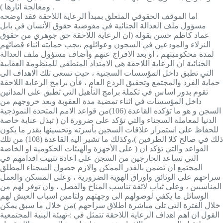
ومعالجة اثارها ) .
اما الموقف الحقوقي المتعلق بمبدأ الرعاية اللاحقة فقد اوضحه
مسؤول ملف العدالة الجنائية في مفوضية حقوق الأنسان في بابل
عماد كاظم حسن بقوله (ان الرعاية اللاحقة حق جوهري من حقوق
النزلاء والمودعين في السجون وعوائلهم ،يجب حمايته اثناء قضائهم
لمدة محكوميتهم ، او بعد الافراج عنهم وأضاف مسؤول ملف العدالة
الجنائية ان الرعاية اللاحقة هي الامتداد المنطقي للمنظومة العقابية
التي تطبق داخل المؤسسات السجنية ، حيث تسعى تلك الاهداف الى
حماية الفرد والمجتمع وتحقيق الردع العام ، فأن برامج الرعاية اللاحقة
تقوم بدور اساس في تكملة برامج التأهيل التي تطبق على المدانين
داخل المؤسسات في اثناء تمضية مدة العقوبة وبعد خروجهم من
السجن و هو ما تؤكده القاعدة (106)من قواعد الامم المتحدة النموذجية
الدنيا لمعاملة السجناء والتي تؤكد على ضرورة ان ( تبذل عناية خاصة
للحفاظ على استمرار علاقات السجين بأسرته وتحسينها بقدر ما يكون
ذلك في صالح كلا الطرفين )،وكذلك ما تشير اليه القاعدة (108) من تلك
القواعد والتي تؤكد ان ( على الأجهزة والهيئات الحكومية او الخاصة
التي تساعد الخارجين من السجن على اعادة تثبيت اقدامهم في
المجتمع ان تضمن بالقدر الممكن والازم حصول السجناء المطلق
سراحهم على الوثائق واوراق الهوية الضرورية ، وعلى المسكن والعمل
المناسبين ، وعلى ثياب لائقة تناسب المناخ والفصل ، وان توفر لهم من
الوسائل ما يكفي لوصولهم الى وجهتهم ولتامين اسباب العيش لهم
خلال الفترة التي تلي مباشرة اطلاق سراحهم )من خلال ما سبق يمكن
القول ان اهم اهداف الرعاية اللاحقة تتمثل في :-تهيئة البنية المجتمعية