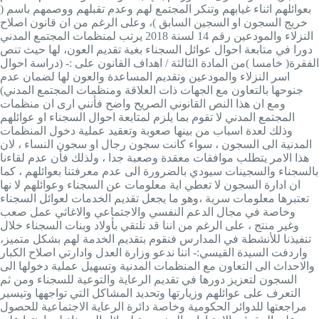
بعوائلهم اثناء غيابهم وتنكر المجتمع لهم وعدم تقبلهم ووصمهم باسم (
خريج السجون او السجين السابق )، وعلى الرغم من ان قانون اصلاح
النزلاء والمودعين رقم 14 لسنة 2018 يرتب لمنظمات المجتمع المدني
دورا في متابعة احوال عوائل السجناء بغية تقديم العون، لها حيث تنص
الفقرة( خامسا )من المادة الثالثة / اهداف القانون على :- (دراسة احوال
اسر النزلاء والمودعين وتقديم المساعدة والعون لها لضمان عدم
جنوحها بالتعاون مع الجهات ذات العلاقة ومنظمات المجتمع المدني)
ومع ان هذا النص القانوني الصريح واضح فأنني ارى ان منظمات
المجتمع المدني لا تقوم بما يلزم لمتابعة احوال السجناء او عوائلهم
وذلك لعدة اسباب من بينها صعوبة وتعقيد عملية دخول المنظمات
المدنية الى السجون ، سواء كانت سجون رجال او سجون النساء ، لان
هذا الامر يتطلب موافقات معقدة وصعبة جدا ، ولذلك فأن عدم لقاءنا
بالسجناء والسجينات سيودي بالضرورة الى عدم معرفتنا بعوائلهم ، كما
ان ادارة السجون لا تعطي اية معلومات عن السجناء وعوائلهم لا نها
تعتبرها معلومات سرية ،وهو ما يجعل تقديم الخدمات لعوائل السجناء
وخاصة في مجال الدعم النفسي والاجتماعي والاغاثي عمل صعب
وغير منتج ، على الرغم من اننا قد نلتقي بأولاد وبنات السجناء خلال
تنفيذنا للأنشطة في المدارس فنقوم بتقديم الخدمة لهم بشكل متميز،
واردفت السيدة القيسي:- اننا ندعو وزارة العدل وادارتي اصلاح الكبار
والاحداث الى التعاون مع المنظمات المدنية وتسهيل عملية دخولها الى
السجون لتعزيز دورها في تقديم الرعاية والتوعية للسجناء ومن ثم
التعرف على عوائلهم وزيارتها وتحديد المشاكل التي تواجهها وتيسير
مراجعتها للدوائر الحكومية وخاصة دائرة الرعاية الاجتماعية للحصول