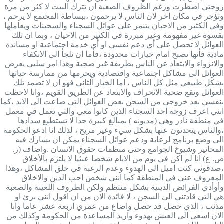
زوجتي اضطرت ورغم الظروف الصعبة ان تترك البيت لا كثر من مرة
وتؤجر في مكان اخر لان الناس لا يرحمون ،ببساطة المجتمع لا يرحم ،
وفي الكثير من الاحيان يتنمر على عوائل السجناء والسجينات ويعاملها
بقسوة غير مفهومة وغير مبررة في الكثير من الاحيان ، وبما ان تلك
العوائل لا تحصل على أي دعم نفسي او أي خدمة اجتماعية او مساندة
مادية فأنها تصبح امام خيارات محدودة ،فأما ان تلجأ الى الانكفاء
والانزواء والابتعاد عن الناس بطريقة غير صحية وهذا امر سلبي يعرض
العوائل الى مشاكل اجتماعية واقتصادية ويحرمها من ممارسة حياتها
بشكل طبيعي مثل كل الناس ، اما الخيار الثاني فهو ان لا تصمد تلك
العوائل وتقع ضحية الانحراف والابتعاد عن الطريق القويم ،وانا لاحظت
بنفسي بعد خروجي من السجن بعض العوائل التي ضاعت الى الابد ،كما
انني اعرف زوجة احد السجناء الذين كانوا معي والتي تعمل في معمل
في منطقة نادر وهي (مديونه ) بمبالغ كبيرة جدا لا تستطيع سدادها
،والناس يتحدثون عنها بشكل سيء وغير مريح ، لذلك انا ادعو الحكومة
الى وضع برنامج لرعاية ودعم عوائل السجناء يمكن ان يشارك فيه
المخاتير وشيوخ الجوامع وحتى منظمات حقوق الانسان .واضاف (ر.
ص. ع) انا لم اكن في يوم من الايام شخصا عبثيا لا يلتزم بالأخلاق
،صدقوني كنت اميل الى الهدوء وعدم الرغبة في خلق المشاكل ،وهذا
المعروف عني في المنطقة كما انني شخص احب الدين والاخلاق
وأوأدي الفرائض الدينية بشكل منتظم ولكن الظروف اللعينة والصعبة
هي التي قادتني الى السجن ، لا فائدة الان من ان اقول انني برئ او
مذنب ، الذي حصل قد حصل واضاع من عمري اربعة عشر عاما وانا
الان اسعى الى العيش بهدوء واريد المساعدة من الحكومة وكذلك من