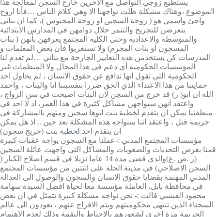
يستطيع زوجي التواصل مع الاخرين خارج السجن لمعالجة هذا
الموضوع ،وهناك مشكلة ظلت تواجهنا الا وهي كلام الناس …فأنا اروح
واجئ واسمي هو ( زوجة السجين او زوجة المحبوس )، كما ان بناتي
يتعرضن للتجريح والتنمر خلال دوامهن في المدارس الابتدائية
والمتوسطة والاعدادية وحتى الكلية المجتمع يعرفهن بأنهن ( بنات
المسجون او بنات المجرم) ولا تستغربوا فأن بعض المعلمات و
المدرسات كن يستخدمن هذه التعابير الجارحة مع بناتي …لم تقدم لنا
المؤسسات الحكومية أي دعم في هذا المجال ولا المنظمات غير
الحكومية التي تقول انها تدافع عن حقوق الانسان ، لم يحاول احد
حمايتنا من هذا الاعتداء الذي الحق ضررا بنفسيتنا انا والبنات ، واحمد
الله ان ابو( ر) قد خرج من السجن لان البنات اصبحت في سن الزواج ،
واعتقد انهن سيواجهن مشاكل كثيرة في هذا العمر، اذ لا احد في
منطقتنا يمكن ان يتقدم لخطبة بنت ابوها سجين ومتهم بالمشاركة في
جريمة قتل ، واعتقد اننا سنواجه هذه المشكلة بعد حين .. اذ هل يمكن
ان يتقدم احد لخطبة بنت (خريج سجون)
مؤسسات المجتمع المدني :-عملنا مع السجون يواجه عقبات كبيرة
قمنا بعرض التحديات والصعوبات والمشاكل التي واجهت عائلة السجين
(ر .ص .ع)والذي قضى مدة 14 عاما نزيلا في قسم اصلاح الكبار (
السجن الاصلاحي) في مدينة الحلة على اثنتين من مؤسسات المجتمع
المدني المهتمة بقضايا حقوق الانسان والسجون والوصول الى العدالة
في محافظة بابل، العاملة مؤسسة معا لحياة افضل السيدة سهامة
محمود القيسي قالت :- نحن نواجه مشكلة كبيرة تتمثل في ان بعض
السجناء الذين تنتهي محكوميتهم ويتم الافراج عنهم ، يعودون الى عالم
الجريمة مرة اخرى لشعورهم بالإحباط والنقمة وذلك لعدم الاهتمام