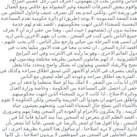
الناس واللذين يجب ان يفهموني، اعترف انني رجل عصبي المزاج
واقوم ببعض التصرفات العنيفة وغير المقبولة مع عائلتي ومع العمال
في ورشة اخي ،ولكني اتندم بعد كل تصرف عنيف واحاول التخلص من
هذه الصفة المذمومة ،لا يوجد (طريق) او دائرة حكومية تقدم المساعدة
النفسية للسجناء الذين انتهت محكوميتهم ، اقصد تقدم لهم خدمة
مجانية بدون ان (تفضحهم ) حيث انني ، وهذا من حقي اريد ان لا يعرف
جميع الناس بأنني كنت في السجن ، يجب ان بفهم الاخرين بأنني اريد
ان انسى هذه المرحلة من حياتي وارجع مثل الناس ، كان يجب عليهم ،
اقصد ادارة السجن ، ان تتحدث معنا في هذه الامور مثلما يحدث في
دول العالم الاخرى ، وهو ما رأيته في الانترنت وفي احد البرامج
التلفزيونية ، اذ انهم يعاملون السجين بطريقة مختلفة ويقدمون لهم
نصح والارشاد النفسي ويقولون له بشكل واضح ومحدد ماذا يفعل
وكيف يتصرف في الايام او الاشهر التي تسبق اطلاق سراحه وكذلك في
الفترة بعد اطلاق سراحه وعودته الى اهله ليعيش مع الناس .
الان انا بدأت من الصفر ، لا املك بيتا او عملا منتظما واعتقد ان من
حقي ان احصل على المساعدة من الحكومة ، وخاصة وزارة العدل
ودائرة الاصلاح ، اذا كانت لا تريد للسجناء الذين انتهت محكوميتهم
واطلق سراحهم ان يعودوا الى الجريمة والسجن ولكن الحكومة لا تقوم
بالأشياء التي تصلح حال السجناء القدامى، وتجعلهم يعيشون حياة
كريمة ، ولا يفكرون بالأجرام او العودة الى السجن وهذا مهم وضروري
، اقصد الظلم الذي يتعرض له السجين يبدأ منذ البداية فأننا كنا في
السجن ، وانا اقول هذا او اشعر بالرضا عن نفسي ،فأننا كنا نشعر بأن
ادارة السجن لا تريد اصلاحنا ، او سأقول هذا الشيء بطريقة اخرى ، ان
بعض العاملين في السجن من الموظفين لا يريدون اصلاحنا ، بل كانوا