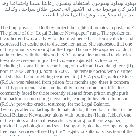
يهينونا ويذلونا ويقومون باستغلالنا وينسون رعايتنا نفسيا واجتماعيا وهذا
الامر كان موجودا حتى في الاشهر التي تسبق اطلاق سراحنا ، وكذلك
بعد انتهاء محكوميتنا وعودتنا الى الحياة الطبيعية.
The Iraqi prisons… Do they protect the rights of inmates in post-care?
The phone of the “Legal Balance Newspaper” rang. The speaker on
the other end was a lady who identified herself as a female doctor and
expressed her desire not to disclose her name. She suggested that one
of the journalists working for the Legal Balance Newspaper conduct
an interview with the citizen (R.S.A), whose documented tendencies
towards severe and unjustified violence against his close ones,
including his small family consisting of a wife and two daughters: (R),
born in 2004, and (F), born in 2007. The female doctor, who clarified
that she had been providing treatment to (R.S.A)’s wife, added: Since
(R.S.A) was released from prison four months ago, there is concern
that his poor mental state and inability to overcome the difficulties
commonly faced by those recently released from prison might push
him back into committing illegal acts, leading to his return to prison.
(R.S.A) provides crucial testimony for the Legal Balance.
Two days after contacting the female doctor, the editor-in-chief of the
Legal Balance Newspaper, along with journalist (Hanin Jabbar), one
of the editors and social researchers working for the newspaper,
provided psychological and social support, typically accompanying the
free legal services offered by the “Legal Consultations” section of the