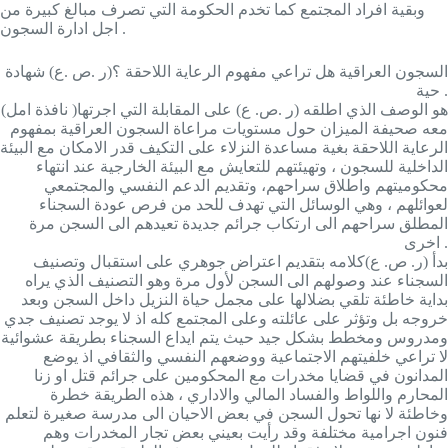
وبقية افراد المجتمع كما تخدم الحكومة التي تصرف مبالغ كبيرة من
اجل ادارة السجون .
السجون العراقية هل تراعي مفهوم الرعاية اللاحقة ؟(ر .ص .ع) شهادة
حية .
(نافذة امل )هو الوصف الذي اطلقه (ر .ص. ع) على المقابلة التي اجرتها
معه صحيفة الميزان حول مستويات مراعاة السجون العراقية بمفهوم
الرعاية اللاحقة بغية مساعدة النزلاء على التكيف قدر الامكان مع البيئة
الداخلية للسجون ، وتهيئتهم للتعايش مع البيئة الخارجية عند انتهاء
محكوميتهم واطلاق سراحهم، وتقديم الدعم النفسي والمجتمعي
لعوائلهم ، وهي الوسائل التي تهدف للحد من فرص عودة السجناء
المطلق سراحهم الى ارتكاب جرائم جديدة تعيدهم الى السجن مرة
اخرى .
بدأ (ر. ص. ع)كلامه بتقديم اعتراض جوهري على استقبال وتصنيف
السجناء عند وصولهم الى السجن لأول مرة وهو التصنيف الذي يراه
بداية خاطئة تلقي بضلالها على مجمل حياة النزيل داخل السجن وبعد
خروجه بل وتؤثر على عائلته وعلى المجتمع كله اذ لا يوجد تصنيف جدي
ومدروس ومخطط بشكل جيد حيث يتم ايداع السجناء بطريقة عشوائية
لا تراعي خلفيتهم الاجتماعية ووضعهم النفسي والثقافي اذ يوضع
المدانون في قضايا مخدرات مع المحكومين على جرائم قتل او زنا
المحارم واللواط والفساد المالي والاداري ، هذه الطريقة خطرة
وخاطئة لا نها تحول السجن في بعض الاحيان الى مدرسة صغيرة لتعلم
فنون اجرامية مختلفة وقد رأيت بعيني بعض تجار المخدرات وهم