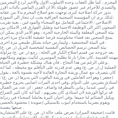
المجرم ، كما ظل العقاب وحده الاسلوب الاول والاخير لردع المجرمين
والتصدي للأجرام عبر عصور طويلة ،الا ان القرن الماضي بالذات افرز
بذور حركة اصلاحية كبرى توجهت نحو اصلاح المجرم بدلا من عقابه
،لذلك نرى ان المؤسسة السجنية العراقية يجب ان تنحاز الى النموذج
الاصلاحي / الاجتماعي للتعامل مع السجناء والمودعين ، بغية تقريب
السجون اكثر الى الوظيفة الاجتماعية وتقليل الفوارق قدر الامكان بين
بيئة السجن المغلقة والبيئة الخارجية الحرة ، وهو الامر الذي يمكن ان
يمنح السجين بعد قضاء محكوميته فرصا حقيقية للاندماج مرة اخرى
في البيئة المجتمعية ، وليمارس حياته بشكل طبيعي مرة اخرى .
بيئة السجن ترسم الخصائص النفسية لشخصية النزيل (ر. ص .ع)
بعد خروجه من قسم اصلاح الكبار في الحلة ، رجع (ر. ص .ع) مزاولة
مهنته القديمة ،كان نجارا بارعا يطلبه الموسرين لتأثيث بيوتهم ومكاتبهم
،وعلى الرغم من هذا النجاح ، فأن هناك مشكلة خطيرة في الحياة
العملية ل (ر. ص .ع) وهي عدم قدرته على التأقلم مع محيطه ، كما انه
كان يتصرف مع عمال ورشة النجارة العائدة لأخيه بقسوة بالغة ، يقول
(جعفر ) وهو احد العاملين في ورشة الياقوت التي يديرها (ر. ص .ع) :
استاذي يضربني على الدوام ،وفي احدى المرات اصابني بجروح خطيرة
في رأسي عندما رماني بالمطرقة واضاف جعفر : ان عدد من العمال
قد تركوا الورشة لان استاذي كان يضربهم ، كما انه كان كثير الصراخ
ويكيل الشتائم لنا جميعا ،وفي احيان كثيرة يعاملنا كسجناء في زنزانة
ويقوم بضربنا باستخدام انبوب بلاستيكي (صوندة ) محشوة بالحصى
صنعها بنفسة .
قامت (صحيفة الميزان) بعرض ملف حالة (ر. ص .ع) على الاستشارية
النفسية (وداد سلمان ) مديرة مركز الامان للاستشارات النفسية .