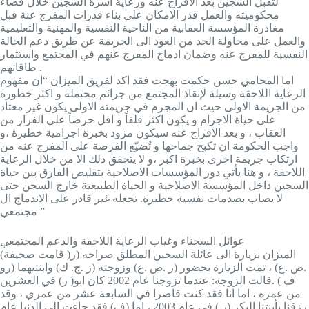
لتقبل السجين بعد الافراج عنه ورعاية اسرة السجين خلال قضاء
محكوميته والعمل قدر الامكان على بناء قدرات المفرج عنة قبل
مغادرة المؤسسة العقابية من الناحية النفسية والمهنية والتعليمية
والعمل على محاولة الحد من العود الى الجريمة عن طريق دعم الحالة
النفسية للمفرج عنه وضمان ادماج المفرج عنهم في المجتمع واستثمار
طاقاتهم .
اما المحامي حسن حكمت بهجت فقد اكد لفريق الميزان “ان مفهوم
الرعاية اللاحقة وسيلة لإنقاذ المجتمع من جرائم محتملة و اكثر خطورة
من الجريمة الاولى حيث ان المجرم في جريمته الاولى يكون غير معتاد
على حياة الاجرام و يكون اكثر قلقاً و اقل حرصاً على الفرار من
العقاب ، و بعد الافراج عنه سيكون مزود بخبرة اجرامية خطيرة ،و
واجب الحكومة ان تكبح جماحها و تُضيّع الفرصة على المفرج عنه من
ارتكاب جريمة اخرى بخبرة اكبر ،و لا يتحقق ذلك الا من خلال الرعاية
اللاحقة ، و هنا يأتي دور المؤسسات الاصلاحية بتقليص الفارق بين حياة
السجين داخل المؤسسة الاصلاحية و الحياة الطبيعية خارج السجن حتى
لا يصاب بصدمات نفسية خطيرة. تجعله غير قادر على الاندماج ال
مجتمعي ”
عوائل السجناء وغياب الرعاية اللاحقة والدعم المجتمعي
(قامت صحيفة )الميزان بزيارة الى عائلة السجين المطلق صراحه (ر
.ص .ع) ، تمت الزيارة بحضور (ر .ص .ع) وزوجته (ز .ج. ك) وابنتيهما (رو
ف ) .قالت الزوجة: عندما تزوجنا عام 2002 كان ابو( ر) في العشرين
من عمره ، اما انا فقد كنت قاصرا في السابعة عشر من عمري ، وقد
رزقنا بأبنتنا البكر (ر ) في عام 2003 ، اما (ف) فقد جاءت الى الدنيا عام