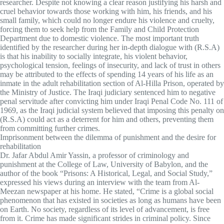
researcher. Despite not knowing a clear reason justifying his harsh and
cruel behavior towards those working with him, his friends, and his
small family, which could no longer endure his violence and cruelty,
forcing them to seek help from the Family and Child Protection
Department due to domestic violence. The most important truth
identified by the researcher during her in-depth dialogue with (R.S.A)
is that his inability to socially integrate, his violent behavior,
psychological tension, feelings of insecurity, and lack of trust in others
may be attributed to the effects of spending 14 years of his life as an
inmate in the adult rehabilitation section of Al-Hilla Prison, operated by
the Ministry of Justice. The Iraqi judiciary sentenced him to negative
penal servitude after convicting him under Iraqi Penal Code No. 111 of
1969, as the Iraqi judicial system believed that imposing this penalty on
(R.S.A) could act as a deterrent for him and others, preventing them
from committing further crimes.
Imprisonment between the dilemma of punishment and the desire for
rehabilitation
Dr. Jafar Abdul Amir Yassin, a professor of criminology and
punishment at the College of Law, University of Babylon, and the
author of the book “Prisons: A Historical, Legal, and Social Study,”
expressed his views during an interview with the team from Al-
Meezan newspaper at his home. He stated, “Crime is a global social
phenomenon that has existed in societies as long as humans have been
on Earth. No society, regardless of its level of advancement, is free
from it. Crime has made significant strides in criminal policy. Since