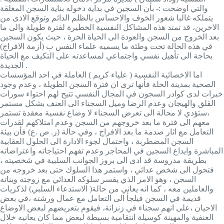
والتي اوضحت :- بأن السجين في بداية دخوله بناية السجن المغلقة
يتملكه غالبا شعور الخوف والاحساس بالظلم الدائم وتوقع الاذى من
الاخرين، قد تمتد هذه المشاكل النفسية الخطيرة لفترة طويلة والى ما
بعد الخروج من السجن والعودة الى الحياة الحرة ، حيث يكون السجين
في هذه الحالة تحت وطئة ما يسميه علماء النفس ب (أزمة الافراج)
بحاجة الى تأهيل نفسي واجتماعي لمساعدته على التكيف مع الحياة
الجديدة .
اما الاخصائية النفسية ( علياء كريم ) العاملة في احد المؤسسات
الصحية بمدينة الحلة فأنها ترى ان فترة السجن الطويلة ، وعدم وجود
خبرات لدى كوادر السجون في المجال النفسي تتيح لهم احتواء سورات
القلق والهيجان وعدم الرضا وميل السجناء الى العنف بشكل مستمر
،ستؤدي لا محالة الى تعرض السجناء لا وضاع نفسية معقدة تستمر
معهم الى فترة ما بعد خروجهم من السجن وعدم امتلاكهم لقدرات
التعامل مع اثار صدمة ما بعد الافراج ، وفي حالة (ر. ص .ع) فأن بيئة
السجن المضطربة ، واحتمال لجوء الادارة الى الحلول العقابية
المباشرة وايداع السجين في المحاجر وعدم تفهم احتياجاته واعتراضاته
بطريقة مدروسة قد ادى الى بروز الجوانب السلبية في شخصيته ،
فتحول الى شخص عدائي ، واستمر هذا السلوك حتى بعد خروجه من
السجن ، وهو الامر الذي يفسر سلوكه العدائي مع زوجته وبناته
والعاملين معه ، كما انه يعاني من حالة( الاستدعاء السلبي) لذكريات
قديمة في السجن فيلجأ الى التعامل مع عمال ورشته ،في بعض
الاحيان ،على انهم سجناء في زنزانة، فيقوم بتعريضهم لبعض الاوضاع
العنفية والمهينة كوسيلة انتقامية بسيطة لبعض مما كان يعانيه خلال