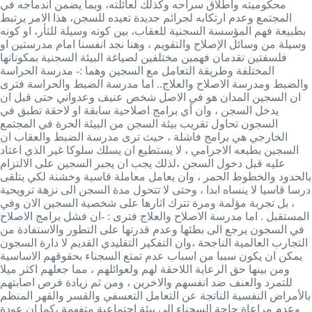
محكوميته واطلاق سراحه وكذلك لعائلته، وبما يضمن اندماجه في
المجتمع وعدم ارتكابه لجرائم جديدة تعيده للسجن، هذا الامر يرتبط
بطبيعة فهم المؤسسة السجنية للعقاب، بين كونه وسيلة للثأر، او كونه
وسيلة من وسائل الإصلاح والتقويم ، وهنا نجد انفسنا امام مدرستين او
فلسفتين تقدمان فهمين مختلفين لصياغة البيئة السجنية بمكوناتها
المختلفة وطريقة التعامل مع السجين وهما :- مدرسة الحراسة
والضبط ومدرسة الاصلاح والعلاج.. اما مدرسة الضبط والحراسة فترى
ان السجين المدان هو في الاصل شخص عنيف وعدواني حتى قبل ان
يدخل السجن ، وان أي برامج اصلاحية سابقة او لاحقة تطبق في
السجون تحاول تقريب بيئة السجن من البيئة الحرة في المجتمع
الخارجي هي برامج فاشلة ، حيث ترى مدرسة الضبط والعقاب ان
السجين بطبعه الاجرامي ، لا يستطيع ان يسلك سلوكا غير الذي اعتاد
عليه قبل دخول السجن ،لذلك يجب ان يجبر السجين على الالتزام
بالحدود والخطوط الحمر ، وان يعامل معاملة قاسية وخشنة لكي يتلقى
درسا قاسيا لا ينساه ابدا ، وحتى لا تتحول مدة السجن الى نزهة ترويحية
، بل تجربة مؤلمة ومرة تترك اثارها على شخصية السجين الان وفي
المستقبل . اما مدرسة الاصلاح والعلاج فترى : -ان فشل برامج الاصلاح
في السجون يرجع الى بطئها وعدم قدرتها على التطور والاستفادة من
التجارب العالمية الناجحة ،وان التفكير التقليدي القديم لا دارة السجون
يمكن ان يكون سببا من اسباب عدم تمتع السجناء بحقوقهم الاساسية
ومن بينها حق الرعاية اللاحقة لهم ولعوائلهم ، مما جعلهم اكثر ميلا
للتمرد والعنف ضد انفسهم والاخرين ، ومن ثم زيادة فرص اصابتهم
بالأمراض النفسية الناتجة عن التعامل التعسفي والقسر والقهر المنظم
وعدم مراعاة حاجة السجناء الى بيئة اجتماعية متفهمة ،كما ان عودة