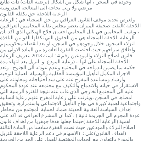
وجوده في السجن ، انها شكل من اشكال (ترضية الذات) ذات طابع
مرضي ولا ريب بحاجة الى المعالجة المدروسة
الرعاية اللاحقة حق يكفله القانون
ولغرض تحديد موقف القانون العراقي من حق السجناء في ( الرعاية
اللاحقة )التقت صحيفة الميزان بعضو مجلس نقابة المحاميين العراقيين
، ونقيب المحامين في بابل المحامي احسان فلاح الهيكلي الذي اكد بأن
الرعاية اللاحقة للسجناء هي من الحقوق التي تكفلها القوانين النافذة
لنزلاء السجون خلال وجودهم في السجن، او بعد انقضاء محكوميتهم
واطلاق سراحهم حيث اختصت الفقرة العاشرة من المادة الاولى من
قانون اصلاح النزلاء والمودعين رقم 14 لسنة 2018 بتعريف الرعاية
اللاحقة للسجناء على انها :- (رعاية المودع او النزيل بعد انتهاء مدة
حكمه بما يضمن اندماجه في المجتمع وعدم عودته الى الجنوح ، وتعد
الاجراء المكمل لتأهيل المؤسسة العقابية والوسيلة العملية لتوجيه
وارشاد ومساعدة المفرج عنه على سد احتياجاته ومعاونته على
الاستقرار في حياته والاندماج والتكيف مع مجتمعه عند عودة المحكوم
عليه الى المجتمع الخارجي الذي غاب عنه نتيجة للفترة الزمنية التي
امضاها في السجن ،ويترتب على رعاية المفرج عنهم رعاية انسانية
واجتماعية اهمية كبيرة في نجاح التأهيل الاجتماعي واستمرارها وتحقيق
اهداف السياسة العقابية الحديثة ضمانا لحماية المجتمع من مخاطر
عودة المجرم الى الجريمة ثانية ) ، كما ان المشرع العراقي قد اكد على
اهمية (الرعاية اللاحقة )حينما جعلها هدفا جوهريا من اهداف قانون
اصلاح النزلاء والمودعين حيث نصت الفقرة سادسا من المادة الثالثة
(اهداف القانون)على :- (الاسهام في دعم الرعاية اللاحقة للنزيل
والمودع بالتعاون مع الجهات المختصة للعمل على الحد من الجريمة