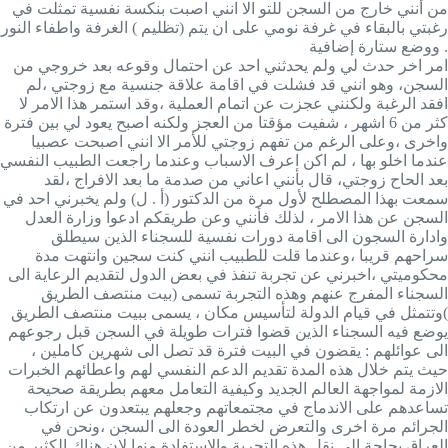
من أنني خارج من السجن للتو الا انني اصبت بنكسة نفسية تمثلت في
رغبتي بالبقاء في غرفة نومي على ان يتم (تظليم ) الغرفة واطفاء النور
ووضع ستارة إضافية .
امر اخر حدث لي ولم يحدثني احد عن احتمال وقوعه بعد خروجي من
السجن، وهو انني قد فشلت في اقامة علاقة جنسية مع زوجتي ،لم
افقد الرغبة ولكنني عجزت عن اتمام العملية ،وقد استمر هذا الامر لا
كثر من 6 اشهر ، شفيت مؤقتا من العجز ولكنه اصبح يعود لي بين فترة
واخرى ،وعلى الرغم من تفهم زوجتي للأمر الا انني اصبحت عصبيا
عندما اخلو بها ، لم اكن اعرف الاسباب وعندما راجعت الطبيب النفسي
بعد الحاح زوجتي، قال بأنني اعاني من صدمة ما بعد الافراج ،لقد
سمعت بهذا المصطلح لأول مرة من الدكتور (أ . ل) ولم يخبرني احد في
السجن عن هذا الامر ، لذلك فأنني وعن طريقكم ادعوا وزارة العدل
وادارة السجون الى اقامة دورات نفسية للسجناء الذين سيطلق
سراحهم قريبا ،وعندما قلت للطبيب انني كنت سجين وانتهت مدة
محكوميتي ،اخبرني عن تجربة تنفذ في بعض الدول لتقديم الرعاية الى
السجناء المفرج عنهم وهذه التجربة تسمى (بيت منتصف الطريق
)وتتمثل في قيام الدولة لتأسيس مكان ، يسمى ببيت منتصف الطريق
يوضع فيه السجناء الذين قضوا فترات طويلة في السجن قبل رجوعهم
الى عوائلهم : يقضون في البيت فترة قد تصل الى شهرين كاملين ،
حيث يتم خلال هذه المدة تقديم الدعم النفسي لهم واعطائهم الخبرات
الازمة لمواجهة العالم الجديد وكيفية التعامل معهم بطريقة صحيحة
تساعدهم على الاندماج في مجتمعاتهم وجعلهم يبتعدون عن ارتكاب
الجرائم مرة اخرى والتعرض لخطر العودة الى السجن ،ونحن في
العراق بحاجة الى نقل هذه التجربة والاستفادة منها لان هناك الكثير من