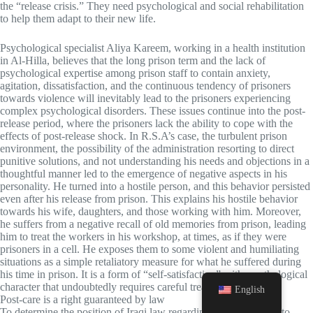
the “release crisis.” They need psychological and social rehabilitation
to help them adapt to their new life.
Psychological specialist Aliya Kareem, working in a health institution
in Al-Hilla, believes that the long prison term and the lack of
psychological expertise among prison staff to contain anxiety,
agitation, dissatisfaction, and the continuous tendency of prisoners
towards violence will inevitably lead to the prisoners experiencing
complex psychological disorders. These issues continue into the post-
release period, where the prisoners lack the ability to cope with the
effects of post-release shock. In R.S.A’s case, the turbulent prison
environment, the possibility of the administration resorting to direct
punitive solutions, and not understanding his needs and objections in a
thoughtful manner led to the emergence of negative aspects in his
personality. He turned into a hostile person, and this behavior persisted
even after his release from prison. This explains his hostile behavior
towards his wife, daughters, and those working with him. Moreover,
he suffers from a negative recall of old memories from prison, leading
him to treat the workers in his workshop, at times, as if they were
prisoners in a cell. He exposes them to some violent and humiliating
situations as a simple retaliatory measure for what he suffered during
his time in prison. It is a form of “self-satisfaction” with a pathological
character that undoubtedly requires careful treatment.
English
Post-care is a right guaranteed by law
To determine the position of Iraqi law regarding prisoners’ right to