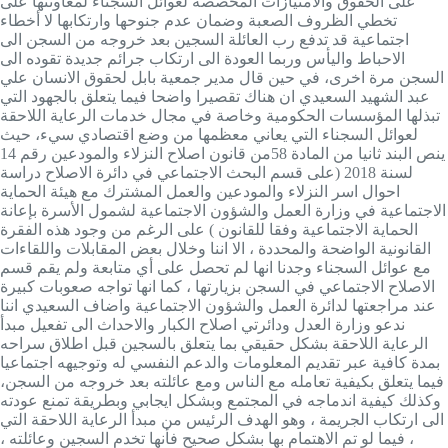
على الحقوق والامتيازات المخصصة لعوائل السجناء لمعاونتها على
تخطي الظروف الصعبة وضمان عدم جنوحها وارتكابها لا أخطاء
اجتماعية قد تدفع رب العائلة السجين بعد خروجه من السجن الى
الاحباط واليأس وربما العودة الى ارتكاب جرائم جديدة تقوده الى
السجن مرة اخرى، في حين قال مدير جمعية بابل لحقوق الانسان علي
عبد الشهيد السعيدي ان هناك تقصيرا واضحا فيما يتعلق بالجهود التي
تبذلها المؤسسات الحكومية وخاصة في مجال خدمات الرعاية اللاحقة
لعوائل السجناء التي يعاني معظمها من وضع اقتصادي سيء، حيث
ينص البند ثانيا من المادة 58من قانون اصلاح النزلاء والمودعين رقم 14
لسنة 2018 (على قسم البحث الاجتماعي في دائرة الاصلاح دراسة
احوال اسر النزلاء والمودعين والعمل المشترك مع هيئة الحماية
الاجتماعية في وزارة العمل والشؤون الاجتماعية لشمول الأسرة بإعانة
الحماية الاجتماعية وفقا للقانون ) على الرغم من وجود هذه الفقرة
القانونية الواضحة والمحددة ، الا اننا وخلال بعض المقابلات واللقاءات
مع عوائل السجناء وجدنا انها لم تحصل على أي متابعة ولم يقم قسم
الاصلاح الاجتماعي في السجن بزيارتها ، كما انها تواجه صعوبات كبيرة
عند مراجعتها لدائرة العمل والشؤون الاجتماعية واضاف السعيدي اننا
ندعو وزارة العدل ودائرتي اصلاح الكبار والاحداث الى تفعيل مبدأ
الرعاية اللاحقة بشكل حقيقي بما يتعلق بالسجين قبل اطلاق سراحه
بمدة كافية عبر تقديم المعلومات والدعم النفسي له وتوجيهه اجتماعيا
فيما يتعلق بكيفية تعامله مع الناس ومع عائلته بعد خروجه من السجن،
وكذلك كيفية اندماجه في المجتمع وبشكل ايجابي وبطريقة تمنع عودته
الى ارتكاب الجريمة ، وهو الهدف الرئيس من مبدأ الرعاية اللاحقة التي
، فيما لو تم الاهتمام بها بشكل صحيح فأنها تخدم السجين وعائلته ،