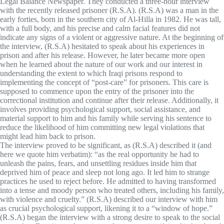
Legal Balance Newspaper. They conducted a three-hour interview
with the recently released prisoner (R.S.A). (R.S.A) was a man in the
early forties, born in the southern city of Al-Hilla in 1982. He was tall,
with a full body, and his precise and calm facial features did not
indicate any signs of a violent or aggressive nature. At the beginning of
the interview, (R.S.A) hesitated to speak about his experiences in
prison and after his release. However, he later became more open
when he learned about the nature of our work and our interest in
understanding the extent to which Iraqi prisons respond to
implementing the concept of “post-care” for prisoners. This care is
supposed to commence upon the entry of the prisoner into the
correctional institution and continue after their release. Additionally, it
involves providing psychological support, social assistance, and
material support to him and his family while serving his sentence to
reduce the likelihood of him committing new legal violations that
might lead him back to prison.
The interview proved to be significant, as (R.S.A) described it (and
here we quote him verbatim): “as the real opportunity he had to
unleash the pains, fears, and unsettling residues inside him that
deprived him of peace and sleep not long ago. It led him to strange
practices he used to reject before. He admitted to having transformed
into a tense and moody person who treated others, including his family,
with violence and cruelty.” (R.S.A) described our interview with him
as crucial psychological support, likening it to a “window of hope.”
(R.S.A) began the interview with a strong desire to speak to the social