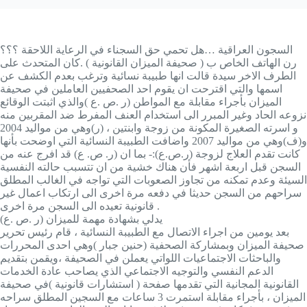
السجون العراقية …هل تحمي حق السجناء في الرعاية اللاحقة ؟؟؟
رن الهاتف الخاص ب ( صحيفة الميزان القانونية ) .كان المتحدث على
الطرف الاخر سيدة قالت انها طبيبة نسائية وترغب بعدم الكشف عن
اسمها والتي اقترحت ان يقوم احد الصحفيين العاملين في صحيفة
الميزان بأجراء مقابلة مع المواطن (ر .ص .ع )والذي اثبتت الوقائع
نزوعه الحاد وغير المبرر الى استخدام العنف المفرط ضد المقربين منه
و اسرته الصغيرة المكونة من زوجة وابنتين ، (ر)وهي من مواليد 2004
و(ف)وهي من مواليد 2007 واضافت الطبيبة النسائية التي اوضحت بأنها
كانت تقدم العلاج لزوجة (ر.ص.ع):- بما ان (ر. ص. ع) قد افرج عنه من
السجن قبل اربعة اشهر فأن هناك خشية من ان تتسبب حالته النفسية
السيئة وعدم تمكنه من تجاوز الصعوبات التي تواجه في الغالب المطلق
سراحهم من السجن حديثا في دفعه مرة اخرى الى ارتكاب اعمال غير
قانونية تعيده الى السجن مرة اخرى .
(ر .ص .ع) يدلي بشهادة مهمة للميزان
بعد يومين من اجراء الاتصال مع الطبيبة النسائية ، قام رئيس تحرير
صحيفة الميزان وبمشاركة الصحفية (حنين جبار )وهي احدى المحررات
والباحثات الاجتماعيات اللواتي يعملن في الصحيفة ،ويقمن بتقديم
الدعم النفسي والتوجيه الاجتماعي الذي يصاحب عادة الخدمات
القانونية المجانية التي تقدمها صفحة ( استشارات قانونية )في صحيفة
الميزان ، بأجراء مقابلة استمرت 3 ساعات مع السجين المطلق سراحه