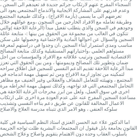
السجناء المفرج عنهم لارتكاب جرائم جديدة قد تعيدهم الى السجن ،
وعدم قدرتهم على المشاركة الايجابية والاندماج المجتمعي يعود الى
تعرضهم الى ما يسمى (بأزمة الافراج) ، وكذلك طبيعية المجتمع
وطريقة تعامله مع الافراد الخارجين من السجون ،ومع عوائلهم خلال
وجودهم في السجن والذي يتطلب تفعيل مبدأ (الرعاية اللاحقة )والتي
تتكون في الغالب من مجموعة من الحقوق من بينها :- متابعة عائلة
السجين والسؤال عن احوالها المادية والاجتماعية وحصولها على سكن
مناسب ومدى استمرار ابناء السجين ،ان وجدوا في دراستهم لمعرفة
مستواهم العلمي ،واختياراتهم المستقبلية وكذلك متابعة المصالح
الاقتصادية للسجين وترتيب علاقاته مع الافراد والمؤسسات من اجل
ضمان وتطوير تلك المصالح وديمومتها ، ومن بين الحقوق التي تعزز
مبدأ الرعاية اللاحقة تقديم الدعم النفسي للسجين قبل اطلاق سراحه
لتمكينه من تجاوز ازمة الافراج ومن ثم تسهيل مهمة اندماجه في
المجتمع ، وتهيئته للتعامل الشفاف والعقلاني وغير العنيف مع مظاهر
التحامل المجتمعي التي قد تواجهه، وكذلك تسهيل مهمة انخراطه مرة
اخرى في سوق العمل، ولعل من ابرز مخرجات الرعاية اللاحقة هي
مساعدة السجين المفرج عنه على عدم العودة مرة اخرى على ارتكاب
الاعمال المخالفة للقانون عن طريق دعم بناءه النفسي وتشذيب
سلوكه العنفي ، وهو الامر الذي تتبناه مدرسة العلاج والاصلاح
اما الدكتور علاء عبد الحسن العنزي استاذ النظم السياسية في كلية
القانون بجامعة بابل فيقول ان المجتمعات البشرية ظلت تواجه الجريمة
بأسلوب العقاب وحده دون الاهتمام بتقويم واصلاح وعلاج الشخص