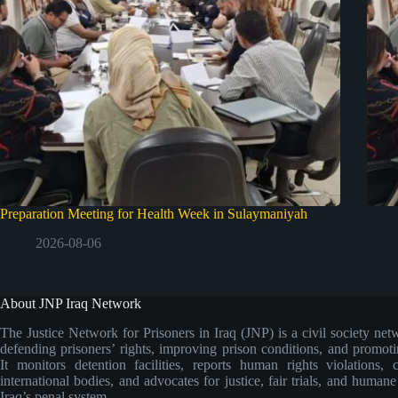
Preparation Meeting for Health Week in Sulaymaniyah
2026-08-06
About JNP Iraq Network
The Justice Network for Prisoners in Iraq (JNP) is a civil society net
defending prisoners’ rights, improving prison conditions, and promoti
It monitors detention facilities, reports human rights violations, 
international bodies, and advocates for justice, fair trials, and human
Iraq’s penal system.