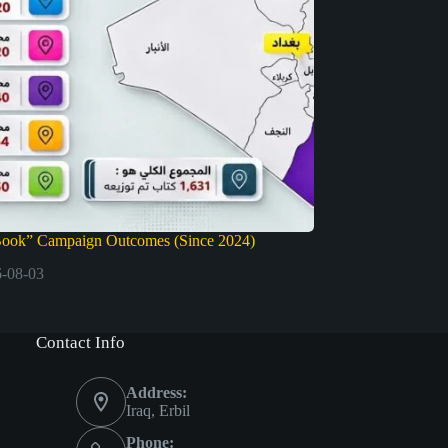
Book” Campaign Outcomes (Since 2024)
-08-03
Contact Info
Address:
Iraq, Erbil
Phone: