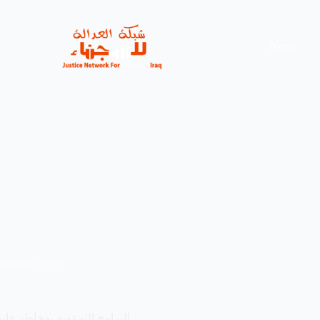
News
activity
,
news
البرامج التوعویة بمخاطر فايروس الكورونا مستمرة … التعريف و المخاطر و الوقاية ….