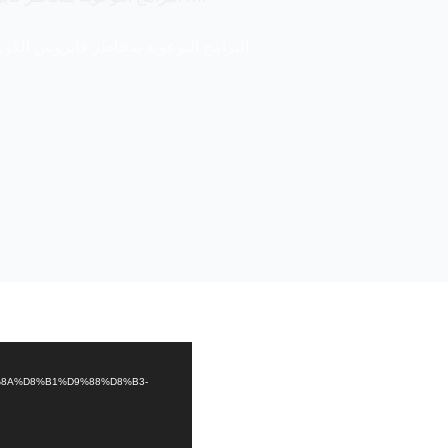
البرامج التوعویة بمخاطر فايروس الكورونا مستمرة … التعريف و المخاطر و الوقاية ….
A7%D9%8A%D8%B1%D9%88%D8%B3-