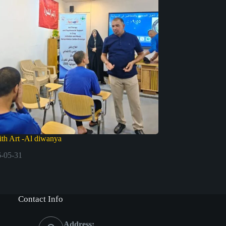
th Art -Al diwanya
-05-31
Contact Info
Address: