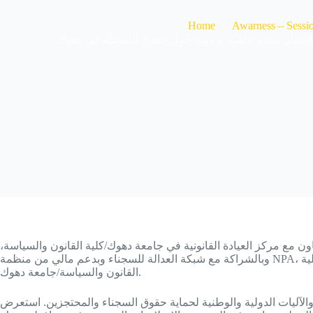
Home
Awarness – Sessi
لإنسان تنظم جلسة توعوية حول حقوق السجناء في دهوك
 مع مركز العيادة القانونية في جامعة دهوك/كلية القانون والسياسة
وبالشراكة مع شبكة العدالة للسجناء وبدعم مالي من منظمة NPA، جلسة (سمينار) لطلبة كلية القانون والسياسة في جامعة دهوك وجامعة جيهان، وذلك يوم الخميس 25/07/2024 في مركز العيادة القانونية لكلية
القانون والسياسة/جامعة دهوك.
) والآليات الدولية والوطنية لحماية حقوق السجناء والمحتجزين. استعرض