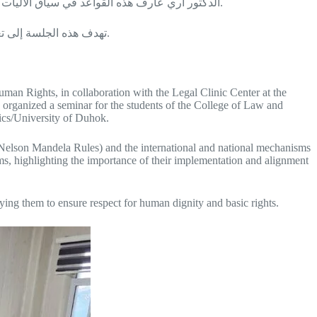
الدكتور أري عارف هذه القواعد في سياق الآليات الدولية والوطنية، مشيرًا إلى أهمية العمل بها ومواءمتها مع التشريعات المحلية، خاصة في السجون والإصلاحيات الموجودة في محافظة دهوك.
تهدف هذه الجلسة إلى تعزيز الوعي بين طلبة القانون حول معايير حقوق الإنسان للسجناء والمحتجزين وأهمية تطبيقها لضمان احترام كرامة الإنسان وحقوقه الأساسية.
man Rights, in collaboration with the Legal Clinic Center at the
 organized a seminar for the students of the College of Law and
tics/University of Duhok.
 Nelson Mandela Rules) and the international and national mechanisms
isms, highlighting the importance of their implementation and alignment
ing them to ensure respect for human dignity and basic rights.