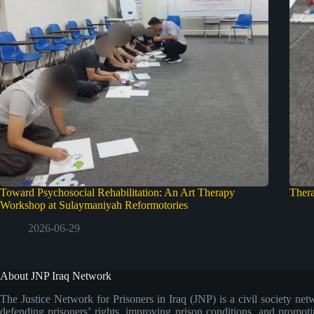
Toward Psychosocial Rehabilitation: An Art Therapy
Ther
Workshop at Sulaymaniyah Reformotories
2026-06-29
About JNP Iraq Network
The Justice Network for Prisoners in Iraq (JNP) is a civil society net
defending prisoners’ rights, improving prison conditions, and promoti