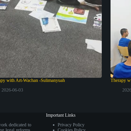
apy with Art-Wachan -Sulimanyuah
Therapy wi
2026-06-03
2026
Important Links
work dedicated to
Privacy Policy
ng legal reforms.
Cookies Policy