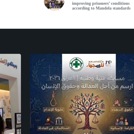
improving prisoners’ conditions
according to Mandela standards