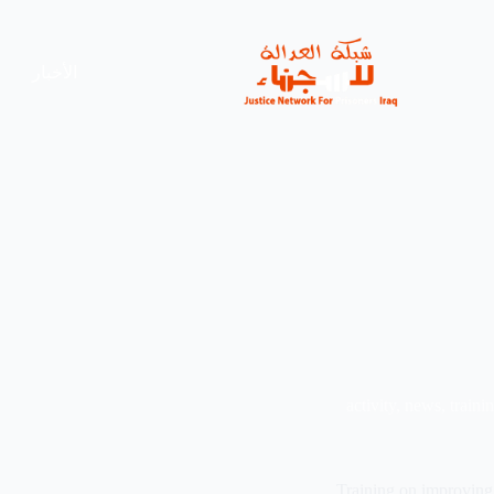
الأخبار
activity
,
news
,
traini
Training on improving