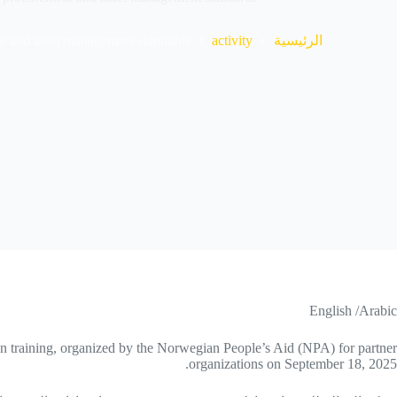
t and asset management standards
activity
الرئيسية
English /Arabic
on training, organized by the Norwegian People’s Aid (NPA) for partner
organizations on September 18, 2025.