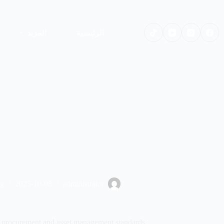
لتجاوز
لى
لمحتوى
الرئيسية
المزيد
ng
2025-10-08
administrator
 procurement and asset management standards