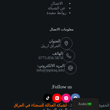
الاتصال
عن الشبكة
روابط مفيدة
معلومات الاتصال
العنوان
العراق اربيل
الهاتف
0775-856-5874
البريد الالكتروني:
info@jnpiraq.info
Follow us.
Arabic
الحقوق محفوظة
©
2026 -
لشبكة العدالة للسجناء في العراق
بواسطة
الرؤى السحابية