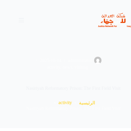
لتجاوز
لى
لمحتوى
2025-10-14
administrator
activity
,
news
,
visiting
Nasiriyah Reformatory Prison: The First Field Visit
activity
الرئيسية
Nasiriyah Reformatory Prison: The First Field Visit