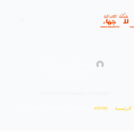
لتجاوز
لى
لمحتوى
2025-12-31
administrator
news
,
activity
,
حملة
Health Week Campaign in Baghdad
Health Week Campaign in Baghdad
activity
الرئيسية