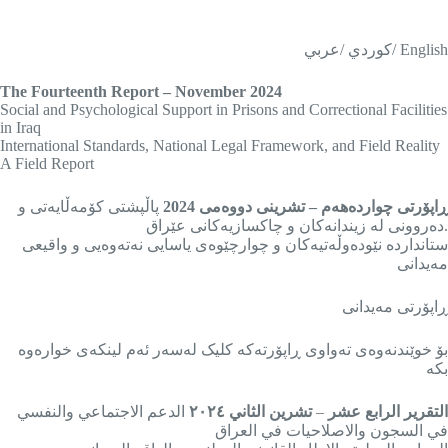
English /كوردي /عربي
The Fourteenth Report – November 2024
Social and Psychological Support in Prisons and Correctional Facilities
in Iraq
International Standards, National Legal Framework, and Field Reality
A Field Report
ڕاپۆرتی چواردەهەم
– تشرینی دووەمی 2024
پاڵپشتی کۆمەڵایەتی و
دەروونی لە زیندانەکان و چاکسازیەکانی عێراق.
ستانداردە نێودەوڵەتیەکان و چوارچێوەی یاسایی نەتەوەیی و واقیعی
مەیدانی
ڕاپۆرتی مەیدانی
بۆ خوێندنەوەی تەواوی ڕاپۆرتەکە کلیک لەسەر ئەم لینکەی خوارەوە
بکە
التقرير الرابع عشر
–
تشرين الثاني ٢٠٢٤
الدعم الاجتماعي والنفسي
في السجون والاصلاحيات في العراق