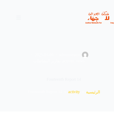
لتجاوز
لى
لمحتوى
2025-01-09
administrator
news
,
activity
,
تقارير النشاطات
Fourteenth Report 14
Fourteenth Report 14
activity
الرئيسية