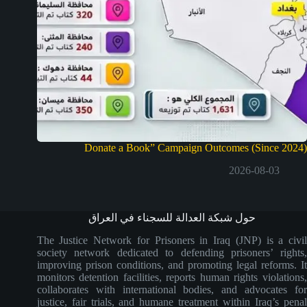
Donate a Book” Campaign Outcomes (Since 2024)
2026-08-03
حول شبكة العدالة للسجناء في العراق
The Justice Network for Prisoners in Iraq (JNP) is a civil
society network dedicated to defending prisoners’ rights,
improving prison conditions, and promoting legal reforms. It
monitors detention facilities, reports human rights violations,
collaborates with international bodies, and advocates for
justice, fair trials, and humane treatment within Iraq’s penal