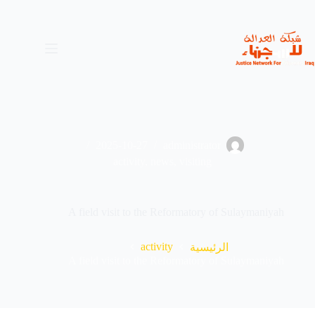
لتجاوز
لى
لمحتوى
2025-10-27
administrator
activity
,
news
,
visiting
A field visit to the Reformatory of Sulaymaniyah
activity
الرئيسية
A field visit to the Reformatory of Sulaymaniyah