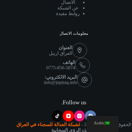
الاتصال
عن الشبكة
روابط مفيدة
معلومات الاتصال
العنوان
العراق اربيل
الهاتف
0775-856-5874
البريد الالكتروني:
info@jnpiraq.info
Follow us.
Arabic
الحقوق محفوظة
©
2026 -
لشبكة العدالة للسجناء في العراق
بواسطة
الرؤى السحابية