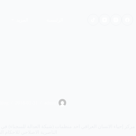
لتجاوز
لى
لمحتوى
الرئيسية
المزيد
iting
2018-01-31
admin
مركز إحياء الانسان العراقي احد منظمات (شبكة العدالة للسجناء) في 
الناصرية الاصلاحي للاحكام ال