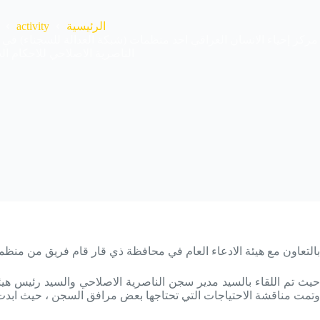
activity
الرئيسية
مركز إحياء الانسان العراقي احد منظمات (شبكة العدالة للسجناء) في 
الناصرية الاصلاحي للاحكام ال
بالتعاون مع هيئة الادعاء العام في محافظة ذي قار قام فريق من منظمة مركز إح
حيث تم اللقاء بالسيد مدير سجن الناصرية الاصلاحي والسيد رئيس هيئ
وتمت مناقشة الاحتياجات التي تحتاجها بعض مرافق السجن ، حيث ابدت ال