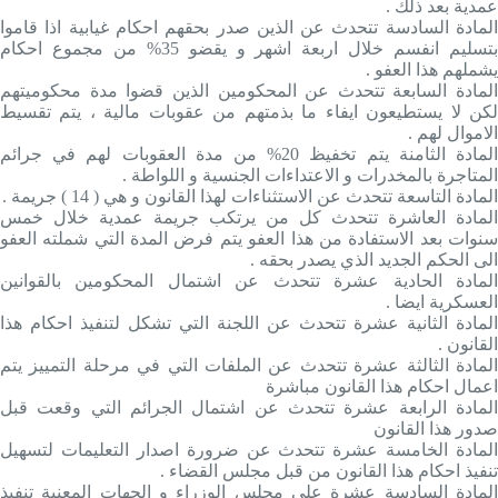
عمدية بعد ذلك .
المادة السادسة تتحدث عن الذين صدر بحقهم احكام غيابية اذا قاموا
بتسليم انفسم خلال اربعة اشهر و يقضو 35% من مجموع احكام
يشملهم هذا العفو .
المادة السابعة تتحدث عن المحكومين الذين قضوا مدة محكوميتهم
لكن لا يستطيعون ايفاء ما بذمتهم من عقوبات مالية ، يتم تقسيط
الاموال لهم .
المادة الثامنة يتم تخفيظ 20% من مدة العقوبات لهم في جرائم
المتاجرة بالمخدرات و الاعتداءات الجنسية و اللواطة .
المادة التاسعة تتحدث عن الاستثناءات لهذا القانون و هي ( 14 ) جريمة .
المادة العاشرة تتحدث كل من يرتكب جريمة عمدية خلال خمس
سنوات بعد الاستفادة من هذا العفو يتم فرض المدة التي شملته العفو
الى الحكم الجديد الذي يصدر بحقه .
المادة الحادية عشرة تتحدث عن اشتمال المحكومين بالقوانين
العسكرية ايضا .
المادة الثانية عشرة تتحدث عن اللجنة التي تشكل لتنفيذ احكام هذا
القانون .
المادة الثالثة عشرة تتحدث عن الملفات التي في مرحلة التمييز يتم
اعمال احكام هذا القانون مباشرة
المادة الرابعة عشرة تتحدث عن اشتمال الجرائم التي وقعت قبل
صدور هذا القانون
المادة الخامسة عشرة تتحدث عن ضرورة اصدار التعليمات لتسهيل
تنفيذ احكام هذا القانون من قبل مجلس القضاء .
المادة السادسة عشرة على مجلس الوزراء و الجهات المعنية تنفيذ