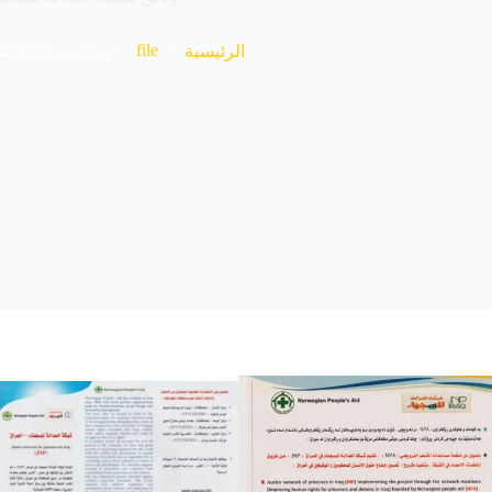
file
الرئيسية
وثائق شبكة العد