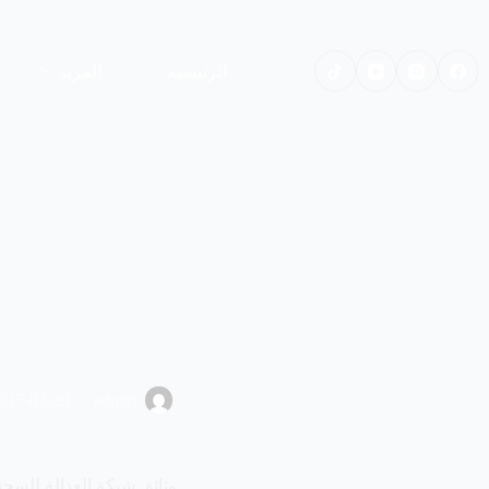
لتجاوز
لى
لمحتوى
الرئيسية
المزيد
017-03-29
admin
وثائق شبكة العدالة للسجن