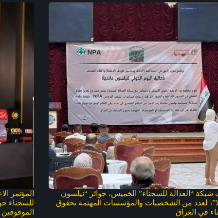
 شبكة “العدالة للسجناء” الخميس، جوائز “نيلسون
المؤتمر الا
لا”، لعدد من الشخصيات والمؤسسات المهتمة بحقوق
للسجناء حو
اء في العراق
الموقوفين في