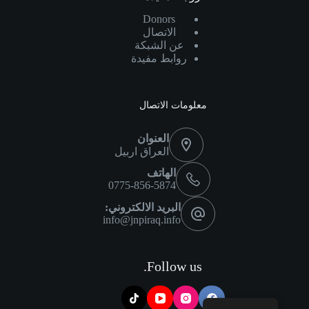
Donors
الاتصال
عن الشبكة
روابط مفيدة
معلومات الاتصال
العنوان
العراق اربيل
الهاتف
0775-856-5874
البريد الالكتروني:
info@jnpiraq.info
Follow us.