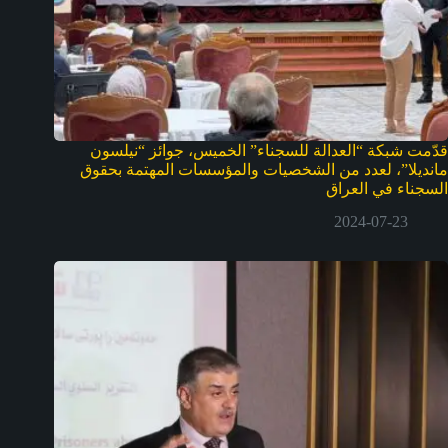
قدّمت شبكة “العدالة للسجناء” الخميس، جوائز “نيلسون
مانديلا”، لعدد من الشخصيات والمؤسسات المهتمة بحقوق
السجناء في العراق
2024-07-23