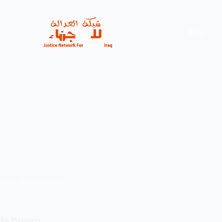
News
ctivity
,
news
,
seminars
for Prisoners