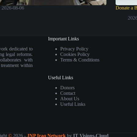
2026-08-06
Donate a 
2026
Important Links
work dedicated to
Privacy Policy
ng legal reforms.
Cookies Policy
collaborates with
Terms & Conditions
e treatment within
Useful Links
Donors
Contact
About Us
Useful Links
ight
©
2026 -
JNP Iraq Network
by
IT Visions-Cloud