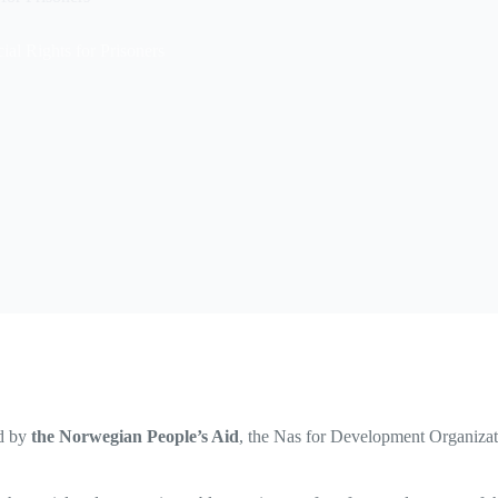
al Rights for Prisoners
d by
the Norwegian People’s Aid
, the Nas for Development Organizati