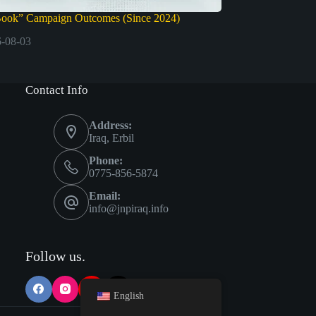
Book” Campaign Outcomes (Since 2024)
-08-03
Contact Info
Address:
Iraq, Erbil
Phone:
0775-856-5874
Email:
info@jnpiraq.info
Follow us.
English