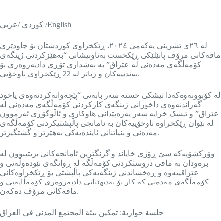
كوردي /عربي /English
لە ٢٦ی تشرینی یەکەمی ٢٠٢٤، ڕێکخراوی کوردستان بۆ چاودێری
مافەکانی مرۆڤ پانێلێکی ڕێکخست بەناونیشانی “بەهێزکردنی ژینگەی
کۆمەڵگەی مەدەنی لە عێراق” بە بەشداری تۆڕی دادپەروەری بۆ
بەندییەکان و زیاتر لە 22 ڕێکخراوی ناوخۆیی.
لە کۆبوونەوەکەدا تیشکی خستە سەر بابەتی “پێچەوانەکردنەوەی یاخود
گەراندنەوەی داخورانی ژینگەی کارکردنی کۆمەڵگەی مەدەنی لە
عێراق” و تیشک خرایە سەر پەرەپێدانی هاوکاری و ئاڵوگۆڕی ئەزموون
لە نێوان ڕێکخراوە ناوخۆییەکان بە ئامانجی پاڵپشتیکردنی کۆمەڵگەی
مەدەنی و بنیاتنانی ئایندەیەکی بەهێزتر و گشتگیرتر.
وۆرکشۆپەکە سێ ڕۆژی خایاند و گرنگترین ئامانجەکانی بریتیبوون لە
برەودان بە مافی دروستکردنی کۆمەڵگە لە ڕوانگەی نێودەوڵەتی و
عێراقییەوە و ڕەخساندنی ژینگەیەکی پاڵپشتی بۆ ڕێکخراوەکانی
کۆمەڵگەی مەدەنی کە کار بۆ بەدیهێنانی دادپەروەری کۆمەڵایەتی و
مافەکانی مرۆڤ دەکەن.
جلسة حوارية: تمكين بيئة المجتمع المدني في العراق