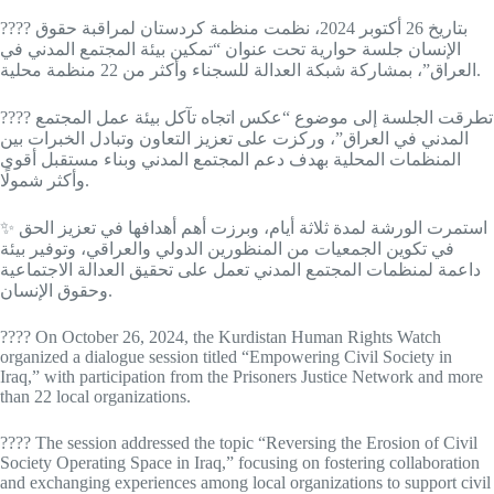
???? بتاريخ 26 أكتوبر 2024، نظمت منظمة كردستان لمراقبة حقوق
الإنسان جلسة حوارية تحت عنوان “تمكين بيئة المجتمع المدني في
العراق”، بمشاركة شبكة العدالة للسجناء وأكثر من 22 منظمة محلية.
???? تطرقت الجلسة إلى موضوع “عكس اتجاه تآكل بيئة عمل المجتمع
المدني في العراق”، وركزت على تعزيز التعاون وتبادل الخبرات بين
المنظمات المحلية بهدف دعم المجتمع المدني وبناء مستقبل أقوى
وأكثر شمولًا.
✨ استمرت الورشة لمدة ثلاثة أيام، وبرزت أهم أهدافها في تعزيز الحق
في تكوين الجمعيات من المنظورين الدولي والعراقي، وتوفير بيئة
داعمة لمنظمات المجتمع المدني تعمل على تحقيق العدالة الاجتماعية
وحقوق الإنسان.
???? On October 26, 2024, the Kurdistan Human Rights Watch
organized a dialogue session titled “Empowering Civil Society in
Iraq,” with participation from the Prisoners Justice Network and more
than 22 local organizations.
???? The session addressed the topic “Reversing the Erosion of Civil
Society Operating Space in Iraq,” focusing on fostering collaboration
and exchanging experiences among local organizations to support civil