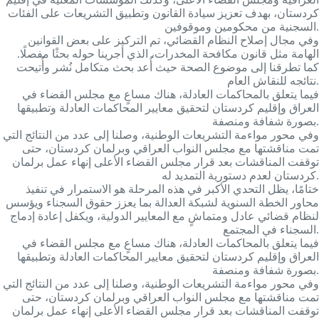
كردستان، بهدف تعزيز سيادة القانون وتطبيق التشريعات على الفئات
السجنية من محكومين وموقوفين.
وفي مجال إصلاح النظام القضائي، تم التركيز على بعض القوانين
الهامة مثل قانون مكافحة المخدرات، الذي أجرينا حوله بحثًا مفصلًا.
كما تطرقنا إلى موضوع الصحة حيث أُعد بحث متكامل نُشر وأُتيحت
نتائجه للنقاش العام.
فيما يتعلق بالمحاكمات العادلة، هناك مساعٍ مع مجلس القضاء في
العراق وإقليم كردستان لتحقيق معايير المحاكمات العادلة وتطبيقها
بصورة شفافة ومنصفة.
وفي محور مواءمة التشريعات الوطنية، وصلنا إلى عدد من النتائج التي
تمت مناقشتها مع مجلس النواب العراقي وبرلمان كردستان، حتى
توقفت المناقشات بعد قرار مجلس القضاء الأعلى إنهاء عمل برلمان
كردستان لعدم دستورية التمديد له.
ختامًا، يظل التحدي الأكبر في هذه المرحلة هو الاستمرار في تنفيذ
محاور الخطة السنوية لشبكة العدالة بما يعزز حقوق السجناء ويؤسس
لنظام قضائي عادل ومتماشٍ مع المعايير الدولية، ويكفل إعادة إدماج
السجناء في المجتمع.
فيما يتعلق بالمحاكمات العادلة، هناك مساعٍ مع مجلس القضاء في
العراق وإقليم كردستان لتحقيق معايير المحاكمات العادلة وتطبيقها
بصورة شفافة ومنصفة.
وفي محور مواءمة التشريعات الوطنية، وصلنا إلى عدد من النتائج التي
تمت مناقشتها مع مجلس النواب العراقي وبرلمان كردستان، حتى
توقفت المناقشات بعد قرار مجلس القضاء الأعلى إنهاء عمل برلمان