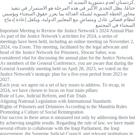
كردستان لعدم دستورية التمديد له.
ختامًا، يظل التحدي الأكبر في هذه المرحلة هو الاستمرار في تنفيذ
محاور الخطة السنوية لشبكة العدالة بما يعزز حقوق السجناء ويؤسس
لنظام قضائي عادل ومتماشٍ مع المعايير الدولية، ويكفل إعادة إدماج
السجناء في المجتمع
Important Meeting to Review the Justice Network’s 2024 Annual Plan
As part of the Justice Network’s activities for 2024, a series of
meetings have been held, including an online meeting on November 2,
2024, via Zoom. This meeting, facilitated by the legal advocate and
head of the Justice Network for Prisoners, Shwan Saber, was
considered vital for discussing the annual plan for the Justice Network.
As members of the General Conference, you are aware that during the
General Assembly meeting held on April 28, 2023, we voted on the
Justice Network’s strategic plan for a five-year period from 2023 to
2027.
Each year, we agree on a set of key issues to address. To recap, in
2024, we have chosen to focus on four main pillars:
Rule of Law, Judicial Reform, and Fair Trials
Aligning National Legislation with International Standards
Rights of Prisoners and Detainees According to the Mandela Rules
Promoting a Culture of Social Reintegration
Our success in these areas is measured not only by addressing them but
by achieving tangible results. Regarding the rule of law, we have made
several efforts to collaborate with the Iraqi Parliament, the Iraqi
government, the Supreme Judicial Council, and relevant institutions in