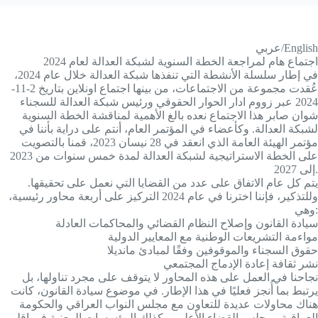
عربي/English
اجتماع هام لمراجعة الخطة السنوية لشبكة العدالة لعام 2024
في إطار سلسلة الأنشطة التي تنفذها شبكة العدالة خلال عام 2024،
عُقدت مجموعة من الاجتماعات، من بينها اجتماع اونلاين بتاريخ 2-11-
2024 عبر زووم ادار الحوار الحقوقي ورئيس شبكة العدالة للسجناء
شوان صابر هذا الاجتماع نعده بالغ الأهمية لمناقشة الخطة السنوية
لشبكة العدالة. وكأعضاء في المؤتمر العام، أنتم على دراية بأننا في
مؤتمر الهيئة العامة الذي انعقد في 28 نيسان 2023، قمنا بالتصويت
على الخطة الاستراتيجية لشبكة
العدالة لمدة خمس سنوات من 2023
إلى 2027.
يتم كل عام الاتفاق على عدد من القضايا التي نعمل على تحقيقها.
وللتذكير، فإننا اخترنا في عام 2024 التركيز على أربعة محاور رئيسية،
وهي:
سيادة القانون وإصلاح النظام القضائي والمحاكمات العادلة
مواءمة التشريعات الوطنية مع المعايير الدولية
حقوق السجناء والموقوفين وفقًا لمبادئ مانديلا
نشر ثقافة إعادة الإدماج المجتمعي
نجاحنا في العمل على هذه المحاور لا يتوقف على مجرد تناولها، بل
يرتبط بما أُنجز فعليًا في هذا الإطار. في موضوع سيادة القانون، كانت
هناك محاولات عديدة للتعاون مع مجلس النواب العراقي والحكومة
العراقية ومجلس القضاء الأعلى، وكذلك المؤسسات المعنية في إقليم