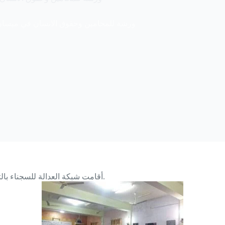
ورشة للمحامين وحقوق الانسان في ميسان
أقامت شبكة العدالة للسجناء بالتعاون مع منظمة النجدة الشعبية في ميسان ورشة عمل لمدة ثلاثة أيام.