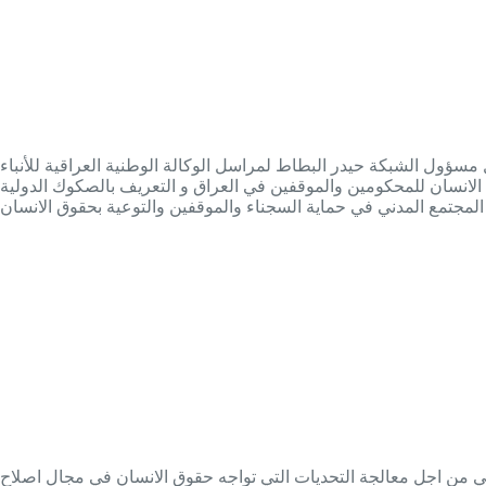
لشبكة حيدر البطاط لمراسل الوكالة الوطنية العراقية للأنباء/nina/ ان الورشة التي أقيمت على قاعة مؤسسة المرأة العراقية في مدينة العمارة بحضور 23 مشاركا من كلا الجنسين وأعضاء مجلس
نسان للمحكومين والموقفين في العراق و التعريف بالصكوك الدولية
اني من اجل معالجة التحديات التي تواجه حقوق الانسان في مجال اصلاح