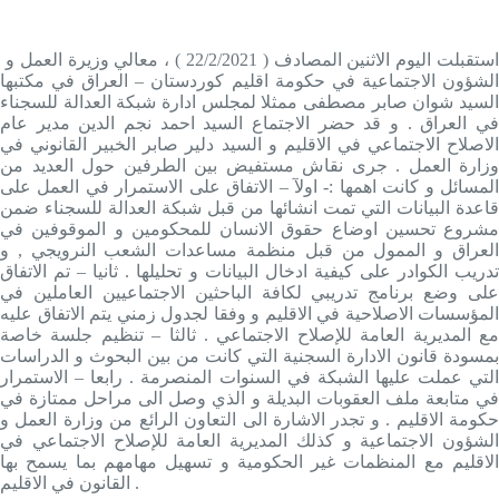
استقبلت الیوم الاثنین المصادف ( 22/2/2021 ) ، معالي وزيرة العمل و
الشؤون الاجتماعية في حكومة اقليم كوردستان – العراق في مكتبها
السيد شوان صابر مصطفى ممثلا لمجلس ادارة شبكة العدالة للسجناء
في العراق . و قد حضر الاجتماع السيد احمد نجم الدين مدير عام
الاصلاح الاجتماعي في الاقليم و السيد دلير صابر الخبير القانوني في
وزارة العمل . جرى نقاش مستفيض بين الطرفين حول العديد من
المسائل و كانت اهمها :- اولآ – الاتفاق على الاستمرار في العمل على
قاعدة البيانات التي تمت انشائها من قبل شبكة العدالة للسجناء ضمن
مشروع تحسين اوضاع حقوق الانسان للمحكومين و الموقوفين في
العراق و الممول من قبل منظمة مساعدات الشعب النرويجي , و
تدريب الكوادر على كيفية ادخال البيانات و تحليلها . ثانيا – تم الاتفاق
على وضع برنامج تدريبي لكافة الباحثين الاجتماعيين العاملين في
المؤسسات الاصلاحية في الاقليم و وفقا لجدول زمني يتم الاتفاق عليه
مع المديرية العامة للإصلاح الاجتماعي . ثالثا – تنظيم جلسة خاصة
بمسودة قانون الادارة السجنية التي كانت من بين البحوث و الدراسات
التي عملت عليها الشبكة في السنوات المنصرمة . رابعا – الاستمرار
في متابعة ملف العقوبات البديلة و الذي وصل الى مراحل ممتازة في
حكومة الاقليم . و تجدر الاشارة الى التعاون الرائع من وزارة العمل و
الشؤون الاجتماعية و كذلك المديرية العامة للإصلاح الاجتماعي في
الاقليم مع المنظمات غير الحكومية و تسهيل مهامهم بما يسمح بها
القانون في الاقليم .