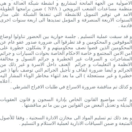
الاصولية من الجهة المانحة لمشاريع و انشطة شبكة العدالة و هي
منظمة مساعدات الشعب النرويجي ( NPA ) ضمن برامجها الطويلة
الامد في توفير التمويل للانشطة التي تنفذها الشبكة على مدار
السنوات الاربعة المنصرفة و المؤمل تمديدها الى اربعة سنوات اخرى
قادمة .
و قد سبقت عملية التسليم , جلسة حوارية بين الحضور تناولوا اوضاع
الموقوفين و المحكومين و قد تطرقوا الى ضرورة صدور عفو عام عن
المحكومين الذين قضوا نصف محكوميتهم و لا يشكلون خطورة على
امن الامن المجتمع و خاصة الاحكام الخاصة بحوادث السيارات و جرائم
المشاجرات و السرقات غير الخطيرة و جرائم التسول و مخالفة
الانظمة و التعليمات و جرائم العنف داخل الاسرة و غير ذلك من
الجرائم و ايضا ضرورة ايقاف و تأجيل الجرائم التي توصف بأنها ( غير
خطيرة و غير مستعجلة ) الى ما بعد انتهاء مخاطر الوباء المشار اليه
اعلاه .
و كذلك تم مناقشة ضرورة الاسراع في طلبات الافراج الشرطي .
و كانت مواضيع القانون الخاص بإدارة السجون و قانون العقوبات
البديلة و تعديل البعض من القوانين من بين ما تم مناقشتها .
و بعد ذلك تم تسليم المواد الى مخازن الادارة السجنية ، وفقا للأصول
المتبعة و ضمن السياقات الادارية لعملية الاستلام و التسليم .