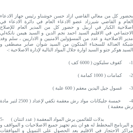
بحضور كل من معالي القاضي ازاد حسن خوشناو رئيس جهاز الادعاء
العام و القاضي شيرزاد عضو الادعاء العام في دائرة الادعاء في
اصلاحية الكبار في اربيل و حضور كل من المدير العام للإصلاح
الاجتماعي في الاقليم السيد احمد نجم الدين و السيد هيمن نانكةلي
مدير الاصلاحية و عدد من المسؤولين الامنيين و الاداريين ، سلم وفد
شبكة العدالة للسجناء المتكون من السيد شوان صابر مصطفى و
السيد هوكر جتو و السيد اوارة جلال المواد التالية لإدارة الاصلاحية :-
1-
كفوف سليكون ( 6000 كف )
2-
كمامات ( 1000 كمامة )
3-
غسول جيل اليدين معقم ( 600 علبة )
4-
خمسة جليكانات مواد رش معقمة تكفي لإعداد ( 2500 لتير مادة
رش معقمة )
بدلات للقائمين برش المواد المعقمة ( عدد اثنتان )
5-
و البرنامج المخطط له هو ان يتم تجهيز جميع الاصلاحيات و المواقف و
مراكز الاحتجاز في الاقليم بعد الحصول على التمويل و الموافقات