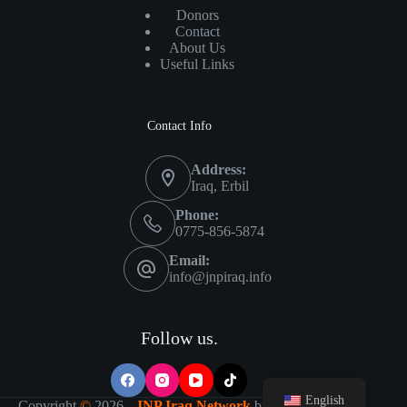
Donors
Contact
About Us
Useful Links
Contact Info
Address:
Iraq, Erbil
Phone:
0775-856-5874
Email:
info@jnpiraq.info
Follow us.
English
Copyright
©
2026 -
JNP Iraq Network
by
IT Visions-