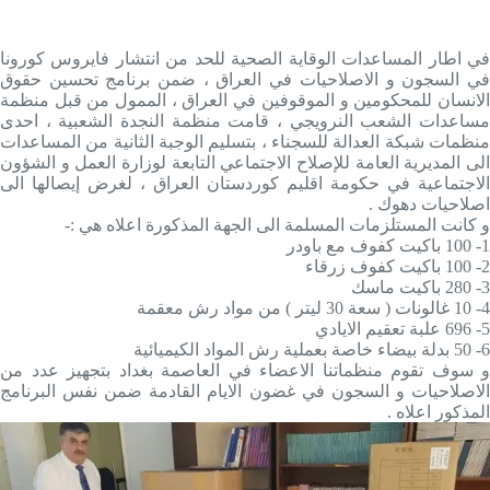
في اطار المساعدات الوقاية الصحية للحد من انتشار فايروس كورونا
في السجون و الاصلاحيات في العراق ، ضمن برنامج تحسين حقوق
الانسان للمحكومين و الموقوفين في العراق ، الممول من قبل منظمة
مساعدات الشعب النرويجي ، قامت منظمة النجدة الشعبية ، احدى
منظمات شبكة العدالة للسجناء ، بتسليم الوجبة الثانية من المساعدات
الى المديرية العامة للإصلاح الاجتماعي التابعة لوزارة العمل و الشؤون
الاجتماعية في حكومة اقليم كوردستان العراق ، لغرض إيصالها الى
اصلاحيات دهوك .
و كانت المستلزمات المسلمة الى الجهة المذكورة اعلاه هي :-
1- 100 باكيت كفوف مع باودر
2- 100 باكيت كفوف زرقاء
3- 280 باكيت ماسك
4- 10 غالونات ( سعة 30 ليتر ) من مواد رش معقمة
5- 696 علبة تعقيم الايادي
6- 50 بدلة بيضاء خاصة بعملية رش المواد الكيميائية
و سوف تقوم منظماتنا الاعضاء في العاصمة بغداد بتجهيز عدد من
الاصلاحيات و السجون في غضون الايام القادمة ضمن نفس البرنامج
المذكور اعلاه .