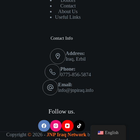
Donors
Contact
About Us
Useful Links
Contact Info
Address:
Iraq, Erbil
Phone:
0775-856-5874
Email:
info@jnpiraq.info
Follow us.
English
Copyright
©
2026 -
JNP Iraq Network
by
IT Visions-