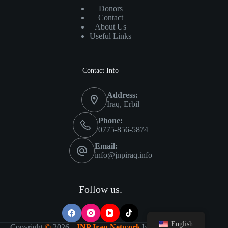
Donors
Contact
About Us
Useful Links
Contact Info
Address:
Iraq, Erbil
Phone:
0775-856-5874
Email:
info@jnpiraq.info
Follow us.
English
Copyright
©
2026 -
JNP Iraq Network
by
IT Visions-