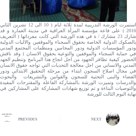
استمرت الورشة التدريبية لمدة ثلاثة ايام ( 10 الى 12 تشرين الثاني
2016 ) على قاعة مؤسسة المرأة العراقية في مدينة العمارة و قد
شارك 23 مشارك / ة في هذه الورشة التي كانت مفرداتها ( التعريف
بالصكوك الدولية الخاصة بحقوق السجناء والموقفين والاليات الدولية
ودور المؤسسات الدولية ودور المحامين ومنظمات المجتمع المدني
في حماية السجناء والموقفين والتوعية بحقوق الانسان ) وقد ناقش
الحضور كيفية تظافر الجهود من اجل انجاح هذا البرنامج وتنظيم الجهد
المدني والانساني من اجل معالجة التحديات التي تواجه حقوق الانسان
في مجال اصلاح السجون ابتداء من مرحلة التحقيق الابتدائي ودور
القضاء والبنى التحتية للسجون والقوانين والتشريعات والبحوث
والدرسات وتميزت الورشة بالمشاركة الفاعلة والمقترحات المفيدة
والتوصيات البناءة و تم توزيع شهادات المشاركة على المشاركين في
نهاية اليوم الثالث للورشة
PREVIOUS
NEXT