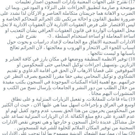
17)
نقترح على الجهات المعنية بإدارات السجون اصدار تعليمات
موضحة و صارمة لتطبيق الجزاءات على النزلاء و المودعين .وبما ان
الضرب و الاهانة هما جريمتان متكاملة العناصر و الاركان لذا نشدد على
ضرورة تطبيق القانون و احالة مرتكبي تلك الجرائم للمحاكم الخاصة و
ليس الاقتصار على فرض العقوبات الادارية لأن العقوبات الادارية لا تحل
محل العقوبات الواردة في قانون العقوبات العراقي بشأن التعذيب او
اساءة المعاملة او اساءة استخدام السلطة . 3- نقترح على
الادارات السجنية الاتفاق مع الجامعات لإعداد دراسات و بحوث حول
اسباب اللجوء الى الانتحار و الهروب و معالجتها ، لأن الجرائم تعالج
بأسبابها و ليست نتائجها .
18)
توفير الانظمة المطبقة ووضعها في مكان بارز في كافة العنابر و
الزنازين ،وتسهيل اجراءات توكيل المحامي حتى للمحكومين او
الموقوفين على قضايا الارهاب لأن الحق في اقامة الدعاوي و تقديم
الشكاوي و توكيل المحامي يبقى حقا مقررا للجميع بصرف النظر عن
جرائمهم .مع اهمية إغناء المكتبات الموجودة في السجون بكتب مفيدة
من خلال الطلب من دور النشر و الجامعات بإرسال نسخ من الكتب و
المنشورات اليهم مجانا .
19)
بناء قاعات للمقابلات. و تفعيل الزيارات المنزلية و على نطاق
اوسع في العراق و بإجراءات اسهل مما هي عليها الان ، حيث ان الكثير
من المحكومين يحرمون من هذا الحق بسبب عدم وجود كفيل لهم او
عدم القدرة على دفع مبلغ الكفالة .اذ ان الزيارات المنزلية تساعد على
حل مشاكل عديدة داخل السجون و خارجها و هي تعوض نقص الادارات
السجنية من توفير المكان الملائم للخلوة للشرعية للمسجونين .
20)
بما ان ممارسة الشعائر الدينية مسموح بها لذا توجب على الادارات