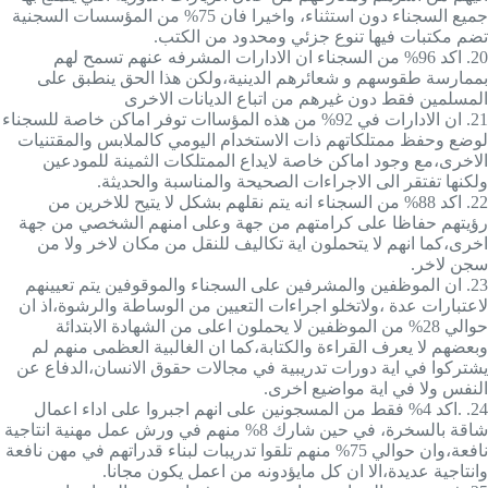
جميع السجناء دون استثناء، واخيرا فان 75% من المؤسسات السجنية
تضم مكتبات فيها تنوع جزئي ومحدود من الكتب.
20.
اكد 96% من السجناء ان الادارات المشرفه عنهم تسمح لهم
بممارسة طقوسهم و شعائرهم الدينية،ولكن هذا الحق ينطبق على
المسلمين فقط دون غيرهم من اتباع الديانات الاخرى
21.
ان الادارات في 92% من هذه المؤساات توفر اماكن خاصة للسجناء
لوضع وحفظ ممتلكاتهم ذات الاستخدام اليومي كالملابس والمقتنيات
الاخرى،مع وجود اماكن خاصة لايداع الممتلكات الثمينة للمودعين
ولكنها تفتقر الى الاجراءات الصحيحة والمناسبة والحديثة.
22.
اكد 88% من السجناء انه يتم نقلهم بشكل لا يتيح للاخرين من
رؤيتهم حفاظا على كرامتهم من جهة وعلى امنهم الشخصي من جهة
اخرى،كما انهم لا يتحملون اية تكاليف للنقل من مكان لاخر ولا من
سجن لاخر.
23.
ان الموظفين والمشرفين على السجناء والموقوفين يتم تعيينهم
لاعتبارات عدة ،ولاتخلو اجراءات التعيين من الوساطة والرشوة،اذ ان
حوالي 28% من الموظفين لا يحملون اعلى من الشهادة الابتدائة
وبعضهم لا يعرف القراءة والكتابة،كما ان الغالبية العظمى منهم لم
يشتركوا في اية دورات تدريبية في مجالات حقوق الانسان،الدفاع عن
النفس ولا في اية مواضيع اخرى.
24.
.اكد 4% فقط من المسجونين على انهم اجبروا على اداء اعمال
شاقة بالسخرة، في حين شارك 8% منهم في ورش عمل مهنية انتاجية
نافعة،وان حوالي 75% منهم تلقوا تدريبات لبناء قدراتهم في مهن نافعة
وانتاجية عديدة،الا ان كل مايؤدونه من اعمل يكون مجانا.