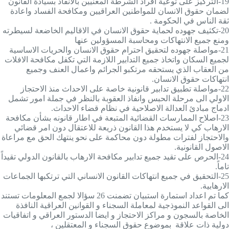
19-
التركيز على توعية افراد الشرطة المعنيين بالانفاذ بسيادة القانون
لضمان حقوق الانسان للمواطنين العراقيين ومكافحة الفساد واعادة
ثقة الناس في الحكومة
.
20-
تكثيف جهوده لحماية حقوق الانسان في الاقاليم الخاضعة لسيطرته
ومنع جميع الانتهاكات ومحاسبة المسؤولين عنها
21-
مواصلة جهوده لتحقيق احترام حقوق الانسان والحريات الاساسية
لجميع السكان واتخاذ جميع التدابير اللازمة التي تكفل مكافحة الافلات
من العقاب الذي يستحقه مرتكبو الجرائم واعمال العنف وجميع
انتهاكات حقوق الانسان.
22-
مواصلة تطبيق تدابير قانونية خاصة على الاحداث منذ الاحتجاز
الاولي الى مرحلة الحبس وانفاذ العقوبة بالنظر في جملة امور تشمل
ادماج مبادئ العدالة الاصلاحية في نظام قضاء الاحداث.
23-
اصلاح الممارسات القضائية المتبعة في اطار قانونه بشأن مكافحة
الارهاب كي لا يستخدم هذا القانون ذريعة للاعتقال دون امر قضائي
والاحتجاز لفترات مطولة دون محاكمة على نحو ينتهك الحق مع مراعاة
الاصول القانونية.
24-
الحرص على تقيد جميع تدابير مكافحة الارهاب بالقانون الدولي تقيداً
تاماً.
25-
التحقيق في جميع انتهاكات القانون الانساني التي ترتكبها الجماعات
الارهابية
.
كما تم اعداد استمارة استبيان تضمنت 26 سؤالا لجمع المعلومات تستند
الى القواعد النموذجية لمعاملة السجناء و القوانين العراقية النافذة
الخاصة بالسجون و مراكز الاحتجاز و ايضا الدستور العراقي و اتفاقيات
دولية ذات علاقة بموضوع حقوق السجناء و المعتقلين ،