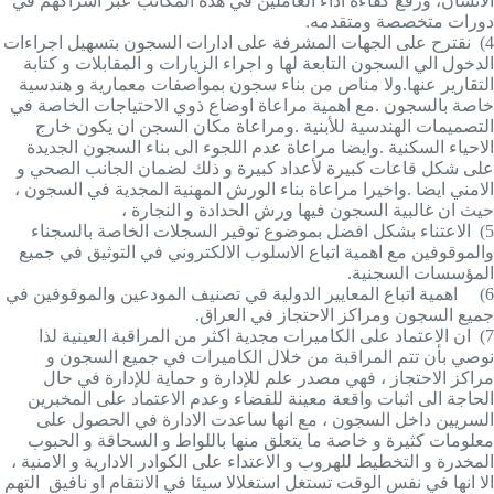
الانسان، ورفع كفاءة اداء العاملين في هذه المكاتب عبر اشراكهم في
دورات متخصصة ومتقدمه.
4)
نقترح على الجهات المشرفة على ادارات السجون بتسهيل اجراءات
الدخول الي السجون التابعة لها و اجراء الزيارات و المقابلات و كتابة
التقارير عنها.ولا مناص من بناء سجون بمواصفات معمارية و هندسية
خاصة بالسجون .مع اهمية مراعاة اوضاع ذوي الاحتياجات الخاصة في
التصميمات الهندسية للأبنية .ومراعاة مكان السجن ان يكون خارج
الاحياء السكنية .وايضا مراعاة عدم اللجوء الى بناء السجون الجديدة
على شكل قاعات كبيرة لأعداد كبيرة و ذلك لضمان الجانب الصحي و
الامني ايضا .واخيرا مراعاة بناء الورش المهنية المجدية في السجون ،
حيث ان غالبية السجون فيها ورش الحدادة و النجارة ،
5)
الاعتناء بشكل افضل بموضوع توفير السجلات الخاصة بالسجناء
والموقوفين مع اهمية اتباع الاسلوب الالكتروني في التوثيق في جميع
المؤسسات السجنية.
6)
اهمية اتباع المعايير الدولية في تصنيف المودعين والموقوفين في
جميع السجون ومراكز الاحتجاز في العراق.
7)
ان الاعتماد على الكاميرات مجدية اكثر من المراقبة العينية لذا
نوصي بأن تتم المراقبة من خلال الكاميرات في جميع السجون و
مراكز الاحتجاز ، فهي مصدر علم للإدارة و حماية للإدارة في حال
الحاجة الى اثبات واقعة معينة للقضاء وعدم الاعتماد على المخبرين
السريين داخل السجون ، مع انها ساعدت الادارة في الحصول على
معلومات كثيرة و خاصة ما يتعلق منها باللواط و السحاقة و الحبوب
المخدرة و التخطيط للهروب و الاعتداء على الكوادر الادارية و الامنية ،
الا انها في نفس الوقت تستغل استغلالا سيئا في الانتقام او نافيق التهم