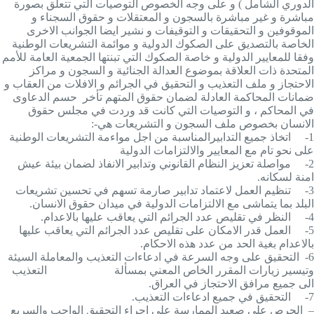
الدوري الشامل ) و على وجه الخصوص التوصيات التي تتعلق بصورة
مباشرة و غير مباشرة بالسجون و المعتقلات و حقوق السجناء و
الموقوفين و التحقيقات و التوقيفات و نشير ايضا الجوانب الاخرى
الخاصة بالتصديق على الصكوك الدولية و موائمة التشريعات الوطنية
وفقا للمعايير الدولية و خاصة الصكوك التي تبنتها الجمعية العامة للأمم
المتحدة ذات العلاقة بموضوع العدالة الجنائية و السجون و مراكز
الاحتجاز و ملف التعذيب و التحقيق في الجرائم و الافلات من العقاب و
ضمانات المحاكمة العادلة لضمان حقوق المتهم تأخر حسم الدعاوى
في المحاكم ، و التوصيات التي كانت قد وردت في مجلس حقوق
الانسان بخصوص ملف السجون و التشريعات هي
:-
1-
اتخاذ جميع التدابيرالمناسبة من اجل مواءمة التشريعات الوطنية
على نحو تام مع المعايير والالتزامات الدولية
2-
مواصلة تعزيز النظام القانوني وتدابير الانفاذ لضمان بيئة عيش
امنة لسكانه.
3-
تنظيم العمل لاعتماد تدابير صارمة تسهم في تحسين تشريعات
البلد بما يتماشى مع الالتزامات الدولية في ميدان حقوق الانسان.
4-
النظر في تقليص عدد الجرائم التي يعاقب عليها بالاعدام.
5-
العمل قدر الامكان على تقليص عدد الجرائم التي يعاقب عليها
بالاعدام بغية الحد من عدد هذه الاحكام.
6-
التحقيق على وجه السرعة في ادعاءات التعذيب والمعاملة السيئة
وتيسير زيارات المقرر الخاص المعني بمسألة التعذيب
الى جميع مرافق الاحتجاز في العراق.
7-
التحقيق في جميع ادعاءات التعذيب.
–
الحرص على صعيد الممارسة على اجراء التحقيق الواجب والسريع