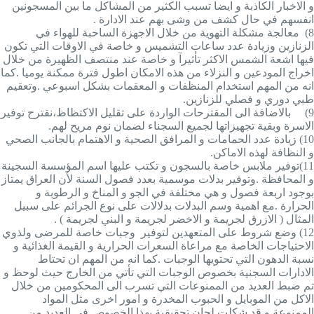
و الاخبار الكاذبة و ايضا تسبب الكثير من المشاكل ما بين المسجونين
انفسهم في حال كشف من وشى بهم عند الادارة .
8)
معالجة مشكلة التهوية من خلال الاجهزة الساحبة للهواء في
الزنازين وزيادة عدد ساعات التشميس و خاصة في الاوقات التي تكون
فيها اشعة الشمس الاكثر تأثيرآ و خاصة عند منتصف الظهيرة من خلال
اخراج المودعين و النزلاء من هذه الامكان اطول فترة ممكنة يوميا .كما
انه من المهم استخدام المنظفات و المعقمات بشكل اسبوعي .وتعقيم
طبي دوري و فصلي للزنازين.
9)
بالاضافة الى المقترحات الواردة على تقليل الاكتظاظ،نقترح توفير
الاسرة وبقية تجهيزاتها لجميع السجناء لضمان نوم مريح لهم.
10)
زيادة عدد الحمامات و المرافق الصحية و الاهتمام بالجانب الصحي
و النظافة لهذه الاماكن
.
11)
توفير ملابس خاصة بالسجون و تكتب عليها اسم المؤسسة السجينة
و المحافظة .وتوفير بدلات موسمية بعدد فصول السنة لأن العراق يمتاز
بوجود اربعة فصول و هي مختلفة في الجو و المناخ و الرطوبة و
الحرارة .مع اهمية وسم البدلات بدلالات على نوع الجرائم على سبيل
المثال ( الازرق لجريمة و الاخضر لجريمة و البني لجريمة ) .
12)
وضع شروط على المتعهدين لتوفير وجبات خاصة للمرضى ولذوي
الاحتياجات الخاصة مع مراعاة السعرات الحرارية و القيمة الغذائية و
نسبة الدهون التي تحتويها الوجبات .كما انه من المهم ان تحتاط
الادارات السجنية بخصوص الوجبات التي تأتي من الخارج حيث لوحظ و
تم ضبط العديد من الممنوعات التي تسرب الى المحكومين من خلال
الاكل من الموبايل و الحبوب المخدرة و امور اخرى مثل المواد
الممنوعة و قد شكلت لجان تحقيقية بهذا الخصوص في العديد من