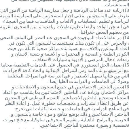
المستشفيات .
13)
زيادة عدد ساعات الرياضة و جعل ممارسة الرياضة من الامور التي
تفرض على المسجونين بمعنى اجبار المسجونين على الممارسة اليومية
للرياضة و تنظيم المسابقات و الالعاب و المنافسات فيما بين السجناء
في السجن الواحد و ايضا تنظيم بطولات رياضية ما بين السجون القريبة
من بعضهم البعض جغرافيا.
14)
مراعاة الاعداد الموجودة في السجون عند النظر الى الملف الصحي
، والحرص على ان تكون هناك مستشفيات للسجون التي تكون في
اعداد المودعين بالالاف .مع اهمية بناء مراكز صحية كاملة من حيث
الكوادر الطبية و الصحية و المختبرات و الاشعة و شعبة الاسنان و
ردهات ادخال المرضى و الادوية و سيارات الاسعاف .
15)
ضمان الحق الدستوري في الحصول على الخدمات التعليمية مجانيا
مع الزاميتها،و
بناء المدارس للمراحل الابتدائية و اتخاذ كافة الاجراءات
التي من شأنها تسهيل الاستمرار في الدراسة في المراحل المختلفة
وصولا الى الجامعات و الدراسات العليا ايضا .
16)
تعيين الباحثين الاجتماعيين في جميع السجون و الاصلاحيات و
مراكز الاحتجاز، وزيادة عدد الباحثين الاجتماعيين بما يتناسب مع اعداد
السجناء وتشجيع الباحثين الاجتماعيين التقديم للتوظيف في السجون
عن طريق اعطاء امتيازات و مخصصات خطورة عمل .و اعادة النظر
في المناهج الدراسية في الجامعات و خاصة الكليات التي تخرج
الباحثين الاجتماعيين و ذلك بوضع مناهج و مواد خاصة بالسجون و
الجريمة و البرامج التأهيلية و تقويم المنحرفين سلوكيا، مع فتح دورات
تخصصية و بصورة مستمرة للباحثين الاجتماعيين.