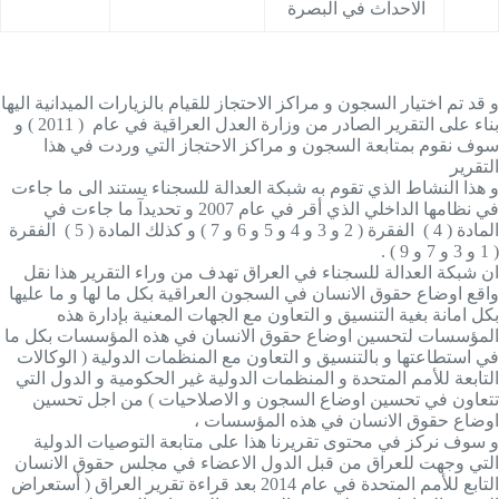
الاحداث في البصرة
و قد تم اختيار السجون و مراكز الاحتجاز للقيام بالزيارات الميدانية اليها
بناء على التقرير الصادر من وزارة العدل العراقية في عام ( 2011 ) و
سوف نقوم بمتابعة السجون و مراكز الاحتجاز التي وردت في هذا
التقرير
و هذا النشاط الذي تقوم به شبكة العدالة للسجناء يستند الى ما جاءت
في نظامها الداخلي الذي أقر في عام 2007 و تحديدآ ما جاءت في
المادة ( 4 ) الفقرة ( 2 و 3 و 4 و 5 و 6 و 7 ) و كذلك المادة ( 5 ) الفقرة
( 1 و 3 و 7 و 9 )
.
ان شبكة العدالة للسجناء في العراق تهدف من وراء التقرير هذا نقل
واقع اوضاع حقوق الانسان في السجون العراقية بكل ما لها و ما عليها
بكل امانة بغية التنسيق و التعاون مع الجهات المعنية بإدارة هذه
المؤسسات لتحسين اوضاع حقوق الانسان في هذه المؤسسات بكل ما
في استطاعتها و بالتنسيق و التعاون مع المنظمات الدولية ( الوكالات
التابعة للأمم المتحدة و المنظمات الدولية غير الحكومية و الدول التي
تتعاون في تحسين اوضاع السجون و الاصلاحيات ) من اجل تحسين
اوضاع حقوق الانسان في هذه المؤسسات ،
و سوف نركز في محتوى تقريرنا هذا على متابعة التوصيات الدولية
التي وجهت للعراق من قبل الدول الاعضاء في مجلس حقوق الانسان
التابع للأمم المتحدة في عام 2014 بعد قراءة تقرير العراق ( أستعراض