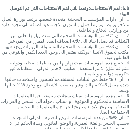
ثانيا: اهم الاستنتاجات:وفيما ياتي اهم الاستنتاجات التي تم التوصل
اليها:
1.
ان ادارات المؤسسات السجنية متعددة فبعضها يرتبط بوزارة العدل
والاخر يرتبط بوزارة العمل والشؤون الاجتماعية،اضافة الى وجود ادارة
من وزارتي الدفاع والداخلية.
2.
ان 71% من المؤسسات السجنية التي تمت زيارتها تعاني من
اكتظاظ قد يصل احيانا الى ثلاثة اضعاف العدد المقرر من المودعين.
3.
ان 83% من المؤسسات السجنية المشمولة بالزيارات يوجد فيها
مكتب لحقوق الانسان،ولكنه يفتقر الى وجود العدد الكمي والنوعي من
العاملين فيه.
4.
جميع هذه المؤسسات تمت زياراتها من منظمات محلية ودولية
متنوعه مثل( الامم المتحدة – صليب الاحمر الدولي – منظمات غير
حكومية دولية و وطنية ) .
5.
ان 16% فقط من البنايات المستخدمه كسجون واصلاحيات حالتها
جيدة مقابل 46% متهالك وغير مناسب للاشغال،مع وجود 38% حالتها
وسط.
6.
جميع هذه المؤسسات تمتلك سجلات متنوعه فيها المعلومات
الاساسية بالمحكوم و الموقوف و اسباب دخوله الى السجن و القرارات
القضائية و تأريخ الايداع و تأريخ الخروج و المعلومات الصحية و
الاجتماعية ايضا.
7.
ان 88% من هذه المؤسسات تلتزم بالتصنيف الدولي للسجناء
بحسب الجنس،والفئة العمرية،والوضع القانوني ومدة الحكم.في لا
تتوفر في 12% منها هذا الالتزام بهذه التصنيفات.