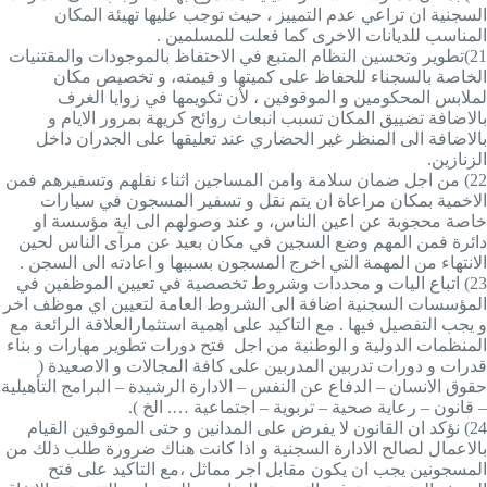
السجنية ان تراعي عدم التمييز ، حيث توجب عليها تهيئة المكان
المناسب للديانات الاخرى كما فعلت للمسلمين .
21)
تطوير وتحسين النظام المتبع في الاحتفاظ بالموجودات والمقتنيات
الخاصة بالسجناء للحفاظ على كميتها و قيمته، و
تخصيص مكان
لملابس المحكومين و الموقوفين ، لأن تكويمها في زوايا الغرف
بالاضافة تضييق المكان تسبب انبعاث روائح كريهة بمرور الايام و
بالاضافة الى المنظر غير الحضاري عند تعليقها على الجدران داخل
الزنازين.
22)
من اجل ضمان سلامة وامن المساجين اثناء نقلهم وتسفيرهم فمن
الاخمية بمكان مراعاة ان يتم نقل و تسفير المسجون في سيارات
خاصة محجوبة عن اعين الناس، و عند وصولهم الى اية مؤسسة او
دائرة فمن المهم وضع السجين في مكان بعيد عن مرآى الناس لحين
الانتهاء من المهمة التي اخرج المسجون بسببها و اعادته الى السجن .
23)
اتباع اليات و محددات وشروط تخصصية في تعيين الموظفين في
المؤسسات السجنية اضافة الى الشروط العامة لتعيين اي موظف اخر
و يجب التفصيل فيها . مع التاكيد على اهمية استثمارالعلاقة الرائعة مع
المنظمات الدولية و الوطنية من اجل فتح دورات تطوير مهارات و بناء
قدرات و دورات تدربين المدربين على كافة المجالات و الاصعيدة (
حقوق الانسان – الدفاع عن النفس – الادارة الرشيدة – البرامج التأهيلية
– قانون – رعاية صحية – تربوية – اجتماعية …. الخ ).
24)
نؤكد ان القانون لا يفرض على المدانين و حتى الموقوفين القيام
بالاعمال لصالح الادارة السجنية و اذا كانت هناك ضرورة طلب ذلك من
المسجونين يجب ان يكون مقابل اجر مماثل ،مع التاكيد على فتح