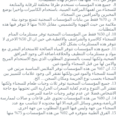
8.
جميع هذه المؤسسات تستخدم طرقا مختلفة للرقابة والمتابعة
للسجناء،من اهمها:المراقبة العينية، باستخدام الكاميرات،واخيرا بوضع
المخبرين والمراقبين بين السجناء.
9.
ن 70% فقط من بنايات المؤسسات السجنية تتمتع بوجود بيئة
ملائمة من حيث التهوية والتشميس، مقابل 30% منها لا تتوفر فيها هذه
المتطلبات.
10.
ان 50% فقط من المؤسسات السجنية توفر مستلزمات المنام
للسجناء كالاسرة والشراشف والاغطية،في حين ان ال 50% الاخرى لا
تتوفر هذه المستلزمات بشكل كاف.
11.
جميع هذه المؤسسات تتوفر المياه الصالحة للاستخدام البشري مع
مواد و مستلزمات التنظيف والحلاقة،اضافة الى وجود المرافق
الصحية،ولكنها ليست بالمستوى المطلوب الذي يتيح الاستخدام المريح
والامن لها من قبل السجناء والمودعين.
12.
ان 67% من هذه المؤسسات توفر الملابس المناسبة مرتين في
السنة للسجناء والمودعين،ولكنها تفتقر الى وجود علامات للتمييز بين
السجناء بحسب نوع الجريمة ومكان السجن… الخ.
13.
جميع المؤسسات السجنية توفر ثلاث وجبات طعام للسجناء ولكنها
تفقتر الى التنوع وعدم كفاية السعرات الحرارية التي تحتويها مع حاجة
الاشخاص،فضلا عن عدم توفير وجبات خاصة للمرضى.
14.
ان 80% من هذه المؤسسات تحتوي على قاعات و صالات لممارسة
الرياضة،وبعض وسائل الترفيه،الا انها محدوده لا تتناسب مع عدد
السجناء من جهة وليس فيها التنوع المطلوب من جهة اخرى.
15.
الفرق الطبية متوفره في 92% من هذه المؤسسات،و 75% منها