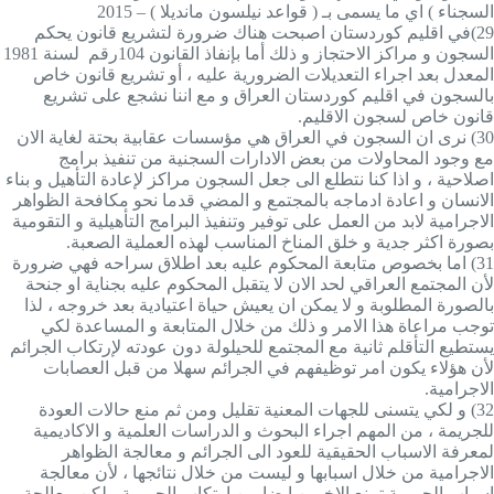
السجناء ) اي ما يسمى بـ ( قواعد نيلسون مانديلا ) – 2015
29)
في اقليم كوردستان اصبحت هناك ضرورة لتشريع قانون يحكم
السجون و مراكز الاحتجاز و ذلك أما بإنفاذ القانون 104رقم لسنة 1981
المعدل بعد اجراء التعديلات الضرورية عليه ، أو تشريع قانون خاص
بالسجون في اقليم كوردستان العراق و مع اننا نشجع على تشريع
قانون خاص لسجون الاقليم
.
30)
نرى ان السجون في العراق هي مؤسسات عقابية بحتة لغاية الان
مع وجود المحاولات من بعض الادارات السجنية من تنفيذ برامج
اصلاحية ، و اذا كنا نتطلع الى جعل السجون مراكز لإعادة التأهيل و بناء
الانسان و اعادة ادماجه بالمجتمع و المضي قدما نحو مكافحة الظواهر
الاجرامية لابد من العمل على توفير وتنفيذ البرامج التأهيلية و التقومية
بصورة اكثر جدية و خلق المناخ المناسب لهذه العملية الصعبة
.
31)
اما بخصوص متابعة المحكوم عليه بعد اطلاق سراحه فهي ضرورة
لأن المجتمع العراقي لحد الان لا يتقبل المحكوم عليه بجناية او جنحة
بالصورة المطلوبة و لا يمكن ان يعيش حياة اعتيادية بعد خروجه ، لذا
توجب مراعاة هذا الامر و ذلك من خلال المتابعة و المساعدة لكي
يستطيع التأقلم ثانية مع المجتمع للحيلولة دون عودته لإرتكاب الجرائم
لأن هؤلاء يكون امر توظيفهم في الجرائم سهلا من قبل العصابات
الاجرامية
.
32)
و لكي يتسنى للجهات المعنية تقليل ومن ثم منع حالات العودة
للجريمة ، من المهم اجراء البحوث و الدراسات العلمية و الاكاديمية
لمعرفة الاسباب الحقيقية للعود الى الجرائم و معالجة الظواهر
الاجرامية من خلال اسبابها و ليست من خلال نتائجها ، لأن معالجة
اسباب الجريمة تمنع الاخرين ايضا من ارتكاب الجريمة ، لكن معالجة