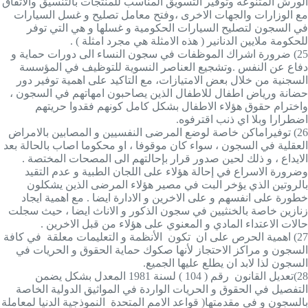
الورش المتنوعه وتوفير التسويق المناسب للمنتجات بالتنسيق والاتفاق
مع الوزارات والجهات الاخرى ،وفتح معامل تصليح و غسل السيارات
في السجون لتصليح السيارات الحكومية و غسلها و هي التي توفر
للحكومة ملايين الدنانير ( هذه الامثلة هي مجرد امثلة ) .
25)
ضرورة اشراك الموظفات في سجون النساء الى دورات حماية و
دفاع عن النفس .وتشجيع العناصر النسوية للتوظيف في المؤسسة
السجنية من خلال بعض الامتيازات، مع التاكيد على اهمية توفير دور
حضانة ورياض اطفال للاطفال الذين يصاحبون امهاتهم في السجون ،
واخترام حقوق هؤلاء الاطفال بشكل كامل كونهم فقدوا حريتهم
اضطرارا وبلا اي ذنب اقترفوه.
26)
توفيراماكن خاصة لوضع المرضى النفسيين و المصابين بالامراض
العقلية في السجون ، سواء كان موقوفا ، او محكوما اصاب بالحالة بعد
الايداع ، و ذلك لحين صدور قرار بإحالتهم الى المصحات المختصة .
وضرورة الاسراع في إحالة هؤلاء على اللجان الطبية و عدم التقيد
بالروتين الذي يؤخر البت في مصير هؤلاء المرضى الذين يشكلون
خطورة على انفسهم و على الاخرين و الادارة ايضا . مع اهمية ايجاد
زنازين خاصة بالخنثيين في سجون الذكور و الاناث ايضا ، حيث سجلت
حالات الاعتداء المادي و المعنوي على هؤلاء من قبل الاخرين .
27)
اهمية الحرص على ان تكون الأنظمة و التعليمات معلقة في كافة
السجون و مراكز الاحتجاز لأنها صكوك حماية الحقوق و الحريات في
السجون لذا لابد ان يطلع عليها الجميع
.
28)
تعديل القانون رقم ( 104 ) لسنة 1981 المعدل بشكل يضمن
التفصيل في الحقوق و الحريات الواردة في المواثيق الدولية الخاصة
بالسجون و في مقدمتها( قواعد الامم المتحدة النموذجية الدنيا لمعاملة