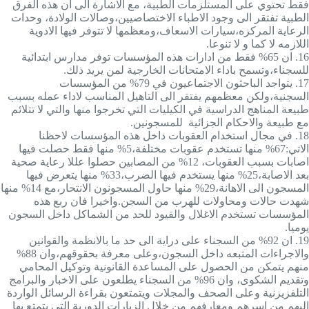
فقط تحتوي على المستلزمات الطبية، مع الاشارة الى ان هذه الفرق
الطبية تفتقر الى وجود الاطباء الاختصاصيين،وصالات الولادة، وحدات
الرعاية المركزه،سيارات الاسعاف،ومعظمها لا تتوفر فيها الادوية
اللازمه لا كما و لا تنوعا.
16.
ان 65% فقط من ادارات هذه المؤسسات توفر مدارس ابتدائية
للسجناء،وتسمح باداء الامتحانات الخارجية لمن يريد ذلك.
17.
يتواجد الباحثون الاجتماعيون في 79% من المؤسسات
السجنية،ولكن معظمهم يفتقر الى التاهيل المناسب لاداء عمله بسبب
طبيعة المناهج الدراسية في الكيليات التي تخرجوا منها والتي لا تتلائم
مع طبيعة والاحكام الجزائية للمسجونين.
18.
في مجال استخدام العقوبات داخل هذه المؤسسات لاحظنا
الاتي:67% منها تستخدم عقوبات مختلفة،5% منها فقط حصلت فيها
اصابات بسبب العقوبات، 12% من المصابين حصلوا عللا رعاية صحية
بعد الاصابة،25% منها يستخدم فيها الضرب،33% منها يتعرض فيها
المسجون الى الاهانة،29% منها حاول المسجونون الانتحار،مع 14% منها
شهدت حالات ومحاولات للهرب من السجن.واخيرا فان ربع هذه
المؤسسات تستخدم الاغلال والقيود للحد من الشماكل داخل السجون
يوميا.
19.
ان 92% من السجناء على دراية الى حد ما بالانظمة والقوانين
والاجراءات المتبعه داخل السجون،وعلى معرفة بحقوقهم،وان 88%
منهم يتمكن من الحصول على المساعدة القانونية وتوكيل المحامي
وتقديم الشكوى، وان 96% من السجناء يطلعون على الاخبار والبرامج
التلفزيزنية وعلى الصحف والمجلات ويتمتعون بقراءة الرسائل الواردة
اليهم من اسرهم ومعارفهم من خلال الزيارات الدورية التي يتمتع بها