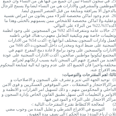
25.
في سجون النساء تبين ان جميع من فيها هن من النساء وان جميع
الموظفين والمشرفين والادارات هي من النساء ايضا،ولا يسمح للرجال
بالدخول الا بمرافقة ومتابعة من قبل العنصر النسوي ايضا.
26.
عدم وجود اماكن مخصصة للنزلاء ممن يعانون من امراض نفسية
وعقلية،ولا اماكن مخصصة للاشخاص ممن يسمونهم بالخنثى.وهذا ما
اكده37%،22% من النزلاء على التوالي.
27.
حالات عامه ومتفرقه:أ-اكد 92% من المسجونين على وجود انظمة
وتعليمات خاصة بهم وبكيفية التعامل معهم،ب-هناك قواني ناظمه
لعمل وادارات السجون بمختلف انواعها،ج- اكدت 54% من الادارات
السجنية على ضبط ادوية ومخدرات داخل السجون،د-اكد 66% من
الادارات والمسجين على وجود برامج لاعادة دمج المفرج عنهم في
المجتمع ليكونوا مواطنين صالحين، اكدت الادارات السجنية على عودة
العديد من المفرج عنهم الى السجن ثانية بسبب ارتكابهم لجرائم
مختلفة،واخيرا فان الجميع اكد على عدم وجود اية الية لمتابعة المحكوم
بعد الافراج عنه.
ثالثا: اهم المقترحات والتوصيات:
1)
توحيد الجهة التي تدير و تشرف على السجون و الاصلاحيات و
مراكزالاحتجاز و المعتقلات ، حتى الموقوفين العسكريين و قوى الامن
الداخلي و المحكومين منهم ، و ذلك لتسهيل امر القرارات و الانظمة و
الاوامر و التعليمات التي تسهل تطبيق القانون الخاص بإدارة السجون و
مراكز الاحتجاز على النزلاء و المودعين فيها.
2)
لمعالجة الاكتظاظ نقترح المقترحات التالية :-
a)
التوسيع في الافراج الشرطي و تقليل المدة من وجوب مضي
ثلاث ارباع المدة ( مدة الحكم ) الى نصف مدة العقوبة .