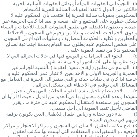
b)
اللجوء الى العقوبات البديلة أو بدائل العقوبات السالبة للحرية ،
فالكثير من الدول لا تنفذ العقوبات السالبة للحرية للأشخاص
المحكومين بعقوبات سالبة للحرية إذا اقتنعت بأن المحكوم عليه لا
يشكل خطورة على المجتمع و على نفسه و ايضا اذا كانت الجريمة غير
عمدية و يعطون الافضلية في تطبيق العقوبات البديلة للأحداث و النساء
و ذوي الاحتياجات الخاصة ، و بدلا من زجهم في السجون و الاختلاط
بالخطرين و تكليف الحكومة المصاريف و سلبيات الايداع في السجون
على شخص المحكوم عليه يطلون منه القيام بخدمة اجتماعية لصالح
المجتمع بدلا من تنفيذ العقوبة عليه .
c)
اللجوء الى الغرامات و التوسع فيها في حالات الجرائم التي لا
تزيد عقوباتها على ثلاثة اشهر أو حتى ستة اشهر .
d)
التوسع في تطبيق ( ايقاف تنفيذ العقوبة ) بالنسبة للجرائم غير
العمدية و الجريمة الاولى و الاخذ بعين الاعتبار عمر المحكوم عليه و
خاصة اذا كان في بدايات حياته و الذي يفتقر الى الخبرة في التعامل مع
المشاكل التي توقعه في الاخطاء التي تشكل الجرائم .
e)
الاخذ بنظام تأجيل تنفيذ العقوبة للحالات التي يمكن تأجيل
تنفيذها و هذه الفكرة معمول بها في العديد من الدول ، حيث اذا رأوا ان
السجون غير مستعدة لإستقبال المحكوم عليه في فترة ما ، يقرر
القاضي تأجيل تنفيذ العقوبة الى أجل مسمى .
f)
بناء دور حضانة و رياض اطفال للأطفال الذين يكونون برفقة
ذويهم في سجون النساء .
3)
فتح مكاتب لحقوق الانسان في السجون و مراكز الاحتجاز و مراكز
التوقيف و التسفيرات و المعتقلات التي ليست بها مكاتب لحقوق