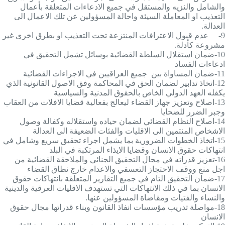
والشامل والنزيه والمستقل في جميع الادعاءات المتعلقة بأعمال
التعذيب او المعاملة السيئة واحالة المسؤولين عن تلك الاعمال الى
العدالة.
9-
عدم قبول الاعترافات المنتزعة تحت التعذيب او بطرق اخرى غير
مشروعة كأدلة.
10-
ضمان استقلال السلطة القضائية بوسائل تشمل التحقيق في
ادعاءات الفساد
11-
ضمان المساواة بين جميع العراقيين في الاجراءات القضائية
12-
اتخاذ تدابير لضمان الحق في المحاكمة وفق الاصول القانونية الذي
يكفله العهد الدولي الخاص بالحقوق المدنية والسياسية
13-
اصلاح وتعزيز جهاز القضاء ليعالج بفعالية قضايا الافلات من العقاب
وجبر الضرر للضحايا
14-
اصلاح النظام القضائي لضمان حياده واستقلاله وكفالة وصول
الاشخاص المنتمين الى الاقليات والفئات الضعيفة الى العدالة
15-
اتخاذ الخطوات الضرورية بما يشمل اجراء تحقيق سريع وشامل في
انتهاكات حقوق الانسان وقضايا الايذاء المرتكبة في البلد
16-
تعزيز قدراته في مجال التحقيق الجنائي والملاحقة القضائية من
اجل منع ووقف الاحتجاز التعسفي والاعدام خارج نطاق القضاء
17-
ضمان التحقيق التام في جميع التقارير المتعلقة بانتهاكات حقوق
الانسان بما في ذلك الانتهاكات التي تستهدف الاقليات العرقية والدينية
والنساء والفتيات ومقاضاة المسؤولين عنها.
18-
مواصلة تدريب مؤسسات انفاذ القانون وبناء قدراتها مجال حقوق
الانسان