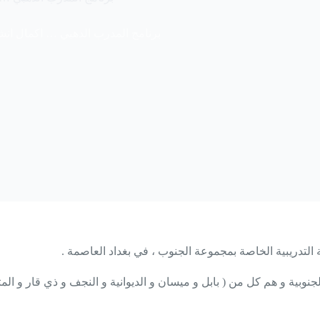
برنامج المدرب الذهبي … اكمال انش
وبية و هم كل من ( بابل و ميسان و الديوانية و النجف و ذي قار و المث