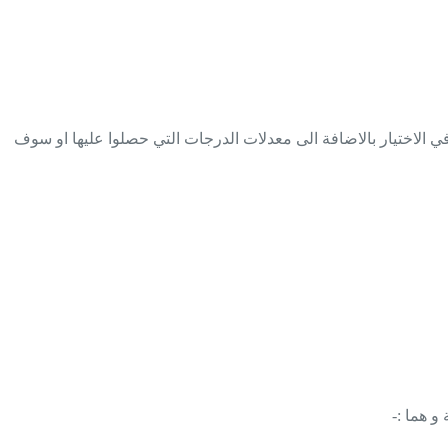
لمعدة مسبقآ ، سيكون الوصول الى المرحلة الرابعة لعدد من المشاركين ( ما بين 18 الى 21 ) ، و الفيصل في الاختيار بالاضافة الى معدلات الدرجات التي حصلوا عليها او سوف
و هما :-