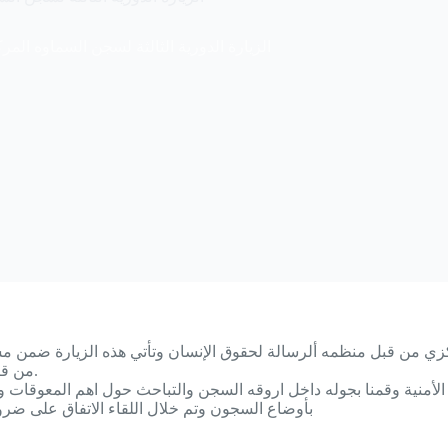
الزيارة الدورية الثالثة لسجن السماوه ال
جن السماوة المركزي من قبل منظمه ألرسالة لحقوق الإنسان وتأتي هذه الزيار
من قبل شبكه العداله للسجناء كون المنظمه عضوا في الهيئة العامه للشبكه.
 الأمنية وقمنا بجوله داخل اروقه السجن والتباحث حول اهم المعوقات و
بأوضاع السجون وتم خلال اللقاء الاتفاق على ضرور