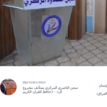
PREVIOUS
POST
إنسان
سجن الناصري المركزي يستأنف مشروع
ال(١٠٠)حافظ للقران الكريم
العراق