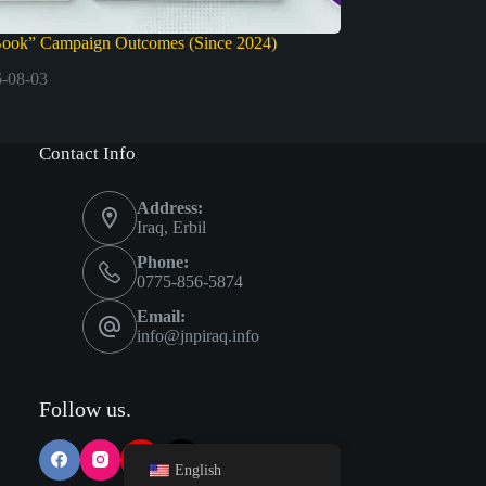
Book” Campaign Outcomes (Since 2024)
-08-03
Contact Info
Address:
Iraq, Erbil
Phone:
0775-856-5874
Email:
info@jnpiraq.info
Follow us.
English