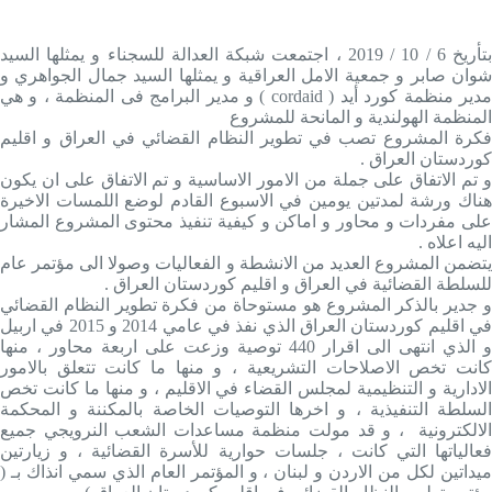
بتأريخ 6 / 10 / 2019 ، اجتمعت شبكة العدالة للسجناء و يمثلها السيد
شوان صابر و جمعية الامل العراقية و يمثلها السيد جمال الجواهري و
مدير منظمة كورد أيد ( cordaid ) و مدیر البرامج فی المنظمة ، و هي
المنظمة الهولندية و المانحة للمشروع
فكرة المشروع تصب في تطوير النظام القضائي في العراق و اقليم
كوردستان العراق .
و تم الاتفاق على جملة من الامور الاساسية و تم الاتفاق على ان يكون
هناك ورشة لمدتين يومين في الاسبوع القادم لوضع اللمسات الاخيرة
على مفردات و محاور و اماكن و كيفية تنفيذ محتوى المشروع المشار
اليه اعلاه .
يتضمن المشروع العديد من الانشطة و الفعاليات وصولا الى مؤتمر عام
للسلطة القضائية في العراق و اقليم كوردستان العراق .
و جدير بالذكر المشروع هو مستوحاة من فكرة تطوير النظام القضائي
في اقليم كوردستان العراق الذي نفذ في عامي 2014 و 2015 في اربيل
و الذي انتهى الى اقرار 440 توصية وزعت على اربعة محاور ، منها
كانت تخص الاصلاحات التشريعية ، و منها ما كانت تتعلق بالامور
الادارية و التنظيمية لمجلس القضاء في الاقليم ، و منها ما كانت تخص
السلطة التنفيذية ، و اخرها التوصيات الخاصة بالمكننة و المحكمة
الالكترونية ، و قد مولت منظمة مساعدات الشعب النرويجي جميع
فعالياتها التي كانت ، جلسات حوارية للأسرة القضائية ، و زيارتين
ميداتين لكل من الاردن و لبنان ، و المؤتمر العام الذي سمي انذاك بـ (