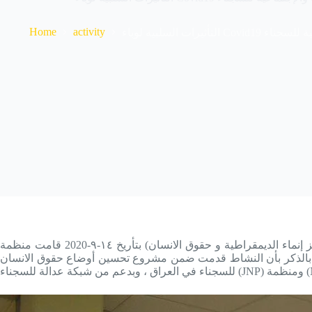
Home
activity
ات السلبية لوباء
بتأريخ ۱٤-۹-2020 قامت منظمة (مركز إنماء الديمقراطية و حقوق الانسان DHRD ) بتقديم محاضرة (للكوادر الإصلاحية الکبار في السليمانية حول التأثيرات السلبية لوباء Covid19 على جوانب الصحية و النفسية
ير بالذكر بأن النشاط قدمت ضمن مشروع تحسين أوضاع حقوق الانسان
كة عدالة للسجناء