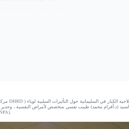
التأثير Covid19 على الجوانب الصحية والنفسية والإجتماعية للسجناء
بل السيد (د.أفرام محمد) طبيب نفسي متخصص لأمراض النفسية ، وجد
للسجناء في العراق ، وبدعم من شب (JNP) ومنظمة (NPA).