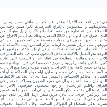
في تطور لافت تم الافراج مؤخرا عن اكثر من مائتي سجين (منتهية
محكومياتهم و المشمولين بالإفراج الشرطي)، كانوا ضمن وجبة من
السجناء الذين تم نقلهم من مؤسسة اصلاح الكبار\ اربيل وهو السجن
الذي احترق في كانون اول 2020 الماضي. وذلك بعد ان تم الافراج عن
مئتين وسبعين اخرين في وجبات متفرقة من المحكومين الذين تم
توزيعهم على مركز تسفيرات اربيل، مركز اسايش اربيل بالاضافة الى
مركز الاحتجاز التابع لمكافحة الارهاب في اربيل. واعتبر مراقبون ان
التوجه نحو التقليل بالاكتظاظ داخل السجون يصب في خانة التغيير في
الاجراءات والمعالجة المطلوبة في اطار الادارة السجنية التي عانت
كثيرا ما قبل جائحة وكورونا والتي زادت تعقيدا في فترة الوباء وخاصة
عندما تم تعليق كافة انواع الافراجات ولمدة طويلة وايضا منع الزيارات
و لأسباب مختلفة و في مقدمتها تقليل ايام دوام المحاكم و ايقاف
العمل في محاكم الاستئناف و التمييز، مما ادى الى تضاعف الاكتظاظ
الذي كان سمة ثابتة ولا يزال في جميع السجون ومراكز الاحتجاز في
العراق واقليم كوردستان. وارجع مختصون حقوقيون الاجراءات
المستجدة الى وقائع لا يمكن القفز عليها والتي ادت ضمن ما سببته من
خلل ونواقص اخرى، الى اندلاع حريق سجن اربيل الكارثي الذي التهم
معظم مباني السجن ولكن لحسن الحظ لم يؤد الى وفيات او خسائر
بشرية تذكر للسجناء او الطواقم السجنية. وقال الناشط الحقوقي