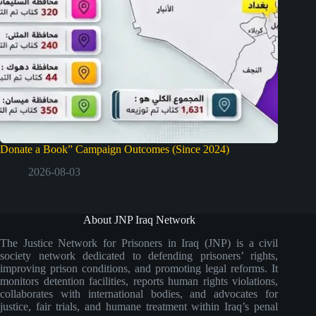
Donate a Book” Campaign Outcomes (Since 2024)
2026-08-03
About JNP Iraq Network
The Justice Network for Prisoners in Iraq (JNP) is a civil
society network dedicated to defending prisoners’ rights,
improving prison conditions, and promoting legal reforms. It
monitors detention facilities, reports human rights violations,
collaborates with international bodies, and advocates for
justice, fair trials, and humane treatment within Iraq’s penal