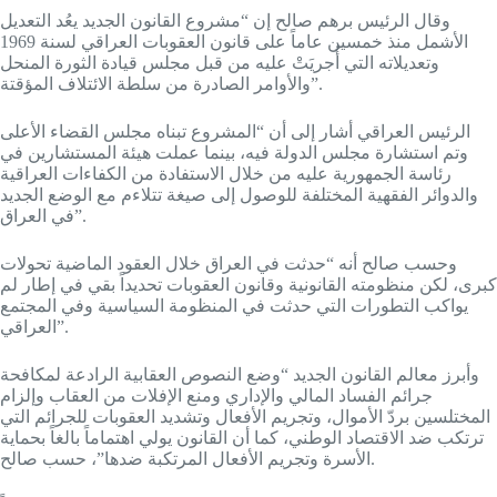
وقال الرئيس برهم صالح إن “مشروع القانون الجديد يعُد التعديل
الأشمل منذ خمسين عاماً على قانون العقوبات العراقي لسنة 1969
وتعديلاته التي أُجريَتْ عليه من قبل مجلس قيادة الثورة المنحل
والأوامر الصادرة من سلطة الائتلاف المؤقتة”.
الرئيس العراقي أشار إلى أن “المشروع تبناه مجلس القضاء الأعلى
وتم استشارة مجلس الدولة فيه، بينما عملت هيئة المستشارين في
رئاسة الجمهورية عليه من خلال الاستفادة من الكفاءات العراقية
والدوائر الفقهية المختلفة للوصول إلى صيغة تتلاءم مع الوضع الجديد
في العراق”.
وحسب صالح أنه “حدثت في العراق خلال العقود الماضية تحولات
كبرى، لكن منظومته القانونية وقانون العقوبات تحديداً بقي في إطار لم
يواكب التطورات التي حدثت في المنظومة السياسية وفي المجتمع
العراقي”.
وأبرز معالم القانون الجديد “وضع النصوص العقابية الرادعة لمكافحة
جرائم الفساد المالي والإداري ومنع الإفلات من العقاب وإلزام
المختلسين بردّ الأموال، وتجريم الأفعال وتشديد العقوبات للجرائم التي
ترتكب ضد الاقتصاد الوطني، كما أن القانون يولي اهتماماً بالغاً بحماية
الأسرة وتجريم الأفعال المرتكبة ضدها”، حسب صالح.