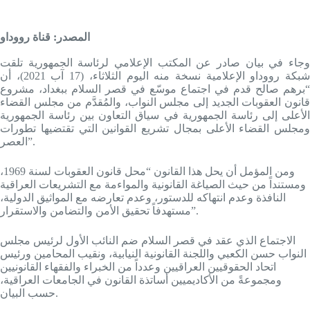
المصدر: قناة رووداو
وجاء في بيان صادر عن المكتب الإعلامي لرئاسة الجمهورية تلقت
شبكة رووداو الإعلامية نسخة منه اليوم الثلاثاء، (17 آب 2021)، أن
“برهم صالح قدم في اجتماع موسّع في قصر السلام ببغداد، مشروع
قانون العقوبات الجديد إلى مجلس النواب، والمُقدَّم من مجلس القضاء
الأعلى إلى رئاسة الجمهورية في سياق التعاون بين رئاسة الجمهورية
ومجلس القضاء الأعلى بمجال تشريع القوانين التي تقتضيها تطورات
العصر”.
ومن المؤمل أن يحل هذا القانون “محل قانون العقوبات لسنة 1969،
ومستنداً من حيث الصياغة القانونية والمواءمة مع التشريعات العراقية
النافذة وعدم انتهاكه للدستور، وعدم تعارضه مع المواثيق الدولية،
مستهدفاً تحقيق الأمن والتضامن والاستقرار”.
الاجتماع الذي عقد في قصر السلام ضم النائب الأول لرئيس مجلس
النواب حسن الكعبي واللجنة القانونية النيابية، ونقيب المحامين ورئيس
اتحاد الحقوقيين العراقيين وعدداً من الخبراء والفقهاء القانونيين
ومجموعةً من الأكاديميين أساتذة القانون في الجامعات العراقية،
حسب البيان.