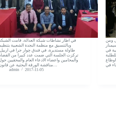
ل ومن
في اطار نشاطات شبکة العدالة، قامت الشبکة
يمنار
وبالتنسيق مع منظمة النجدة الشعبية بتنظيم
ية في
طاولة مستديرة، في فندق چوار جرا في اربيل.
لطلبة
تركزت الجلسة التي ضمت عدد كبيرا من القضاة
اوظاع
والمحامين واعضاء الادعاء العام والمحقيين حول
مناقشة الورقة البحثية عن قانون…
admin
2017-11-05