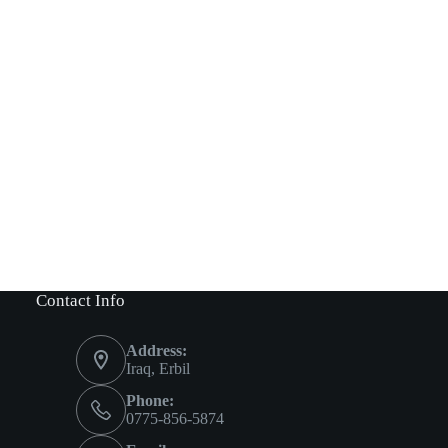
Contact Info
Address:
Iraq, Erbil
Phone:
0775-856-5874