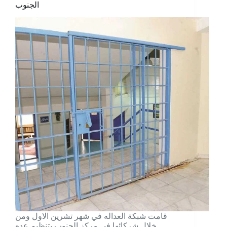
الجنوب
قامت شبکة العدالە في شهر تشرين الاول ومن
خلال شركائها في مركز الجنوب بتنظيم عدە