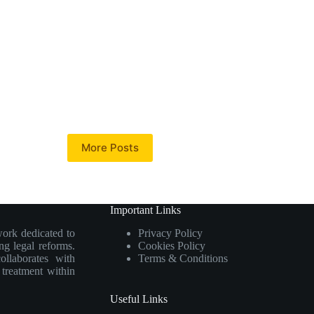
More Posts
Important Links
work dedicated to
Privacy Policy
ng legal reforms.
Cookies Policy
collaborates with
Terms & Conditions
e treatment within
Useful Links