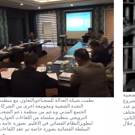
شعبية
نظمت شبکة العدالة للسجناءوبالتعاون مع منظمة
مشروع
النجدة الشعبية ومجومعة اخری من الشركاء
م عدد
الجتمع المدني وبدعم من منظمة دعم الشعب
مختلف
النرويجي بتنظيم سلسلة من اللقاءات الحوارية
ثاني،
لتطويرالنظام القضائي في الاقليم بصورة عامة و
السلطة القضائية بصورة خاصة تم عقد اللقاءات
في…