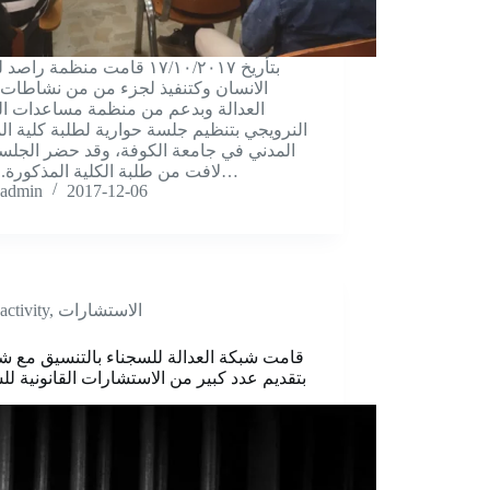
بتأريخ ١٧/١٠/٢٠١٧ قامت منظمة را
الانسان وکتنفيذ لجزء من من نشاطات
العدالة وبدعم من منظمة مساعدات 
النرويجي بتنظيم جلسة حوارية لطلبة کلية ال
المدني في جامعة الکوفة، وقد حضر الجلس
لافت من طلبة الكلية المذکورة. ترکت…
admin
2017-12-06
الاستشارات
,
activity
قامت شبکة العدالة للسجناء بالتنسيق مع شر
بتقديم عدد کبير من الاستشارات القانونية ل