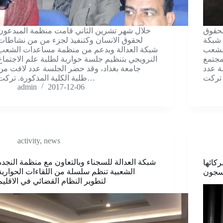
صد لحقوق
خلال شهر تشرين الثاني قامت منظمة المبدعون
 شبکة
لحقوق الانسان وکتنفيذ لجزء من من نشاطات
الشعب
شبکة العدالة وبدعم من منظمة مساعدات الشعب
مجتمع
النرويجي بتنظيم جلسة حوارية لطلبة علم الاجتماع
ة عدد
جامعة بغذاد، وقد حضر الجلسة عدد لافت من
طلبة الكلية المذکورة. ترکت…
admin
2017-12-06
activity
,
news
شبکة العدالة للسجناء وبالتعاون مع منظمة النجدة
کائها
الشعبية تنظم سلسلة من اللقاءات الحوارية
لسجون
لتطوير النظام القضائي في الاقليم