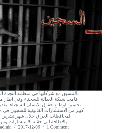
بالتنسيق مع شرکائها في منظمة النجدة ال
قامت شبکة العدالة للسجناء وفي اطار 
تحسين اوظاع حقوق الانسان للسجناء بتقدي
کبير من الاستشارات القانونية للسجون في 
المحافظات العراق خلال شهر تشرين ال
بالاظافة الی حقبة الاستشارات ومن خلال…
admin
2017-12-06
1 Comment