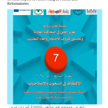
Reformatories
کوردی-عربی-English ڕاپۆرتی حەوتەم قەرەباڵغی