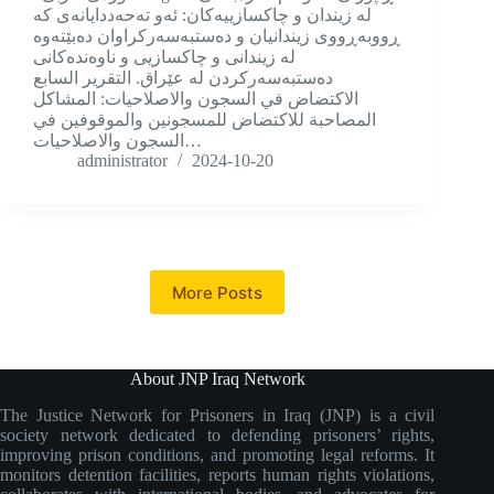
لە زیندان و چاکسازییەکان: ئەو تەحەددایانەی کە
ڕووبەڕووی زیندانیان و دەستبەسەرکراوان دەبێتەوە
لە زیندانی و چاکسازیی و ناوەندەکانی
دەستبەسەرکردن لە عێراق. التقرير السابع
الاكتضاض في السجون والاصلاحيات: المشاكل
المصاحبة للاكتضاض للمسجونين والموقوفين في
السجون والاصلاحيات…
administrator
2024-10-20
More Posts
About JNP Iraq Network
The Justice Network for Prisoners in Iraq (JNP) is a civil
society network dedicated to defending prisoners’ rights,
improving prison conditions, and promoting legal reforms. It
monitors detention facilities, reports human rights violations,