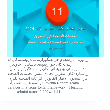
ڕاپۆرتی یازدەهەم خزمەتگوزاریە تەندروستیەکان لە
زیندانەکان چوارچێوەی یاسایی – چاودێری
تەندروستی بۆ زیندانییەکان و دەستگیرکراوەکان–
ڕاسپاردەکان التقرير الحادي عشر الخدمات الصحية
في السجون الاطار القانوني -الرعاية الصحية للنزلاء
والمودعين- التوصيات Eleventh Report Health
Services in Prisons Legal Framework – Health…
administrator
2024-11-11