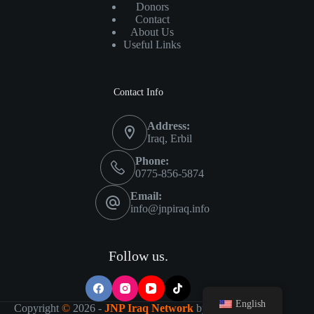
Donors
Contact
About Us
Useful Links
Contact Info
Address:
Iraq, Erbil
Phone:
0775-856-5874
Email:
info@jnpiraq.info
Follow us.
English
Copyright
©
2026 -
JNP Iraq Network
by
IT Visions-