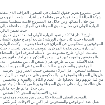
ضمن مشروع تعزيز حقوق الانسان في السجون العراقية الذي تنفذه
شبكة العدالة للسجناء بدعم من منظمة مساعدات الشعب النرويجي
من خلال أعضائها ومن خلال هذا المشروع قامت منظمتنا بتنفيذ
الزيارة الاولى في مجال حقوق السجناء في العراق / محافظة ديالى
حيث تضمن التالي
– بتاريخ 3 اذار 2024 تم تنفيذ الزيارة الأولى لمتابعة احول حقوق
السجناء حيث كان عنوان الورشة ( متابعة أوضاع حقوق الانسان
للموقوفين والمحكومين في العراق) في قضاء بعقوبة – وكانت الزيارة
الى إدارة سجن بعقوبة المركزي المسمى بـ(سجن التحرير)، حيث
تضمنت الزيارة طرح مجموعة من الأسئلة لمعرفة أحوال السجناء
والموقوفين والمودوعين في السجن المذكور واهم احتياجاتهم ومن
هذه الأسئلة التي تم طرحها هي (السجن الى من مخصص – عدد
الموقوفين والمحكومين – الفئات العمرية في السجن – القدرة
الاستيعابية للسجن – هل النزلاء مصنفين حسب العمر ونوع الجريمة –
هل ينال السجناء والموقوفين والمحكومين على حقوقهم من الزيارات
من قبل ذويهم وهل يحصلوا على الطعام الكافي والتهوية والتشميس –
هل هناك تجاوزات على حقوق السجناء وغيرها من الأسئلة ) وقد تبين
من خلال ما تم طرحه ما يلي:
– القدرة الاستيعابية للسجن 100 شخص
– الموجود الفعلي للسجناء 85 سجين بين محكوم وموقوف.
– يصل عدد الموقوفين والمسجونين في اكثر من الأوقات اكثر بكثير