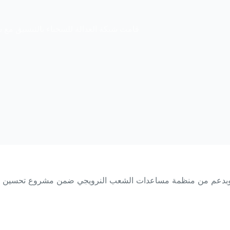
قامت شبکة العدالة للسجناء بالتنسيق مع ش