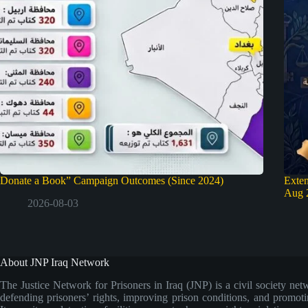
Donate a Book” Campaign Outcomes (Since 2024)
Exten
Aug 
2026-08-03
About JNP Iraq Network
The Justice Network for Prisoners in Iraq (JNP) is a civil society net
defending prisoners’ rights, improving prison conditions, and promoti