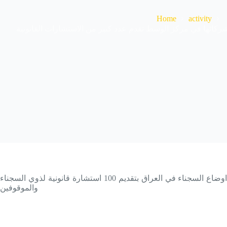
Home
activity
رکائها في مركز الوسط تقدم عدد کبير من الاستشارات القانونية
قامت شبکة العدالة للسجناء بالتنسيق مع شرکائها في مركز الوسط وبدعم من منظمة مساعدات الشعب النرويجي ضمن مشروع تحسين اوضاع السجناء في العراق بتقديم 100 استشارة قانونية لذوي السجناء
والموقوفين