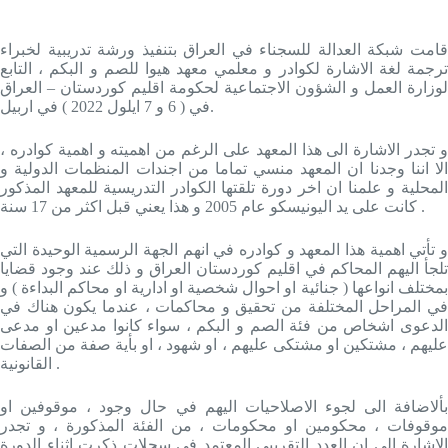
قامت شبكة العدالة للسجناء في العراق بتنفيذ ورشة تدريبية لخبراء
ترجمة لغة الاشارة لكوادر و معلمي معهد هيوا للصم و البكم ، التابع
لوزارة العمل و الشؤون الاجتماعية لحكومة اقليم كوردستان – العراق
في ( 6 و 7 ايلول 2022 ) في اربيل.
و تجدر الاشارة الى هذا المعهد على الرغم من اهميته و اهمية كوادره ،
الا اننا وجدنا ان المعهد منسي تماما من اجندات المنظمات الدولية و
المحلية و علمنا ان اخر دورة تلقتها الكوادر التدريسية للمعهد المذكور
كانت على يد اليونيسكو عام 2005 و هذا يعني قبل اكثر من 17 سنة .
و تأتي اهمية هذا المعهد و كوادره في انهم الجهة الرسمية الوحيدة التي
تلجأ اليهم المحاكم في اقليم كوردستان العراق و ذلك عند وجود قضايا
بمختلف انواعها ( جنائية او احوال شخصية او ادارية او محاكم البداءة ) و
في المراحل المختلفة من تحقيق و محاكمات ، عندما يكون هناك في
الدعوى اشخاص من فئة الصم و البكم ، سواء كانوا مدعين او مدعى
عليهم ، مشتكين او مشتكى عليهم ، او شهود ، او بأية صفة من الصفات
القانونية .
بألاضافة الى لجوء الاصلاحيات اليهم في حال وجود ، موقوفين او
موقوفات ، محكومين او محكومات ، من الفئة المذكورة ، و تجدر
الاشارة الى ان العدد التقريبي المعتمد في سجلات ذكرت اثناء الدورة