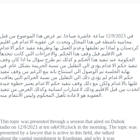
في 12/9/2023 ساعة عاشرة صباحا. تم عرض هذا الموضوع من قبل
محامية ناشطة في هذا المجال وتحدث عن عقوبة الاعدام في اقليم
كردستان و لماذا تم تعليقها وعدم العمل بها وطريقة تنفيذ حكم الاعدام
في الاقليم قبل وقف هذا الحكم, والاجراءات التي كانت تتخذها
الحكومة عند تنفيذ هذا الحكم و كذلك تم طرح سؤال ما اذا كان وقف
تنفيذ حكم الاعدام يؤدي الي التقليل من نسبة الجريمة بشكل عام. في
نهاية الجلسة تم الوصول الي استنتاج بانه مع الرغم من وقف تنفيذ
حكم الاعدام لم يؤدي ذلك الي التقليل من نسبة الجرائم التي يعاقب
عليها بالاعدام ولكن مع ذلك وقف تنفيذ حكم الاعدام يعتبر خطوة جيدة
اتخذت من قبل الاقليم وذلك لاعتبارات انسانية وكذلك الغرض من تنفيذ
العقوبة هو لاعادة تأهيل المحكوم وليس الانتقام منه.
This topic was presented through a session that aired on Duhok
radio on 12/9/2023 at ten o&#39;clock in the morning. The topic was
presented by a lawyer that is active in this field, she talked
about the capital punishment in Kurdistan, and why it was