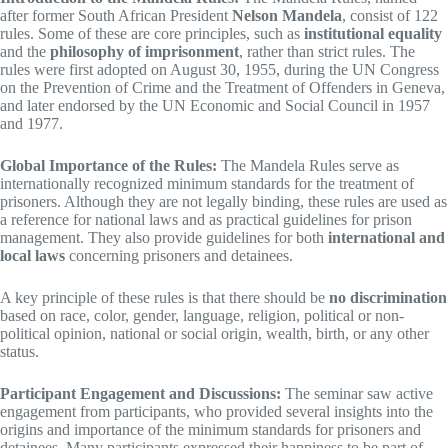
after former South African President
Nelson Mandela
, consist of 122
rules. Some of these are core principles, such as
institutional equality
and the
philosophy of imprisonment
, rather than strict rules. The
rules were first adopted on August 30, 1955, during the UN Congress
on the Prevention of Crime and the Treatment of Offenders in Geneva,
and later endorsed by the UN Economic and Social Council in 1957
and 1977.
Global Importance of the Rules:
The Mandela Rules serve as
internationally recognized minimum standards for the treatment of
prisoners. Although they are not legally binding, these rules are used as
a reference for national laws and as practical guidelines for prison
management. They also provide guidelines for both
international and
local laws
concerning prisoners and detainees.
A key principle of these rules is that there should be
no discrimination
based on race, color, gender, language, religion, political or non-
political opinion, national or social origin, wealth, birth, or any other
status.
Participant Engagement and Discussions:
The seminar saw active
engagement from participants, who provided several insights into the
origins and importance of the minimum standards for prisoners and
detainees. Many participants expressed their happiness to be part of