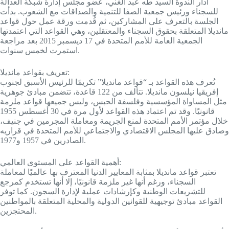
أدار الندوة السيد طه عبد الغني، عضو مجلس إدارة شبكة العدالة
للسجناء ورئيس جمعية الصفا للتنمية والصداقات مع الشعوب. بدأت
الجلسة بالتعرف على المشاركين، ثم قُدمت ورقة عمل حول قواعد
مانديلا المتعلقة بحقوق السجناء والمعتقلين، وهي القواعد التي اعتمدتها
الجمعية العامة للأمم المتحدة في 17 ديسمبر 2015 بعد مراجعة
استمرت لخمس سنوات.
تعريف بقواعد مانديلا:
تُعرف هذه القواعد بـ “قواعد مانديلا” تكريمًا للرئيس الأسبق لجنوب
إفريقيا نيلسون مانديلا. تتألف من 122 قاعدة، تتضمن مبادئ جوهرية
مثل المساواة المؤسسية وفلسفة الحبس، وليس جميعها قواعد ملزمة
قانونيًا. وقد تم اعتماد هذه القواعد لأول مرة في 30 أغسطس 1955
خلال مؤتمر الأمم المتحدة لمنع الجريمة ومعاملة المجرمين في جنيف،
وصادق عليها المجلس الاقتصادي والاجتماعي للأمم المتحدة في قراريه
الصادرين في 1957 و1977.
أهمية القواعد على المستوى العالمي:
تعتبر قواعد مانديلا بمثابة المعايير الدنيا المعترف بها عالميًا لمعاملة
السجناء، ورغم أنها غير ملزمة قانونيًا، إلا أنها تستخدم كمرجع
للتشريعات الوطنية وكإرشادات عملية لإدارة السجون. كما توفر
القواعد مبادئ توجيهية للقوانين الدولية والمحلية المتعلقة بالمواطنين
المحتجزين.