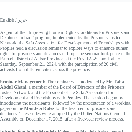
English /عربي
As part of the “Improving Human Rights Conditions for Prisoners and
Detainees in Iraq” program, implemented by the Prisoners Justice
Network, the Safa Association for Development and Friendships with
Peoples held a discussion seminar to explore ways to enhance human
rights for prisoners and detainees in Iraq. The seminar took place in the
Ramadi district of Anbar Province, at the Rusul Al-Salam Hall, on
Saturday, September 21, 2024, with the participation of 20 civil
activists from different cities across the province.
Seminar Management:
The seminar was moderated by Mr.
Taha
Abdul Ghani
, a member of the Board of Directors of the Prisoners
Justice Network and the President of the Safa Association for
Development and Friendships with Peoples. The session began by
introducing the participants, followed by the presentation of a working
paper on the
Mandela Rules
for the treatment of prisoners and
detainees. These rules were adopted by the United Nations General
Assembly on December 17, 2015, after a five-year review process.
Introduction to the Mandela Rules:
The Mandela Rules, named