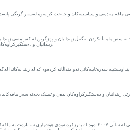
مافە مەدەنی و سیاسییەکان و جەخت کرایەوە لەسەر گرنگی پابەندبوونی 
اتە سەر مامەڵەکردن لەگەڵ زیندانیان و ڕێزگرتن لە کەرامەتی زیندانی
زیندانیان و دەستگیرکراوەکان بۆ ئەوەی بتوانن دوای بەسەرچوونی سزاکەیان تێکەڵ بە کۆمەڵگا ببن.
تی زیندانیان و دەستگیرکراوەکان بدەن و تیشک بخەنە سەر مافەکانیان 
لە کۆتاییدا تیشک خرایە سەر تۆڕی دادپەروەری بۆ بەندییەکان و ڕۆڵی لە ساڵی ٢٠٠٧ ەو