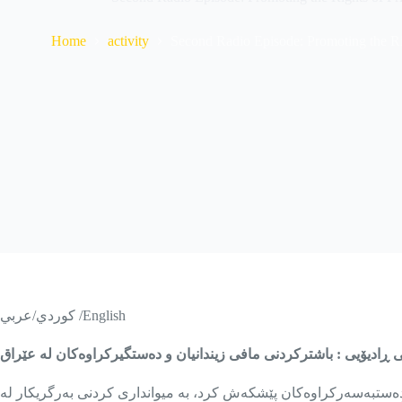
Home
activity
Second Radio Episode: Promoting the Rig
كوردي/عربي /English
ڕادیۆیی : باشترکردنی مافی زیندانیان و دەستگیرکراوەکان لە عێراق
ندانیان و دەستبەسەرکراوەکان پێشکەش کرد، بە میوانداری کردنی بەرگریکار لە