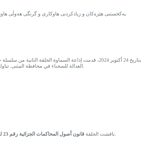
یەکخستنی هێزەکان و زیادکردنی هاوکاری و گرنگی هەوڵی هاوبە
بتاريخ 24 أكتوبر 2024، قدمت إذاعة السماوة الحلقة ا
العدالة للسجناء في محافظة المثنى. تناولت الحلقة عددًا من القوانين والتشريعات الوطنية والدولية التي تهدف إلى حماية حقوق السجناء والموقوفين وضمان معاملتهم بكرامة وإنسانية.
الذي ينظم الإجراءات القانونية للتحقيق والمحاكمة، ويضمن للموقوفين والسجناء حقهم في الحصول على محاكمة عادلة وحق الدفاع.
ناقشت الحلقة
قانون أصول المحاكمات الجزائية رقم 23 لعام 1971