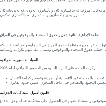
افەکانی مرۆڤ لە چاکسازیەکان و دڵنیابوون لەوەی کە بەندیخانەکان
دامەزراوەی چاکسازین و بەشداری لە چاکسازی دەکەن.
الحلقة الإذاعية الثانية: تعزيز حقوق السجناء والموقوفين في العراق
حقوقية بتول الداغر، مديرة منظمة حقوق المرأة في السماوة وأحد أعضاء شبكة
المواد الدستورية العراقية
ركزت الحلقة على المواد التالية من الدستور العراقي لعام 2005:
قانون أصول المحاكمات الجزائية