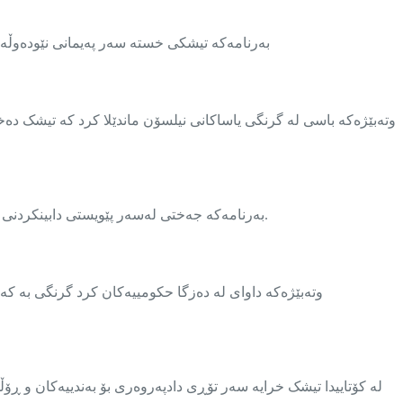
بەرنامەکە تیشکی خستە سەر پەیمانی نێودەوڵەتی 
وتەبێژەکە باسی لە گرنگی یاساکانی نیلسۆن ماندێلا کرد کە تیشک دەخ
بەرنامەکە جەختی لەسەر پێویستی دابینکردنی پێداویستییە سەرەتاییەکانی ئەو منداڵانە کردەوە کە لە زیندانەکاندا لەگەڵ دایکیان دەبن و ژینگەیەکی سەلامەت و تەندروستیان بۆ دابین بکرێت.
وتەبێژەکە داوای لە دەزگا حکومییەکان کرد گرنگی بە کەر