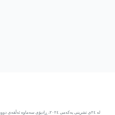
لە ٢٤ی تشرینی یەکەمی ٢٠٢٤، ڕادیۆ