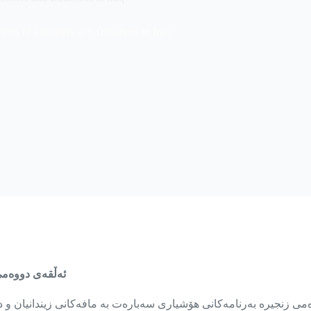
hts of Prisoners and Detainees in Iraq
ئەڵقەی دووەمی 
ی سەماوه ئەڵقەی دووەمی زنجیرە بەرنامەکانی هۆشیاری سەبارەت بە مافەکانی زی