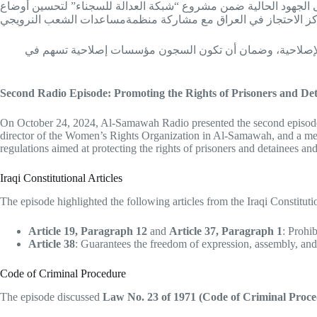
 إضافة إلى الجهود الحالية ضمن مشروع “شبكة العدالة للسجناء” لتحسين أوضاع
فق الإصلاحية، وضمان أن تكون السجون مؤسسات إصلاحية تسهم في
Second Radio Episode: Promoting the Rights of Prisoners and Det
On October 24, 2024, Al-Samawah Radio presented the second episode in
director of the Women’s Rights Organization in Al-Samawah, and a mem
regulations aimed at protecting the rights of prisoners and detainees an
Iraqi Constitutional Articles
The episode highlighted the following articles from the Iraqi Constituti
Article 19, Paragraph 12
and
Article 37, Paragraph 1
: Prohi
Article 38
: Guarantees the freedom of expression, assembly, and 
Code of Criminal Procedure
The episode discussed
Law No. 23 of 1971 (Code of Criminal Proce