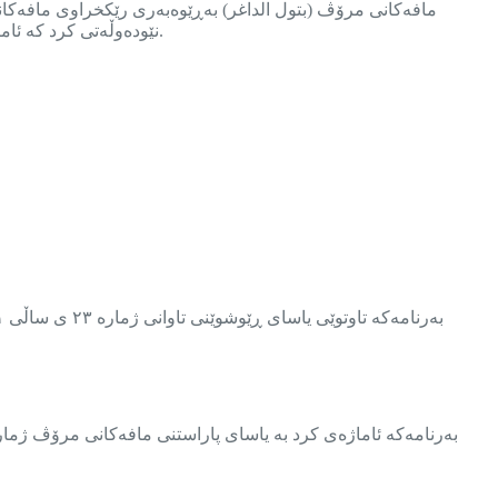
مافەکانی مرۆڤ (بتول الداغر) بەڕێوەبەری رێکخراوی مافەکانی 
نێودەوڵەتی کرد کە ئامانج لێی پاراستنی مافەکانی زیندانیان و دەستگیرکراوەکانە وە دڵنیابوون لەوەی کە بە شکۆمەندی و مرۆڤایەتییەوە مامەڵەیان لەگەڵدا دەکرێت.