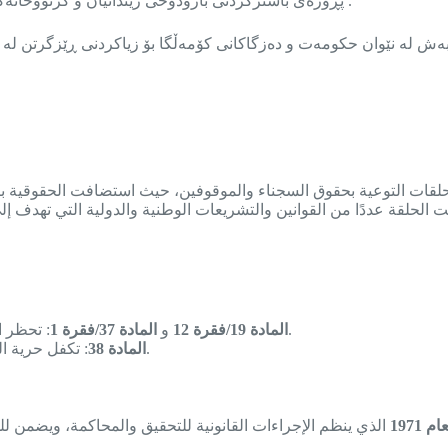
پڕۆژەی باشترکردنی بارودۆخی زیندانیان و گرتووخانەکان لە عێراق بە هاوبەشی لەگەڵ رێکخراوی هاوکاری خەڵکی نەرویجی .
ش لە نێوان حکومەت و دەزگاکانی کۆمەڵگا بۆ زیاکردنی ڕێزگرتن لە م
لثانية من سلسلة حلقات التوعية بحقوق السجناء والموقوفين، حيث استضافت ال
: تحظر التعذيب والمعاملة غير الإنسانية أو المهينة وتضمن كرامة الإنسان.
المادة 19/فقرة 12
و
المادة 37/فقرة 1
: تكفل حرية التعبير، التجمع، والتظاهر حتى داخل السجون، ضمن حدود القانون.
المادة 38