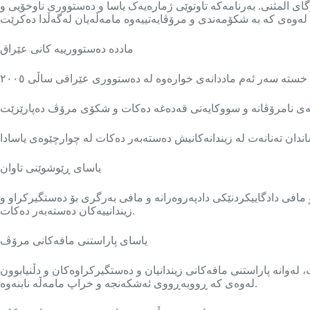
ای المثنى. بەرنامەکە تاوتوێی ژمارەیەک یاسا و دەستووری ناوخۆیی و
مادده دەستوورییه کانی عێراق
ستە سەر ئەم ماددانەی خوارەوە لە دەستووری عێراقی ساڵی ٢٠٠٥
یاسای ڕێوشوێنی تاوان
ەوە و دادگاییکردن لەخۆ دەگرێت و مافی دادگاییکردنێکی دادپەروەرانە و مافی بەرگری بۆ دەستگیرکراو و
زیندانییەکان دەستەبەر دەکات.
یاسای پاراستنی مافەکانی مرۆڤ
 بنەماکانی مافی مرۆڤ لە عێراق باشتر دەکات، لەوانە پاراستنی مافەکانی زیندانیان و دەستگیرکراوەکان و دڵنیابوون
لەوەی کە ڕووبەڕووی ئەشکەنجە و خراپ مامەڵە نابنەوە.