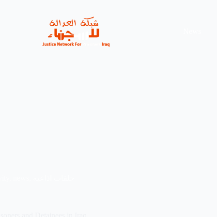
News
حلقات اذاعية
,
news
,
vity
soners and Detainees in Iraq