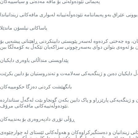
پەیمانی نێودەوڵەتی بۆ مافە مەدەنی و سیاسییەکان
عێراق بەو پەیماننامە نێودەوڵەتییانە لەبواری مافەکانی زیندانیاندا
یاساکانی نیلسۆن ماندێلا
ان، وە جەختی کردەوە لەسەر پێویستی دابینکردنی ڕاهێنانی پیشەیی بۆ
پێداویستی منداڵانی یاوەری دایکیان
بانگهێشت کردنی دەزگا حکومییەکان
و ژینگەیەکی پارێزراو و پاک دابین بکەن گونجاو بێت لەگەڵ ستانداردە
نێودەوڵەتییەکانی مافەکانی مرۆڤ.
ڕۆڵی تۆڕی دادپەروەری بۆ بەندییەکان
ە لە بەرزکردنەوەی هۆشیاری سەبارەت بە مافەکانی زیندانیان و دەستگیرکراوەکان و هەوڵەکانی ئێستای لە چوارچێوەی