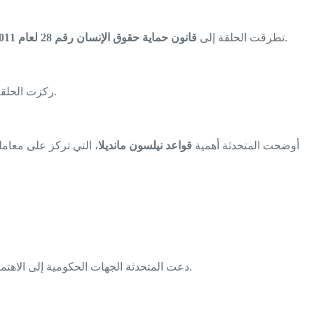
، الذي يعزز مبادئ حقوق الإنسان في العراق، بما في ذلك حماية حقوق السجناء والموقوفين، وضمان عدم تعرضهم للتعذيب أو سوء المعاملة.
تطرقت الحلقة إلى
قانون حماية حقوق الإنسان رقم 28 لعام 2011
، مؤكدة على أهمية التزام العراق بهذه المعاهدات الدولية في مجال حقوق السجناء.
ركزت الحلقة
أوضحت المتحدثة أهمية
قواعد نيلسون مانديلا
، التي تركز على معامل
دعت المتحدثة الجهات الحكومية إلى الاهتمام بشريحة السجناء والموقوفين، وتسليط الضوء على حقوقهم، وتوفير بيئة احتجاز آمنة ونظيفة بما يتماشى مع المعايير الدولية لحقوق الإنسان.