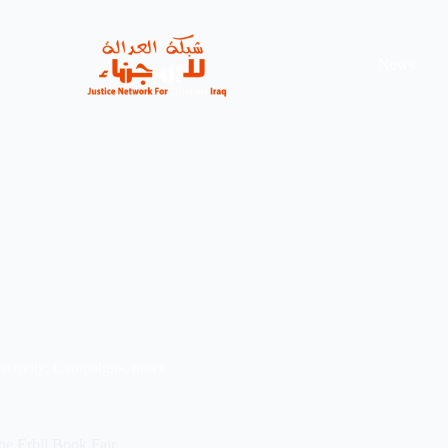
News
activity
,
Campaigns
,
news
the Erbil Book Fair